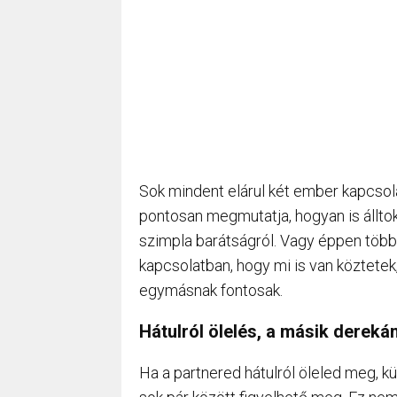
Sok mindent elárul két ember kapcsol
pontosan megmutatja, hogyan is állto
szimpla barátságról. Vagy éppen többr
kapcsolatban, hogy mi is van köztete
egymásnak fontosak.
Hátulról ölelés, a másik dereká
Ha a partnered hátulról öleled meg, 