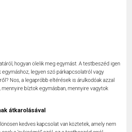
atáról, hogyan ölelik meg egymást. A testbeszéd igen
k egymáshoz, legyen szó párkapcsolatról vagy
ől? Nos, a legapróbb eltérések is árulkodóak azzal
k, mennyire bíztok egymásban, mennyire vagytok
nak átkarolásával
különösen kedves kapcsolat van köztetek, amely nem