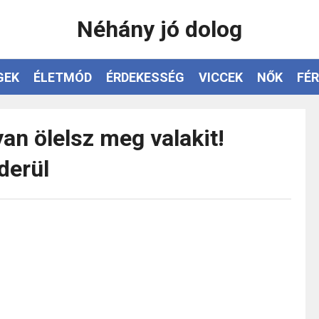
Néhány jó dolog
GEK
ÉLETMÓD
ÉRDEKESSÉG
VICCEK
NŐK
FÉR
yan ölelsz meg valakit!
derül