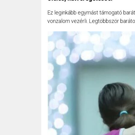
Ez leginkább egymást támogató baráto
vonzalom vezérli. Legtöbbször baráto