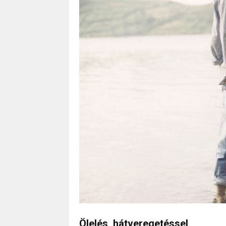
Ölelés, hátveregetéssel