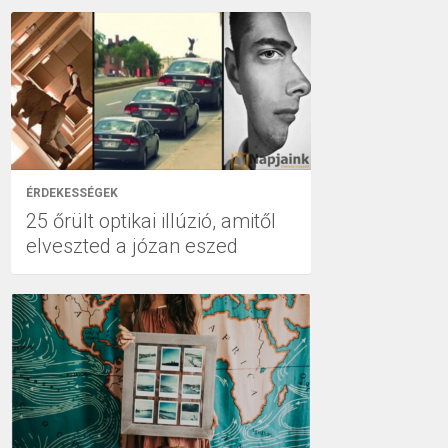
ÉRDEKESSÉGEK
25 őrült optikai illúzió, amitől
elveszted a józan eszed