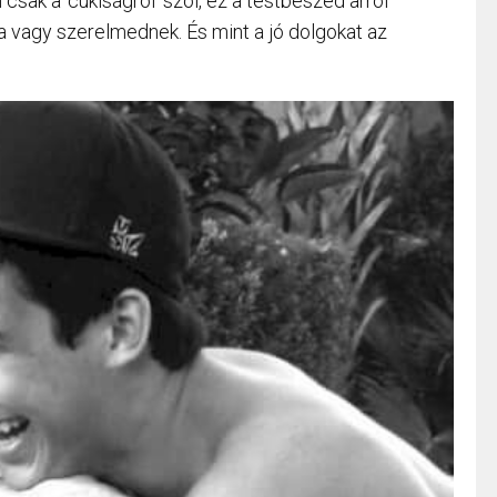
csak a ‘cukiságról’ szól, ez a testbeszéd arról
a vagy szerelmednek. És mint a jó dolgokat az