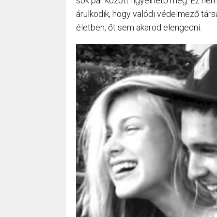
sok pár között figyelhető meg. Ez nem 
árulkodik, hogy valódi védelmező társ
életben, őt sem akarod elengedni.