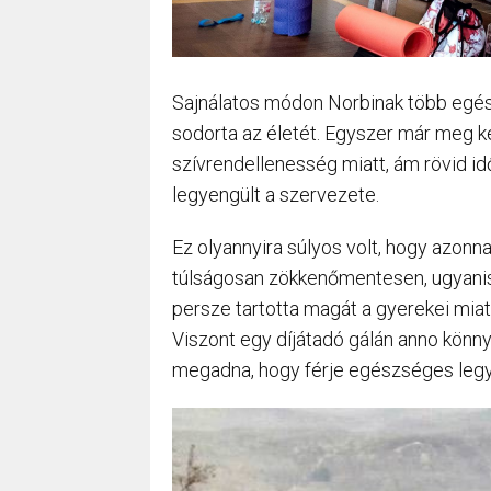
Sajnálatos módon Norbinak több egés
sodorta az életét. Egyszer már meg ke
szívrendellenesség miatt, ám rövid id
legyengült a szervezete.
Ez olyannyira súlyos volt, hogy azonnal
túlságosan zökkenőmentesen, ugyanis
persze tartotta magát a gyerekei mia
Viszont egy díjátadó gálán anno könny
megadna, hogy férje egészséges leg