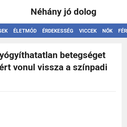
Néhány jó dolog
GEK
ÉLETMÓD
ÉRDEKESSÉG
VICCEK
NŐK
FÉR
yógyíthatatlan betegséget
ért vonul vissza a színpadi