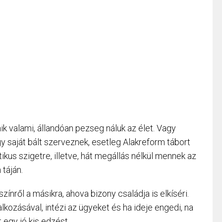
k valami, állandóan pezseg náluk az élet. Vagy
 saját bált szerveznek, esetleg Alakreform tábort
kus szigetre, illetve, hát megállás nélkül mennek az
táján.
ínről a másikra, ahova bizony családja is elkíséri.
alkozásával, intézi az ügyeket és ha ideje engedi, na
 egy jó kis edzést.