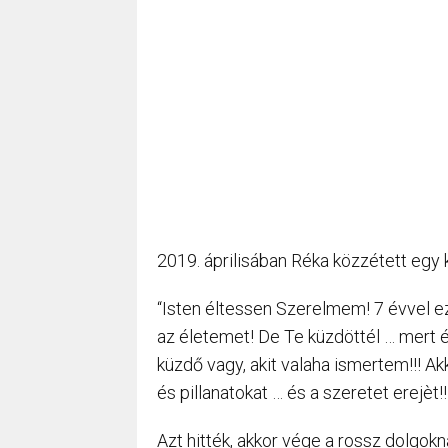
2019. áprilisában Réka közzétett egy 
“Isten éltessen Szerelmem! 7 évvel ez
az életemet! De Te küzdöttél … mert él
küzdő vagy, akit valaha ismertem!!! Ak
és pillanatokat … és a szeretet erejèt
Azt hitték, akkor vége a rossz dolgokn