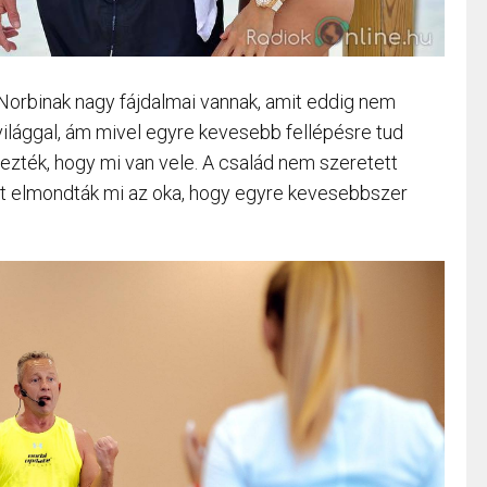
 Norbinak nagy fájdalmai vannak, amit eddig nem
világgal, ám mivel egyre kevesebb fellépésre tud
zték, hogy mi van vele. A család nem szeretett
ért elmondták mi az oka, hogy egyre kevesebbszer