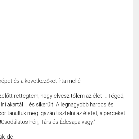
képet és a következőket írta mellé:
előtt rettegtem, hogy elvesz tőlem az élet … Téged,
ni akartál … és sikerült! A legnagyobb harcos és
kor tanultuk meg igazán tisztelni az èletet, a perceket
!!!Csodálatos Férj, Társ és Édesapa vagy.”
ak, de…