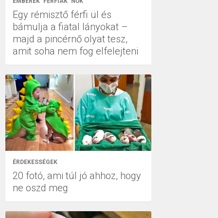
EMBEREK
FÉRFIAK
NŐK
Egy rémisztő férfi ül és
bámulja a fiatal lányokat –
majd a pincérnő olyat tesz,
amit soha nem fog elfelejteni
ÉRDEKESSÉGEK
20 fotó, ami túl jó ahhoz, hogy
ne oszd meg