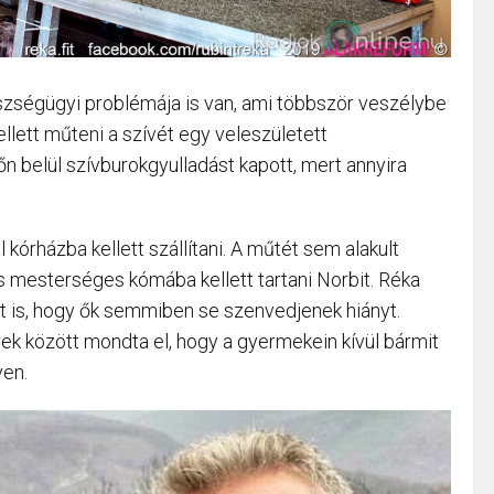
zségügyi problémája is van, ami többször veszélybe
llett műteni a szívét egy veleszületett
őn belül szívburokgyulladást kapott, mert annyira
 kórházba kellett szállítani. A műtét sem alakult
 mesterséges kómába kellett tartani Norbit. Réka
tt is, hogy ők semmiben se szenvedjenek hiányt.
ek között mondta el, hogy a gyermekein kívül bármit
yen.