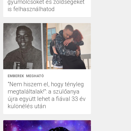
gyümölcsöket és zöldségeket
is felhasználhatod
EMBEREK
MEGHATÓ
"Nem hiszem el, hogy tényleg
megtaláltalak!": a szülőanya
újra együtt lehet a fiával 33 év
különélés után