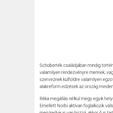
Schoberték családjában mindig történi
valamilyen rendezvényre mennek, vagy
szerveznek külföldre valamilyen egzoti
alakreform edzések az ország minden 
Réka megállás nélkül megy egyik helysz
Emellett Norbi aktívan foglalkozik váll
meg kedve is van hozzá, akkor ő is tart