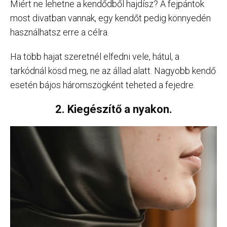
Miért ne lehetne a kendődből hajdísz? A fejpántok
most divatban vannak, egy kendőt pedig könnyedén
használhatsz erre a célra.
Ha több hajat szeretnél elfedni vele, hátul, a
tarkódnál kösd meg, ne az állad alatt. Nagyobb kendő
esetén bájos háromszögként teheted a fejedre.
2. Kiegészítő a nyakon.