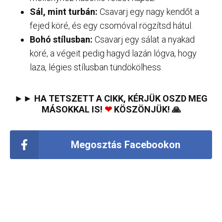
Sál, mint turbán:
Csavarj egy nagy kendőt a
fejed köré, és egy csomóval rögzítsd hátul.
Bohó stílusban:
Csavarj egy sálat a nyakad
köré, a végeit pedig hagyd lazán lógva, hogy
laza, légies stílusban tündökölhess.
►► HA TETSZETT A CIKK, KÉRJÜK OSZD MEG
MÁSOKKAL IS!
❤
KÖSZÖNJÜK! 🙏
Megosztás Facebookon