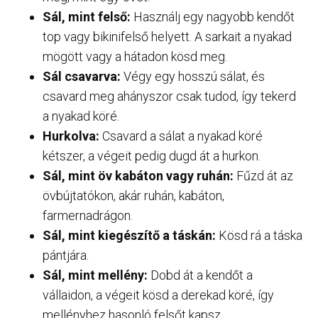
Sál, mint felső:
Használj egy nagyobb kendőt
top vagy bikinifelső helyett. A sarkait a nyakad
mögött vagy a hátadon kösd meg.
Sál csavarva:
Végy egy hosszú sálat, és
csavard meg ahányszor csak tudod, így tekerd
a nyakad köré.
Hurkolva:
Csavard a sálat a nyakad köré
kétszer, a végeit pedig dugd át a hurkon.
Sál, mint öv kabáton vagy ruhán:
Fűzd át az
övbújtatókon, akár ruhán, kabáton,
farmernadrágon.
Sál, mint kiegészítő a táskán:
Kösd rá a táska
pántjára.
Sál, mint mellény:
Dobd át a kendőt a
vállaidon, a végeit kösd a derekad köré, így
mellényhez hasonló felsőt kapsz.