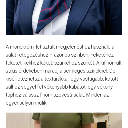
A monokróm, letisztult megjelenéshez használd a
sálat rétegezéshez – azonos színben. Feketéhez
feketét, kékhez kéket, szürkéhez szürkét. A kifinomult
stílus érdekében maradj a semleges színeknél. De
kísérletezhetsz a textúrákkal: egy vastagabb, kötött
sálhoz vegyél fel vékonyabb kabátot, egy vékony
tophoz válassz finom szövésű sálat. Minden az
egyensúlyon múlik.