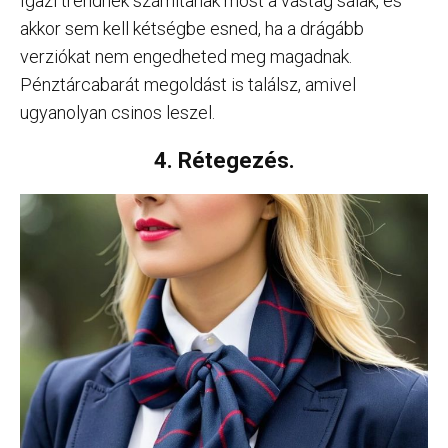
Igazi trendnek számítanak most a vastag sálak, és
akkor sem kell kétségbe esned, ha a drágább
verziókat nem engedheted meg magadnak.
Pénztárcabarát megoldást is találsz, amivel
ugyanolyan csinos leszel.
4. Rétegezés.