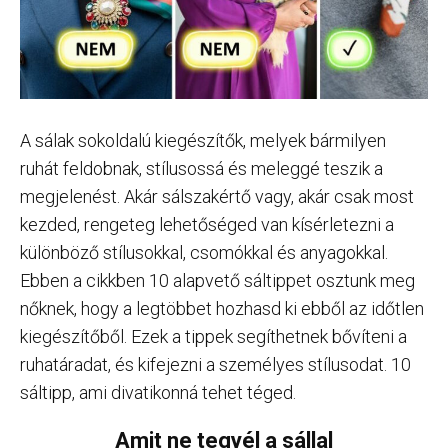
A sálak sokoldalú kiegészítők, melyek bármilyen
ruhát feldobnak, stílusossá és meleggé teszik a
megjelenést. Akár sálszakértő vagy, akár csak most
kezded, rengeteg lehetőséged van kísérletezni a
különböző stílusokkal, csomókkal és anyagokkal.
Ebben a cikkben 10 alapvető sáltippet osztunk meg
nőknek, hogy a legtöbbet hozhasd ki ebből az időtlen
kiegészítőből. Ezek a tippek segíthetnek bővíteni a
ruhatáradat, és kifejezni a személyes stílusodat. 10
sáltipp, ami divatikonná tehet téged.
Amit ne tegyél a sállal