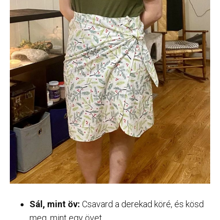
Sál, mint öv:
Csavard a derekad köré, és kösd
meg, mint egy övet.