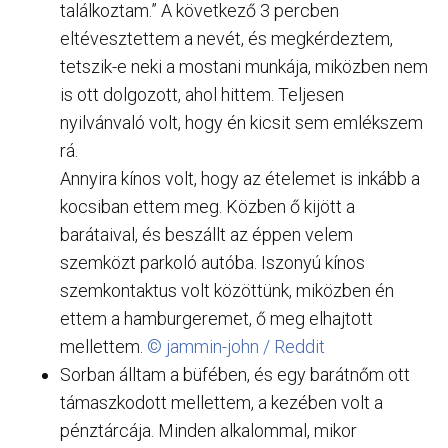
találkoztam.” A következő 3 percben
eltévesztettem a nevét, és megkérdeztem,
tetszik-e neki a mostani munkája, miközben nem
is ott dolgozott, ahol hittem. Teljesen
nyilvánvaló volt, hogy én kicsit sem emlékszem
rá.
Annyira kínos volt, hogy az ételemet is inkább a
kocsiban ettem meg. Közben ő kijött a
barátaival, és beszállt az éppen velem
szemközt parkoló autóba. Iszonyú kínos
szemkontaktus volt közöttünk, miközben én
ettem a hamburgeremet, ő meg elhajtott
mellettem.
© jammin-john / Reddit
Sorban álltam a büfében, és egy barátnőm ott
támaszkodott mellettem, a kezében volt a
pénztárcája. Minden alkalommal, mikor