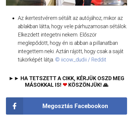
Az ikertestvérem sétált az autójához, mikor az
ablakban látta, hogy vele párhuzamosan sétálok.
Elkezdett integetni nekem. Először
meglepődött, hogy én is abban a pillanatban
integettem neki. Aztán rájött, hogy csak a saját
tükörképét látja.
© iicow_dudii / Reddit
►► HA TETSZETT A CIKK, KÉRJÜK OSZD MEG
MÁSOKKAL IS!
❤
KÖSZÖNJÜK! 🙏
Megosztás Facebookon