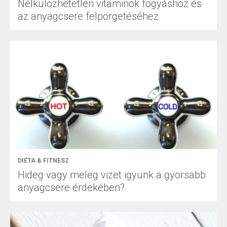
Nélkülözhetetlen vitaminok fogyáshoz és
az anyagcsere felpörgetéséhez
DIÉTA & FITNESZ
Hideg vagy meleg vizet igyunk a gyorsabb
anyagcsere érdekében?