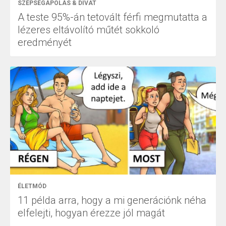
SZÉPSÉGÁPOLÁS & DIVAT
A teste 95%-án tetovált férfi megmutatta a
lézeres eltávolító műtét sokkoló
eredményét
ÉLETMÓD
11 példa arra, hogy a mi generációnk néha
elfelejti, hogyan érezze jól magát