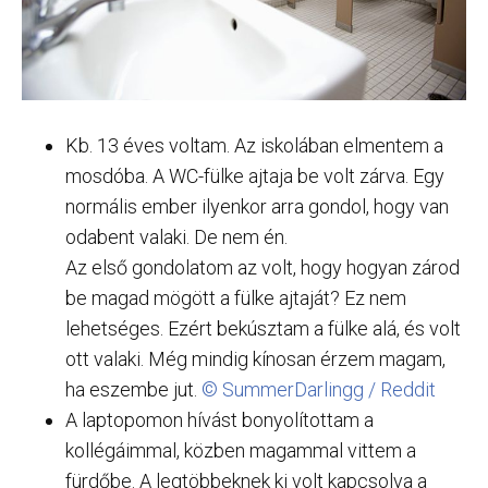
Kb. 13 éves voltam. Az iskolában elmentem a
mosdóba. A WC-fülke ajtaja be volt zárva. Egy
normális ember ilyenkor arra gondol, hogy van
odabent valaki. De nem én.
Az első gondolatom az volt, hogy hogyan zárod
be magad mögött a fülke ajtaját? Ez nem
lehetséges. Ezért bekúsztam a fülke alá, és volt
ott valaki. Még mindig kínosan érzem magam,
ha eszembe jut.
© SummerDarlingg / Reddit
A laptopomon hívást bonyolítottam a
kollégáimmal, közben magammal vittem a
fürdőbe. A legtöbbeknek ki volt kapcsolva a