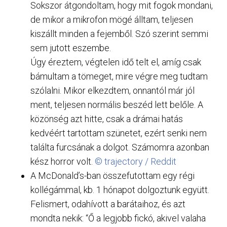
Sokszor átgondoltam, hogy mit fogok mondani,
de mikor a mikrofon mögé álltam, teljesen
kiszállt minden a fejemből. Szó szerint semmi
sem jutott eszembe.
Úgy éreztem, végtelen idő telt el, amíg csak
bámultam a tömeget, mire végre meg tudtam
szólalni. Mikor elkezdtem, onnantól már jól
ment, teljesen normális beszéd lett belőle. A
közönség azt hitte, csak a drámai hatás
kedvéért tartottam szünetet, ezért senki nem
találta furcsának a dolgot. Számomra azonban
kész horror volt.
© trajectory / Reddit
A McDonald’s-ban összefutottam egy régi
kollégámmal, kb. 1 hónapot dolgoztunk együtt.
Felismert, odahívott a barátaihoz, és azt
mondta nekik: “Ő a legjobb fickó, akivel valaha