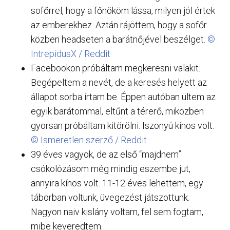
sofőrrel, hogy a főnököm lássa, milyen jól értek
az emberekhez. Aztán rájöttem, hogy a sofőr
közben headseten a barátnőjével beszélget.
©
IntrepidusX / Reddit
Facebookon próbáltam megkeresni valakit.
Begépeltem a nevét, de a keresés helyett az
állapot sorba írtam be. Éppen autóban ültem az
egyik barátommal, eltűnt a térerő, miközben
gyorsan próbáltam kitörölni. Iszonyú kínos volt.
© Ismeretlen szerző / Reddit
39 éves vagyok, de az első “majdnem”
csókolózásom még mindig eszembe jut,
annyira kínos volt. 11-12 éves lehettem, egy
táborban voltunk, üvegezést játszottunk.
Nagyon naiv kislány voltam, fel sem fogtam,
mibe keveredtem.