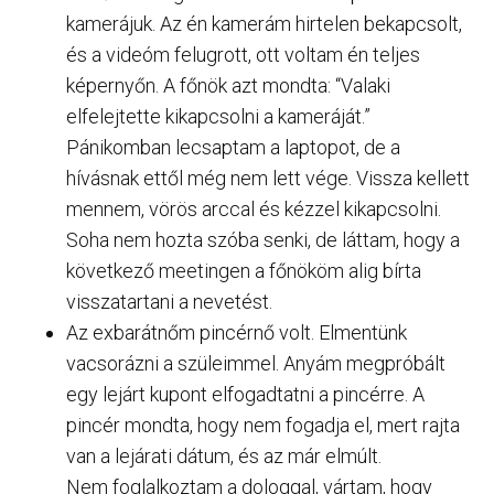
kamerájuk. Az én kamerám hirtelen bekapcsolt,
és a videóm felugrott, ott voltam én teljes
képernyőn. A főnök azt mondta: “Valaki
elfelejtette kikapcsolni a kameráját.”
Pánikomban lecsaptam a laptopot, de a
hívásnak ettől még nem lett vége. Vissza kellett
mennem, vörös arccal és kézzel kikapcsolni.
Soha nem hozta szóba senki, de láttam, hogy a
következő meetingen a főnököm alig bírta
visszatartani a nevetést.
Az exbarátnőm pincérnő volt. Elmentünk
vacsorázni a szüleimmel. Anyám megpróbált
egy lejárt kupont elfogadtatni a pincérre. A
pincér mondta, hogy nem fogadja el, mert rajta
van a lejárati dátum, és az már elmúlt.
Nem foglalkoztam a dologgal, vártam, hogy