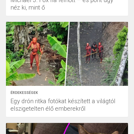
Michael J. Fox fia felnőtt – és pont úgy
néz ki, mint ő
ÉRDEKESSÉGEK
Egy drón ritka fotókat készített a világtól
elszigetelten élő emberekről