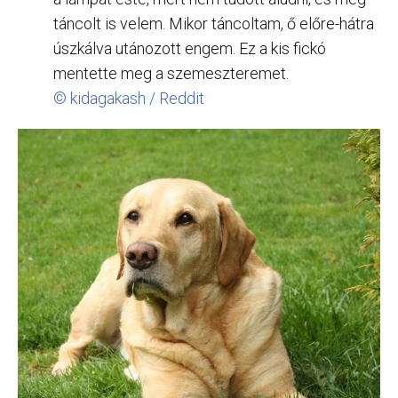
táncolt is velem. Mikor táncoltam, ő előre-hátra
úszkálva utánozott engem. Ez a kis fickó
mentette meg a szemeszteremet.
© kidagakash / Reddit