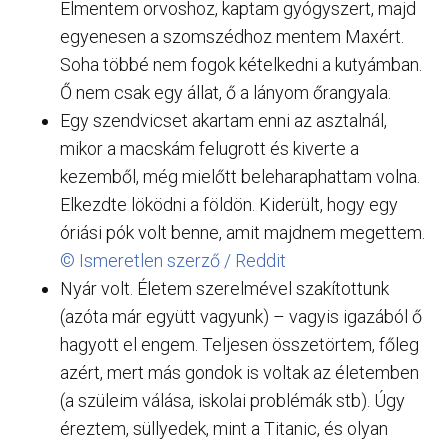
Elmentem orvoshoz, kaptam gyógyszert, majd
egyenesen a szomszédhoz mentem Maxért.
Soha többé nem fogok kételkedni a kutyámban.
Ő nem csak egy állat, ő a lányom őrangyala.
Egy szendvicset akartam enni az asztalnál,
mikor a macskám felugrott és kiverte a
kezemből, még mielőtt beleharaphattam volna.
Elkezdte löködni a földön. Kiderült, hogy egy
óriási pók volt benne, amit majdnem megettem.
© Ismeretlen szerző / Reddit
Nyár volt. Életem szerelmével szakítottunk
(azóta már együtt vagyunk) – vagyis igazából ő
hagyott el engem. Teljesen összetörtem, főleg
azért, mert más gondok is voltak az életemben
(a szüleim válása, iskolai problémák stb). Úgy
éreztem, süllyedek, mint a Titanic, és olyan