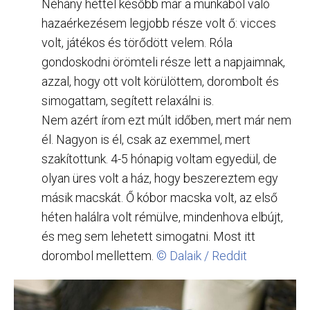
Néhány héttel később már a munkából való
hazaérkezésem legjobb része volt ő: vicces
volt, játékos és törődött velem. Róla
gondoskodni örömteli része lett a napjaimnak,
azzal, hogy ott volt körülöttem, dorombolt és
simogattam, segített relaxálni is.
Nem azért írom ezt múlt időben, mert már nem
él. Nagyon is él, csak az exemmel, mert
szakítottunk. 4-5 hónapig voltam egyedül, de
olyan üres volt a ház, hogy beszereztem egy
másik macskát. Ő kóbor macska volt, az első
héten halálra volt rémülve, mindenhova elbújt,
és meg sem lehetett simogatni. Most itt
dorombol mellettem.
© Dalaik / Reddit