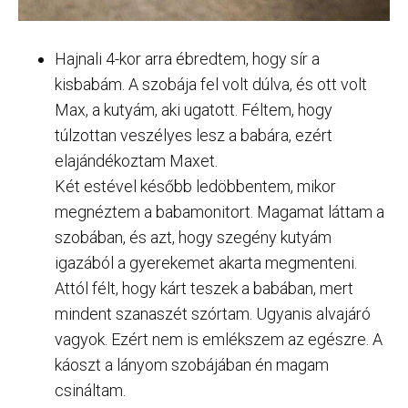
Hajnali 4-kor arra ébredtem, hogy sír a
kisbabám. A szobája fel volt dúlva, és ott volt
Max, a kutyám, aki ugatott. Féltem, hogy
túlzottan veszélyes lesz a babára, ezért
elajándékoztam Maxet.
Két estével később ledöbbentem, mikor
megnéztem a babamonitort. Magamat láttam a
szobában, és azt, hogy szegény kutyám
igazából a gyerekemet akarta megmenteni.
Attól félt, hogy kárt teszek a babában, mert
mindent szanaszét szórtam. Ugyanis alvajáró
vagyok. Ezért nem is emlékszem az egészre. A
káoszt a lányom szobájában én magam
csináltam.