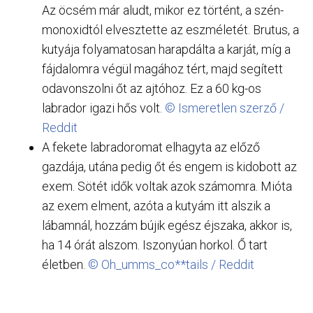
Az öcsém már aludt, mikor ez történt, a szén-
monoxidtól elvesztette az eszméletét. Brutus, a
kutyája folyamatosan harapdálta a karját, míg a
fájdalomra végül magához tért, majd segített
odavonszolni őt az ajtóhoz. Ez a 60 kg-os
labrador igazi hős volt.
© Ismeretlen szerző /
Reddit
A fekete labradoromat elhagyta az előző
gazdája, utána pedig őt és engem is kidobott az
exem. Sötét idők voltak azok számomra. Mióta
az exem elment, azóta a kutyám itt alszik a
lábamnál, hozzám bújik egész éjszaka, akkor is,
ha 14 órát alszom. Iszonyúan horkol. Ő tart
életben.
© Oh_umms_co**tails / Reddit