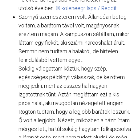
utolsó éveiben.
© koleneegrilaps / Reddit
Szörnyű szemeszterem volt. Állandóan beteg
voltam, a barátom távol volt, magányosnak
éreztem magam. A kampuszon sétáltam, mikor
láttam egy fickót, aki sziámi harcoshalat árult.
Semmit nem tudtam a halakról, de hirtelen
felindulásból vettem egyet.
Sokáig válogattam köztük, hogy szép,
egészséges példányt válasszak, de kezdtem
megijedni, mert az összes hal nagyon
izgatottnak tűnt. Aztán megláttam ezt a kis
piros halat, aki nyugodtan nézegetett engem.
Rögtön tudtam, hogy a legjobb barátok leszünk.
Ő volt a legjobb. Nézett, miközben a házit írtam,
mérges lett, ha túl sokáig hagytam felkapcsolva
a lámpát este, mert nem tudott aludni, és még