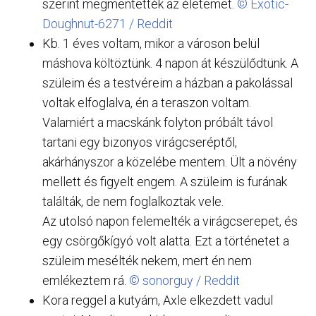
szerint megmentették az életemet.
© Exotic-
Doughnut-6271 / Reddit
Kb. 1 éves voltam, mikor a városon belül
máshova költöztünk. 4 napon át készülődtünk. A
szüleim és a testvéreim a házban a pakolással
voltak elfoglalva, én a teraszon voltam.
Valamiért a macskánk folyton próbált távol
tartani egy bizonyos virágcseréptől,
akárhányszor a közelébe mentem. Ült a növény
mellett és figyelt engem. A szüleim is furának
találták, de nem foglalkoztak vele.
Az utolsó napon felemelték a virágcserepet, és
egy csörgőkígyó volt alatta. Ezt a történetet a
szüleim mesélték nekem, mert én nem
emlékeztem rá.
© sonorguy / Reddit
Kora reggel a kutyám, Axle elkezdett vadul