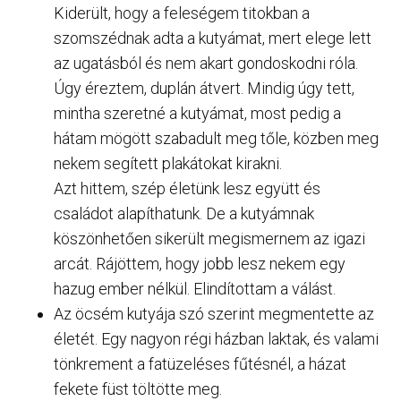
Kiderült, hogy a feleségem titokban a
szomszédnak adta a kutyámat, mert elege lett
az ugatásból és nem akart gondoskodni róla.
Úgy éreztem, duplán átvert. Mindig úgy tett,
mintha szeretné a kutyámat, most pedig a
hátam mögött szabadult meg tőle, közben meg
nekem segített plakátokat kirakni.
Azt hittem, szép életünk lesz együtt és
családot alapíthatunk. De a kutyámnak
köszönhetően sikerült megismernem az igazi
arcát. Rájöttem, hogy jobb lesz nekem egy
hazug ember nélkül. Elindítottam a válást.
Az öcsém kutyája szó szerint megmentette az
életét. Egy nagyon régi házban laktak, és valami
tönkrement a fatüzeléses fűtésnél, a házat
fekete füst töltötte meg.