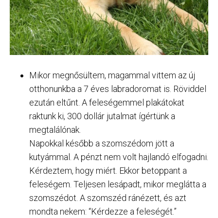
Mikor megnősültem, magammal vittem az új
otthonunkba a 7 éves labradoromat is. Röviddel
ezután eltűnt. A feleségemmel plakátokat
raktunk ki, 300 dollár jutalmat ígértünk a
megtalálónak.
Napokkal később a szomszédom jött a
kutyámmal. A pénzt nem volt hajlandó elfogadni.
Kérdeztem, hogy miért. Ekkor betoppant a
feleségem. Teljesen lesápadt, mikor meglátta a
szomszédot. A szomszéd ránézett, és azt
mondta nekem: “Kérdezze a feleségét.”