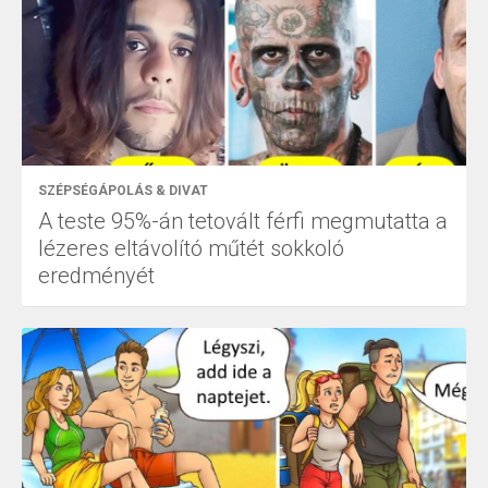
SZÉPSÉGÁPOLÁS & DIVAT
A teste 95%-án tetovált férfi megmutatta a
lézeres eltávolító műtét sokkoló
eredményét