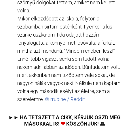
szörnyű dolgokat tettem, amiket nem kellett
volna.
Mikor elkezdődött az iskola, folyton a
szobámban sírtam esténként. Ilyenkor a kis
szürke uszkárom, Iida odajött hozzám,
lenyalogatta a könnyeimet, csóválta a farkát,
mintha azt mondaná: “Minden rendben lesz!”
Ennél több vigaszt senki sem tudott volna
nekem adni abban az időben. Bűntudatom volt,
mert akkoriban nem törődtem vele sokat, de
nagyon hálás vagyok neki. Nélküle nem kaptam
volna egy második esélyt az életre, sem a
szerelemre.
© rrubine / Reddit
►► HA TETSZETT A CIKK, KÉRJÜK OSZD MEG
MÁSOKKAL IS!
❤
KÖSZÖNJÜK! 🙏