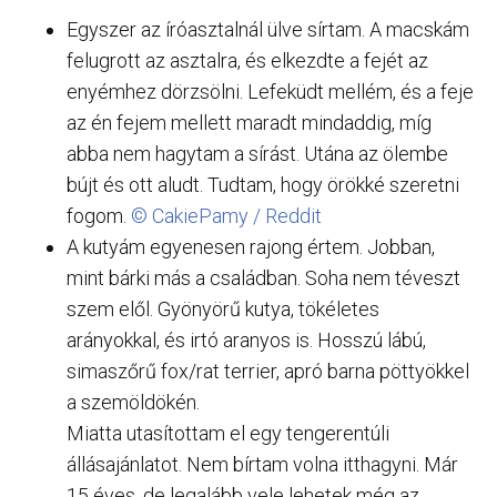
Egyszer az íróasztalnál ülve sírtam. A macskám
felugrott az asztalra, és elkezdte a fejét az
enyémhez dörzsölni. Lefeküdt mellém, és a feje
az én fejem mellett maradt mindaddig, míg
abba nem hagytam a sírást. Utána az ölembe
bújt és ott aludt. Tudtam, hogy örökké szeretni
fogom.
© CakiePamy / Reddit
A kutyám egyenesen rajong értem. Jobban,
mint bárki más a családban. Soha nem téveszt
szem elől. Gyönyörű kutya, tökéletes
arányokkal, és irtó aranyos is. Hosszú lábú,
simaszőrű fox/rat terrier, apró barna pöttyökkel
a szemöldökén.
Miatta utasítottam el egy tengerentúli
állásajánlatot. Nem bírtam volna itthagyni. Már
15 éves, de legalább vele lehetek még az