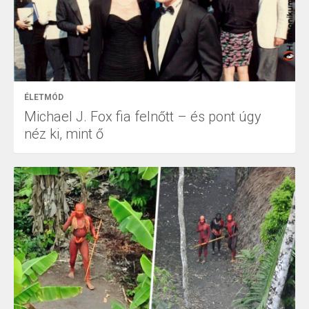
ÉLETMÓD
Michael J. Fox fia felnőtt – és pont úgy
néz ki, mint ő