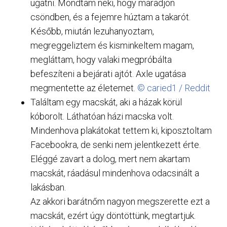
ugatni. Mondtam neki, hogy maradjon
csöndben, és a fejemre húztam a takarót.
Később, miután lezuhanyoztam,
megreggeliztem és kisminkeltem magam,
megláttam, hogy valaki megpróbálta
befeszíteni a bejárati ajtót. Axle ugatása
megmentette az életemet.
© caried1 / Reddit
Találtam egy macskát, aki a házak körül
kóborolt. Láthatóan házi macska volt.
Mindenhova plakátokat tettem ki, kiposztoltam
Facebookra, de senki nem jelentkezett érte.
Eléggé zavart a dolog, mert nem akartam
macskát, ráadásul mindenhova odacsinált a
lakásban.
Az akkori barátnőm nagyon megszerette ezt a
macskát, ezért úgy döntöttünk, megtartjuk.