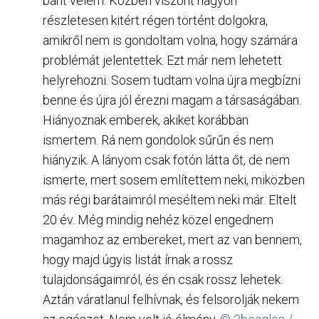
bánt velem. Közben viszont nagyon
részletesen kitért régen történt dolgokra,
amikről nem is gondoltam volna, hogy számára
problémát jelentettek. Ezt már nem lehetett
helyrehozni. Sosem tudtam volna újra megbízni
benne és újra jól érezni magam a társaságában.
Hiányoznak emberek, akiket korábban
ismertem. Rá nem gondolok sűrűn és nem
hiányzik. A lányom csak fotón látta őt, de nem
ismerte, mert sosem említettem neki, miközben
más régi barátaimról meséltem neki már. Eltelt
20 év. Még mindig nehéz közel engednem
magamhoz az embereket, mert az van bennem,
hogy majd úgyis listát írnak a rossz
tulajdonságaimról, és én csak rossz lehetek.
Aztán váratlanul felhívnak, és felsorolják nekem