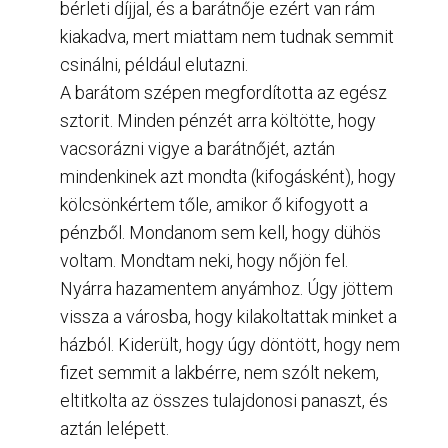
bérleti díjjal, és a barátnője ezért van rám
kiakadva, mert miattam nem tudnak semmit
csinálni, például elutazni.
A barátom szépen megfordította az egész
sztorit. Minden pénzét arra költötte, hogy
vacsorázni vigye a barátnőjét, aztán
mindenkinek azt mondta (kifogásként), hogy
kölcsönkértem tőle, amikor ő kifogyott a
pénzből. Mondanom sem kell, hogy dühös
voltam. Mondtam neki, hogy nőjön fel.
Nyárra hazamentem anyámhoz. Úgy jöttem
vissza a városba, hogy kilakoltattak minket a
házból. Kiderült, hogy úgy döntött, hogy nem
fizet semmit a lakbérre, nem szólt nekem,
eltitkolta az összes tulajdonosi panaszt, és
aztán lelépett.