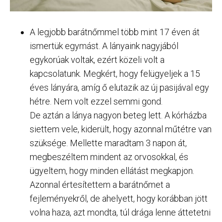
A legjobb barátnőmmel több mint 17 éven át
ismertük egymást. A lányaink nagyjából
egykorúak voltak, ezért közeli volt a
kapcsolatunk. Megkért, hogy felügyeljek a 15
éves lányára, amíg ő elutazik az új pasijával egy
hétre. Nem volt ezzel semmi gond.
De aztán a lánya nagyon beteg lett. A kórházba
siettem vele, kiderült, hogy azonnal műtétre van
szüksége. Mellette maradtam 3 napon át,
megbeszéltem mindent az orvosokkal, és
ügyeltem, hogy minden ellátást megkapjon.
Azonnal értesítettem a barátnőmet a
fejleményekről, de ahelyett, hogy korábban jött
volna haza, azt mondta, túl drága lenne áttetetni