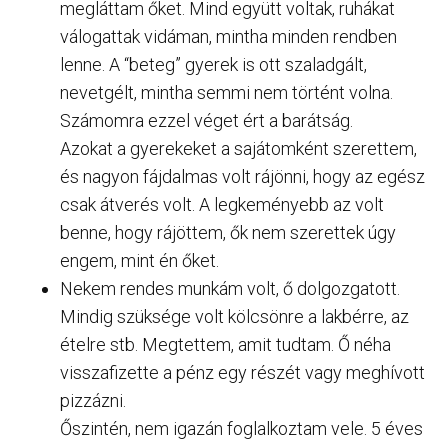
megláttam őket. Mind együtt voltak, ruhákat
válogattak vidáman, mintha minden rendben
lenne. A “beteg” gyerek is ott szaladgált,
nevetgélt, mintha semmi nem történt volna.
Számomra ezzel véget ért a barátság.
Azokat a gyerekeket a sajátomként szerettem,
és nagyon fájdalmas volt rájönni, hogy az egész
csak átverés volt. A legkeményebb az volt
benne, hogy rájöttem, ők nem szerettek úgy
engem, mint én őket.
Nekem rendes munkám volt, ő dolgozgatott.
Mindig szüksége volt kölcsönre a lakbérre, az
ételre stb. Megtettem, amit tudtam. Ő néha
visszafizette a pénz egy részét vagy meghívott
pizzázni.
Őszintén, nem igazán foglalkoztam vele. 5 éves