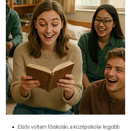
Elsős voltam főiskolán, a középiskolai legjobb