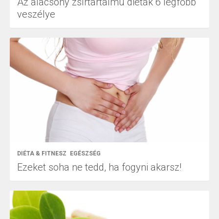
Az alacsony zsírtartalmú diéták 6 legfőbb
veszélye
DIÉTA & FITNESZ
EGÉSZSÉG
Ezeket soha ne tedd, ha fogyni akarsz!