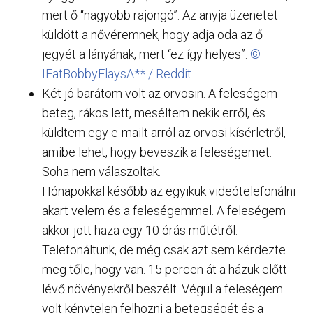
mert ő “nagyobb rajongó”. Az anyja üzenetet
küldött a nővéremnek, hogy adja oda az ő
jegyét a lányának, mert “ez így helyes”.
©
IEatBobbyFlaysA** / Reddit
Két jó barátom volt az orvosin. A feleségem
beteg, rákos lett, meséltem nekik erről, és
küldtem egy e-mailt arról az orvosi kísérletről,
amibe lehet, hogy beveszik a feleségemet.
Soha nem válaszoltak.
Hónapokkal később az egyikük videótelefonálni
akart velem és a feleségemmel. A feleségem
akkor jött haza egy 10 órás műtétről.
Telefonáltunk, de még csak azt sem kérdezte
meg tőle, hogy van. 15 percen át a házuk előtt
lévő növényekről beszélt. Végül a feleségem
volt kénytelen felhozni a betegségét és a