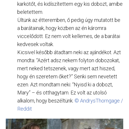
karkötőt, és kidíszítettem egy kis dobozt, amibe
beletettem.
Ültünk az étteremben, ő pedig úgy mutatott be
a barátainak, hogy közben az én káromra
viccelődött. Ez nem volt kellemes, de a barátai
kedvesek voltak.
Kicsivel később átadtam neki az ajándékot. Azt
mondta: “Azért adsz nekem folyton dobozokat,
mert neked tetszenek, vagy mert azt hiszed,
hogy én szeretem őket?” Senki sem nevetett
ezen. Azt mondtam neki: “Nyisd ki a dobozt,
Mary” – és otthagytam. Ez volt az utolsó
alkalom, hogy beszéltünk.
© AndrysThorngage /
Reddit