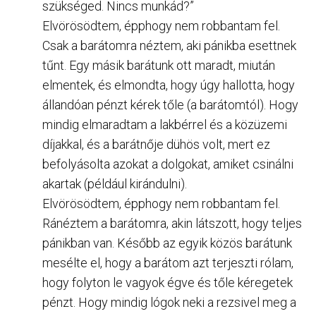
szükséged. Nincs munkád?”
Elvörösödtem, épphogy nem robbantam fel.
Csak a barátomra néztem, aki pánikba esettnek
tűnt. Egy másik barátunk ott maradt, miután
elmentek, és elmondta, hogy úgy hallotta, hogy
állandóan pénzt kérek tőle (a barátomtól). Hogy
mindig elmaradtam a lakbérrel és a közüzemi
díjakkal, és a barátnője dühös volt, mert ez
befolyásolta azokat a dolgokat, amiket csinálni
akartak (például kirándulni).
Elvörösödtem, épphogy nem robbantam fel.
Ránéztem a barátomra, akin látszott, hogy teljes
pánikban van. Később az egyik közös barátunk
mesélte el, hogy a barátom azt terjeszti rólam,
hogy folyton le vagyok égve és tőle kéregetek
pénzt. Hogy mindig lógok neki a rezsivel meg a