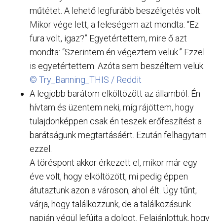
műtétet. A lehető legfurább beszélgetés volt.
Mikor vége lett, a feleségem azt mondta: “Ez
fura volt, igaz?” Egyetértettem, mire ő azt
mondta: “Szerintem én végeztem velük.” Ezzel
is egyetértettem. Azóta sem beszéltem velük.
© Try_Banning_THIS / Reddit
A legjobb barátom elköltözött az államból. Én
hívtam és üzentem neki, míg rájöttem, hogy
tulajdonképpen csak én teszek erőfeszítést a
barátságunk megtartásáért. Ezután felhagytam
ezzel.
A töréspont akkor érkezett el, mikor már egy
éve volt, hogy elköltözött, mi pedig éppen
átutaztunk azon a városon, ahol élt. Úgy tűnt,
várja, hogy találkozzunk, de a találkozásunk
napján végül lefújta a dolgot. Felajánlottuk, hogy