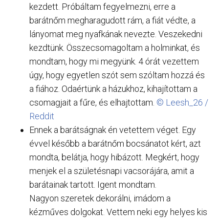
kezdett. Próbáltam fegyelmezni, erre a
barátnőm megharagudott rám, a fiát védte, a
lányomat meg nyafkának nevezte. Veszekedni
kezdtünk. Összecsomagoltam a holminkat, és
mondtam, hogy mi megyünk. 4 órát vezettem
úgy, hogy egyetlen szót sem szóltam hozzá és
a fiához. Odaértünk a házukhoz, kihajítottam a
csomagjait a fűre, és elhajtottam.
© Leesh_26 /
Reddit
Ennek a barátságnak én vetettem véget. Egy
évvel később a barátnőm bocsánatot kért, azt
mondta, belátja, hogy hibázott. Megkért, hogy
menjek el a születésnapi vacsorájára, amit a
barátainak tartott. Igent mondtam.
Nagyon szeretek dekorálni, imádom a
kézműves dolgokat. Vettem neki egy helyes kis