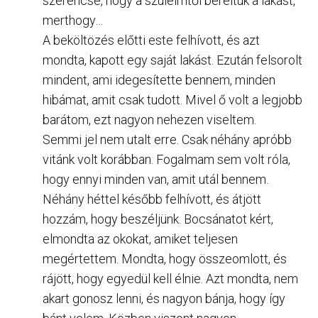
szerencse, hogy a szüleimtől béreltük a lakást,
merthogy…
A beköltözés előtti este felhívott, és azt
mondta, kapott egy saját lakást. Ezután felsorolt
mindent, ami idegesítette bennem, minden
hibámat, amit csak tudott. Mivel ő volt a legjobb
barátom, ezt nagyon nehezen viseltem.
Semmi jel nem utalt erre. Csak néhány apróbb
vitánk volt korábban. Fogalmam sem volt róla,
hogy ennyi minden van, amit utál bennem.
Néhány héttel később felhívott, és átjött
hozzám, hogy beszéljünk. Bocsánatot kért,
elmondta az okokat, amiket teljesen
megértettem. Mondta, hogy összeomlott, és
rájött, hogy egyedül kell élnie. Azt mondta, nem
akart gonosz lenni, és nagyon bánja, hogy így