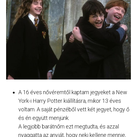
A 16 éves nővéremtől kaptam jegyeket a New
York-i Harry Potter kiállításra, mikor 13 éves
voltam. A saját pénzéből vett két jegyet, hogy ő
és én együtt menjünk.
A legjobb barátnőm ezt megtudta, és azzal
nyaggatta az anyját, hogy neki kellene mennie,