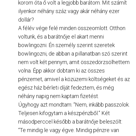
korom óta ő volt a legjobb barátom. Mit számít
ilyenkor néhány száz vagy akár néhány ezer
dollár?
A félév vége felé minden összeomlott. Otthon
voltunk, és a barátnője el akart menni
bowlingozni. Én személy szerint szeretek
bowlingozni, de abban a pillanatban szó szerint
nem volt két pennym, amit összedörzsölhettem
volna. Épp akkor dobtam ki az összes
pénzemet, amivel a közüzemi költségeket és az
egész ház bérleti díját fedeztem, és még
néhány napig nem kaptam fizetést.
Úgyhogy azt mondtam: “Nem, inkább passzolok.
Teljesen kifogytam a készpénzből.” Két
másodperccel később a barátnője beleszólt:
“Te mindig le vagy égve. Mindig pénzre van