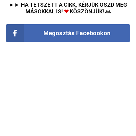
►► HA TETSZETT A CIKK, KÉRJÜK OSZD MEG
MÁSOKKAL IS!
❤
KÖSZÖNJÜK! 🙏
Megosztás Facebookon