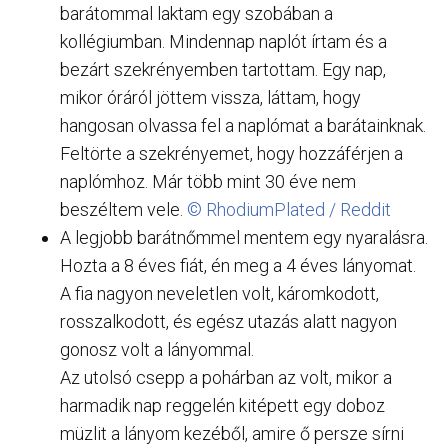
barátommal laktam egy szobában a
kollégiumban. Mindennap naplót írtam és a
bezárt szekrényemben tartottam. Egy nap,
mikor óráról jöttem vissza, láttam, hogy
hangosan olvassa fel a naplómat a barátainknak.
Feltörte a szekrényemet, hogy hozzáférjen a
naplómhoz. Már több mint 30 éve nem
beszéltem vele.
© RhodiumPlated / Reddit
A legjobb barátnőmmel mentem egy nyaralásra.
Hozta a 8 éves fiát, én meg a 4 éves lányomat.
A fia nagyon neveletlen volt, káromkodott,
rosszalkodott, és egész utazás alatt nagyon
gonosz volt a lányommal.
Az utolsó csepp a pohárban az volt, mikor a
harmadik nap reggelén kitépett egy doboz
müzlit a lányom kezéből, amire ő persze sírni