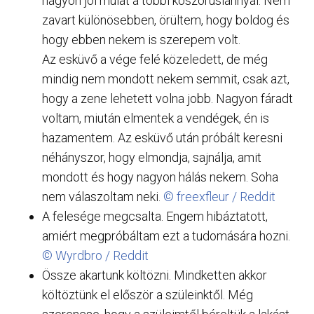
nagyon jól mulat a többi koszorúslánnyal. Nem
zavart különösebben, örültem, hogy boldog és
hogy ebben nekem is szerepem volt.
Az esküvő a vége felé közeledett, de még
mindig nem mondott nekem semmit, csak azt,
hogy a zene lehetett volna jobb. Nagyon fáradt
voltam, miután elmentek a vendégek, én is
hazamentem. Az esküvő után próbált keresni
néhányszor, hogy elmondja, sajnálja, amit
mondott és hogy nagyon hálás nekem. Soha
nem válaszoltam neki.
© freexfleur / Reddit
A felesége megcsalta. Engem hibáztatott,
amiért megpróbáltam ezt a tudomására hozni.
© Wyrdbro / Reddit
Össze akartunk költözni. Mindketten akkor
költöztünk el először a szüleinktől. Még