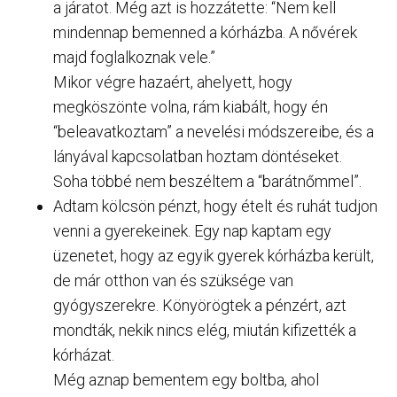
a járatot. Még azt is hozzátette: “Nem kell
mindennap bemenned a kórházba. A nővérek
majd foglalkoznak vele.”
Mikor végre hazaért, ahelyett, hogy
megköszönte volna, rám kiabált, hogy én
“beleavatkoztam” a nevelési módszereibe, és a
lányával kapcsolatban hoztam döntéseket.
Soha többé nem beszéltem a “barátnőmmel”.
Adtam kölcsön pénzt, hogy ételt és ruhát tudjon
venni a gyerekeinek. Egy nap kaptam egy
üzenetet, hogy az egyik gyerek kórházba került,
de már otthon van és szüksége van
gyógyszerekre. Könyörögtek a pénzért, azt
mondták, nekik nincs elég, miután kifizették a
kórházat.
Még aznap bementem egy boltba, ahol