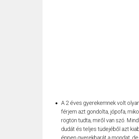
A 2 éves gyerekemnek volt olyan 
férjem azt gondolta, jópofa, mik
rögtön tudta, miről van szó. Mi
dudát és teljes tüdejéből azt kiab
éppen gyerekbarát a mondat, de a