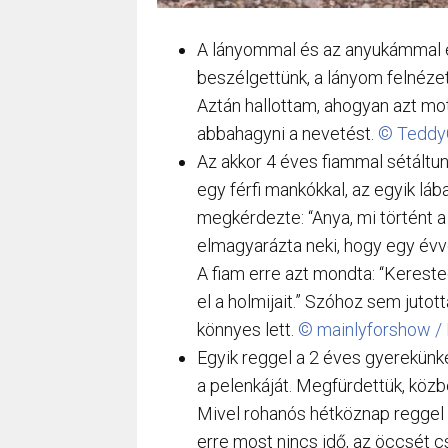
A lányommal és az anyukámmal e
beszélgettünk, a lányom felnézet
Aztán hallottam, ahogyan azt mo
abbahagyni a nevetést.
© TeddyC
Az akkor 4 éves fiammal sétáltunk 
egy férfi mankókkal, az egyik láb
megkérdezte: “Anya, mi történt a
elmagyarázta neki, hogy egy évve
A fiam erre azt mondta: “Kereste
el a holmijait.” Szóhoz sem jutot
könnyes lett.
© mainlyforshow / 
Egyik reggel a 2 éves gyerekünket
a pelenkáját. Megfürdettük, közb
Mivel rohanós hétköznap reggel 
erre most nincs idő, az öccsét c