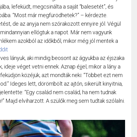
a, lefeküdt, megcsinálta a saját “balesetét”, és
obába. “Most már megfürödhetek?” – kérdezte.
ést, de az anyja nem szórakozott ennyire jól. Végül
s mindannyian ellógtuk a napot. Már nem vagyunk
emlékem azokból az időkből, mikor még jól mentek a
dit
éves lányuk, aki mindig beosont az ágyukba az éjszaka
 ideje véget vetni ennek. Aznap éjjel, mikor a lány a
feküdjön közéjük, azt mondták neki: “Többet ezt nem
d.” Ideges lett, dörömbölt az ajtón, sikerült kinyitnia,
ijelentette: “Egy család nem család, ha nem tudnak
!” Majd elviharzott. A szülők meg sem tudtak szólalni.