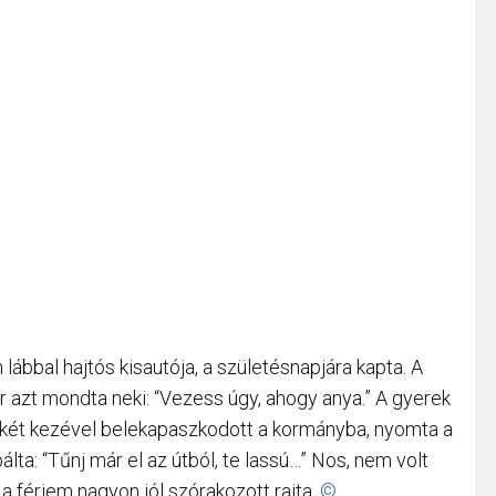
lábbal hajtós kisautója, a születésnapjára kapta. A
or azt mondta neki: “Vezess úgy, ahogy anya.” A gyerek
ndkét kezével belekapaszkodott a kormányba, nyomta a
álta: “Tűnj már el az útból, te lassú…” Nos, nem volt
 férjem nagyon jól szórakozott rajta.
©