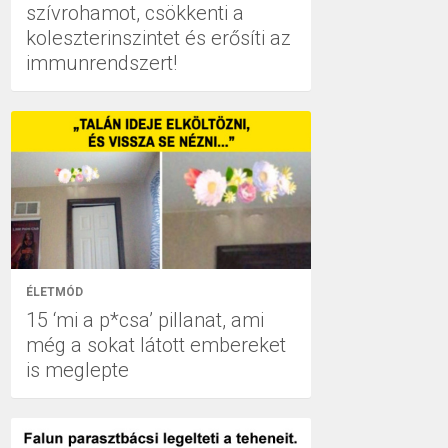
szívrohamot, csökkenti a
koleszterinszintet és erősíti az
immunrendszert!
ÉLETMÓD
15 ‘mi a p*csa’ pillanat, ami
még a sokat látott embereket
is meglepte