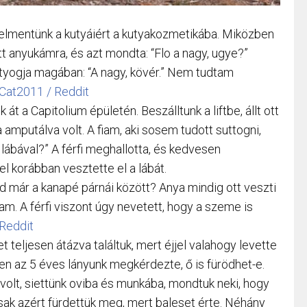
lmentünk a kutyáiért a kutyakozmetikába. Miközben
t anyukámra, és azt mondta: “Flo a nagy, ugye?”
tyogja magában: “A nagy, kövér.” Nem tudtam
at2011 / Reddit
át a Capitolium épületén. Beszálltunk a liftbe, állt ott
a amputálva volt. A fiam, aki sosem tudott suttogni,
 lábával?” A férfi meghallotta, és kedvesen
l korábban vesztette el a lábát.
d már a kanapé párnái között? Anya mindig ott veszti
tam. A férfi viszont úgy nevetett, hogy a szeme is
Reddit
 teljesen átázva találtuk, mert éjjel valahogy levette
en az 5 éves lányunk megkérdezte, ő is fürödhet-e.
volt, siettünk oviba és munkába, mondtuk neki, hogy
sak azért fürdettük meg, mert baleset érte. Néhány