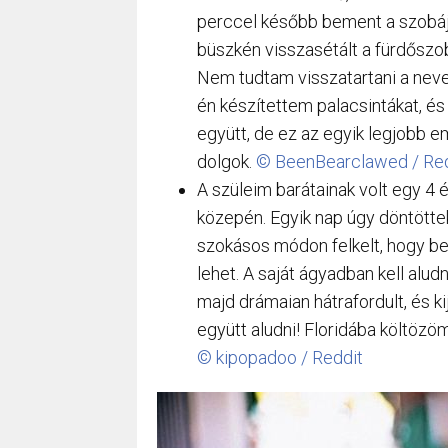
perccel később bement a szobájáb
büszkén visszasétált a fürdősz
Nem tudtam visszatartani a nevet
én készítettem palacsintákat, é
együtt, de ez az egyik legjobb 
dolgok.
© BeenBearclawed / Red
A szüleim barátainak volt egy 4 
közepén. Egyik nap úgy döntöttek,
szokásos módon felkelt, hogy be
lehet. A saját ágyadban kell aludno
majd drámaian hátrafordult, és k
együtt aludni! Floridába költözöm
© kipopadoo / Reddit