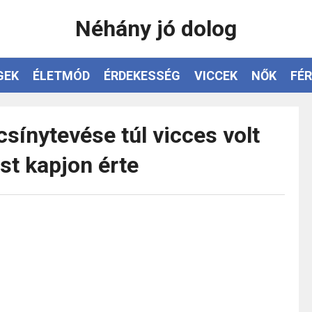
Néhány jó dolog
GEK
ÉLETMÓD
ÉRDEKESSÉG
VICCEK
NŐK
FÉR
csínytevése túl vicces volt
st kapjon érte