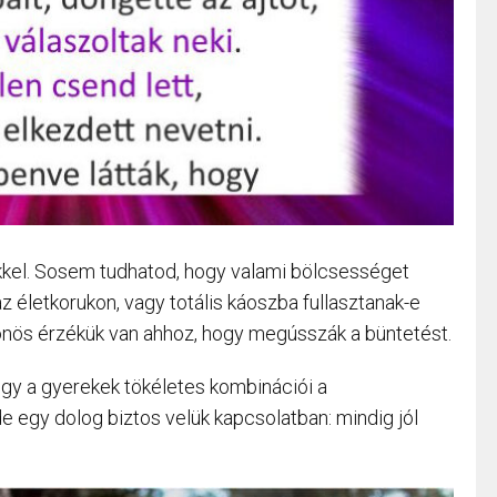
kel. Sosem tudhatod, hogy valami bölcsességet
z életkorukon, vagy totális káoszba fullasztanak-e
önös érzékük van ahhoz, hogy megússzák a büntetést.
ogy a gyerekek tökéletes kombinációi a
de egy dolog biztos velük kapcsolatban: mindig jól