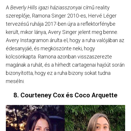
A
Beverly Hills igazi háziasszonyai
című reality
szereplője, Ramona Singer 2010-es, Hervé Léger
tervezésű ruhája 2017-ben újra a reflektorfénybe
került, mikor lánya, Avery Singer jelent meg benne.
Avery Instagramon árulta el, hogy a ruha valójában az
édesanyjáé, és megköszönte neki, hogy
kölcsönkapta. Ramona azonban visszaszerezte
magának a ruhát, és a hírhedt cartagenai hajóút során
bizonyította, hogy ez a ruha bizony sokat tudna
mesélni.
8. Courteney Cox és Coco Arquette