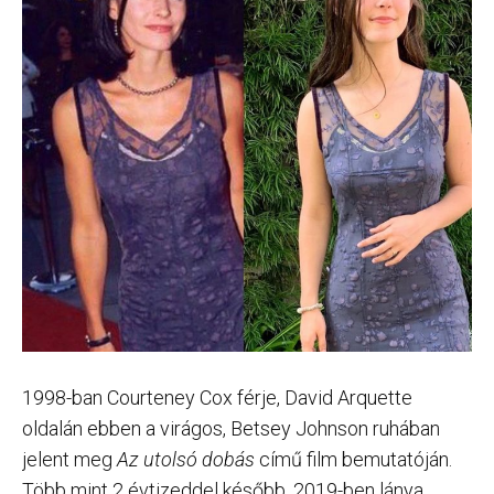
1998-ban Courteney Cox férje, David Arquette
oldalán ebben a virágos, Betsey Johnson ruhában
jelent meg
Az utolsó dobás
című film bemutatóján.
Több mint 2 évtizeddel később, 2019-ben lánya,