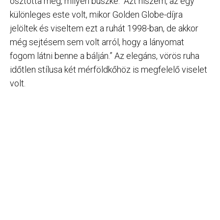
osztotta meg, milyen büszke: “Azt hiszem, az egy
különleges este volt, mikor Golden Globe-díjra
jelöltek és viseltem ezt a ruhát 1998-ban, de akkor
még sejtésem sem volt arról, hogy a lányomat
fogom látni benne a bálján.” Az elegáns, vörös ruha
időtlen stílusa két mérföldkőhöz is megfelelő viselet
volt.