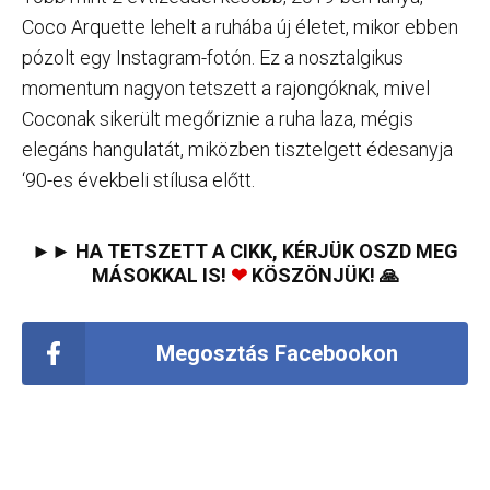
Coco Arquette lehelt a ruhába új életet, mikor ebben
pózolt egy Instagram-fotón. Ez a nosztalgikus
momentum nagyon tetszett a rajongóknak, mivel
Coconak sikerült megőriznie a ruha laza, mégis
elegáns hangulatát, miközben tisztelgett édesanyja
‘90-es évekbeli stílusa előtt.
►► HA TETSZETT A CIKK, KÉRJÜK OSZD MEG
MÁSOKKAL IS!
❤
KÖSZÖNJÜK! 🙏
Megosztás Facebookon