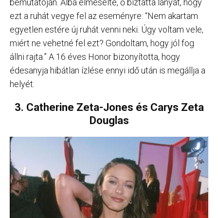
bemutatóján. Alba elmesélte, ő biztatta lányát, hogy
ezt a ruhát vegye fel az eseményre: “Nem akartam
egyetlen estére új ruhát venni neki. Úgy voltam vele,
miért ne vehetné fel ezt? Gondoltam, hogy jól fog
állni rajta.” A 16 éves Honor bizonyította, hogy
édesanyja hibátlan ízlése ennyi idő után is megállja a
helyét.
3. Catherine Zeta-Jones és Carys Zeta
Douglas