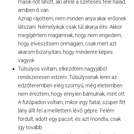
másik nőt látott, aki afelé a szétesés felé halad,
amiben ő van.
Aznap rájöttem, nem minden anya akar erősnek
látszani. Némelyikük csak túl akarja élni. Akkor
megígértem magamnak, hogy nem engedem,
hogy elveszítsem önmagam, csak mert azt
akarom bizonyítani, hogy mindenre képes
vagyok.
Túlsúlyos voltam, elkezdtem nagyjából
rendszeresen edzeni. Túlsúlyosnak lenni az
edzőteremben elég szörnyű, még életemben
nem éreztem, hogy ennyien bámulnak, mint ott.
A futópadon voltam, mikor egy fiatal, szuper fitt
lány állt fel a mellettem lévő gépre. Felém
fordult, adott egy pacsit, és azt mondta, csak
így tovább.