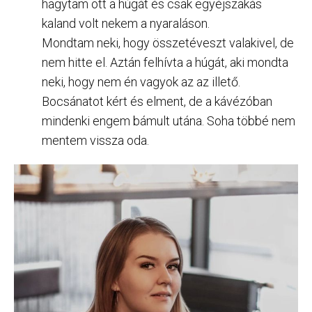
hagytam ott a húgát és csak egyéjszakás
kaland volt nekem a nyaraláson.
Mondtam neki, hogy összetéveszt valakivel, de
nem hitte el. Aztán felhívta a húgát, aki mondta
neki, hogy nem én vagyok az az illető.
Bocsánatot kért és elment, de a kávézóban
mindenki engem bámult utána. Soha többé nem
mentem vissza oda.