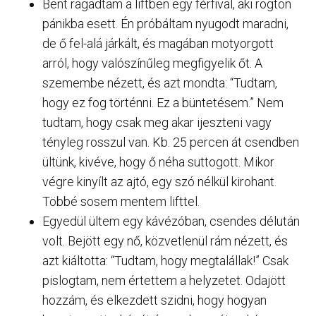
Bent ragadtam a liftben egy férfival, aki rögtön
pánikba esett. Én próbáltam nyugodt maradni,
de ő fel-alá járkált, és magában motyorgott
arról, hogy valószínűleg megfigyelik őt. A
szemembe nézett, és azt mondta: “Tudtam,
hogy ez fog történni. Ez a büntetésem.” Nem
tudtam, hogy csak meg akar ijeszteni vagy
tényleg rosszul van. Kb. 25 percen át csendben
ültünk, kivéve, hogy ő néha suttogott. Mikor
végre kinyílt az ajtó, egy szó nélkül kirohant.
Többé sosem mentem lifttel.
Egyedül ültem egy kávézóban, csendes délután
volt. Bejött egy nő, közvetlenül rám nézett, és
azt kiáltotta: “Tudtam, hogy megtalállak!” Csak
pislogtam, nem értettem a helyzetet. Odajött
hozzám, és elkezdett szidni, hogy hogyan