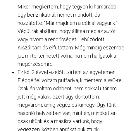
Mikor megkértem, hogy tegyen ki hamarabb
egy benzinkútnál, nemet mondott, és
hozzátette: “Már majdnem a célnál vagyunk.”
Végül rákiabáltam, hogy állítsa meg az autót
vagy hívom a rendőrséget. Lehúzódott.
Kiszálltam és elfutottam. Még mindig eszembe
jut, mi történhetett volna, ha nem hallgatok a
megérzésemre.
Ez kb. 2 évvel ezelőtt történt az egyetemen.
Eléggé fel voltam puffadva, kimentem a WC-re.
Csak én voltam odabent, nem sokkal utánam
jött még valaki, ezért úgy döntöttem,
megvárom, amíg végez és kimegy. Úgy tűnt,
hasonló helyzetben van, mint én, mindketten
csak ültünk és a másikra vártunk, hogy
végezzen, közben aprókat pukiztunk.