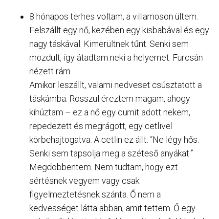
8 hónapos terhes voltam, a villamoson ültem.
Felszállt egy nő, kezében egy kisbabával és egy
nagy táskával. Kimerültnek tűnt. Senki sem
mozdult, így átadtam neki a helyemet. Furcsán
nézett rám.
Amikor leszállt, valami nedveset csúsztatott a
táskámba. Rosszul éreztem magam, ahogy
kihúztam – ez a nő egy cumit adott nekem,
repedezett és megrágott, egy cetlivel
körbehajtogatva. A cetlin ez állt: “Ne légy hős.
Senki sem tapsolja meg a széteső anyákat.”
Megdöbbentem. Nem tudtam, hogy ezt
sértésnek vegyem vagy csak
figyelmeztetésnek szánta. Ő nem a
kedvességet látta abban, amit tettem. Ő egy