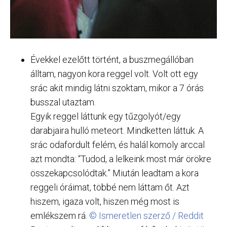
Évekkel ezelőtt történt, a buszmegállóban
álltam, nagyon kora reggel volt. Volt ott egy
srác akit mindig látni szoktam, mikor a 7 órás
busszal utaztam.
Egyik reggel láttunk egy tűzgolyót/egy
darabjaira hulló meteort. Mindketten láttuk. A
srác odafordult felém, és halál komoly arccal
azt mondta: “Tudod, a lelkeink most már örökre
összekapcsolódtak.” Miután leadtam a kora
reggeli óráimat, többé nem láttam őt. Azt
hiszem, igaza volt, hiszen még most is
emlékszem rá.
© Ismeretlen szerző / Reddit