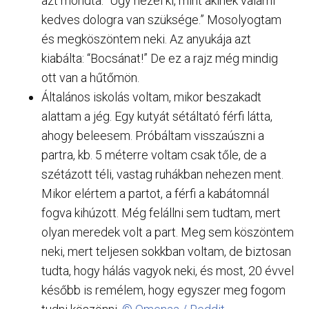
azt mondta: “Úgy nézel ki, mint akinek valami
kedves dologra van szüksége.” Mosolyogtam
és megköszöntem neki. Az anyukája azt
kiabálta: “Bocsánat!” De ez a rajz még mindig
ott van a hűtőmön.
Általános iskolás voltam, mikor beszakadt
alattam a jég. Egy kutyát sétáltató férfi látta,
ahogy beleesem. Próbáltam visszaúszni a
partra, kb. 5 méterre voltam csak tőle, de a
szétázott téli, vastag ruhákban nehezen ment.
Mikor elértem a partot, a férfi a kabátomnál
fogva kihúzott. Még felállni sem tudtam, mert
olyan meredek volt a part. Meg sem köszöntem
neki, mert teljesen sokkban voltam, de biztosan
tudta, hogy hálás vagyok neki, és most, 20 évvel
később is remélem, hogy egyszer meg fogom