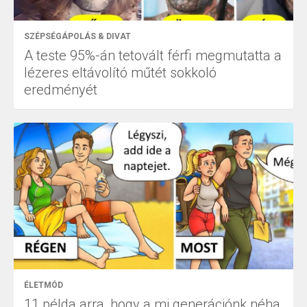
SZÉPSÉGÁPOLÁS & DIVAT
A teste 95%-án tetovált férfi megmutatta a
lézeres eltávolító műtét sokkoló
eredményét
ÉLETMÓD
11 példa arra, hogy a mi generációnk néha