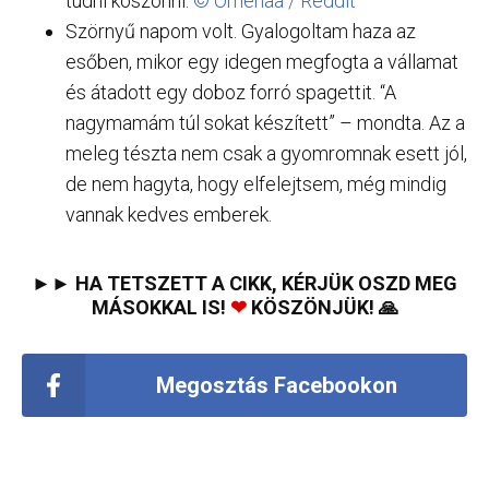
tudni köszönni.
© Omenaa / Reddit
Szörnyű napom volt. Gyalogoltam haza az
esőben, mikor egy idegen megfogta a vállamat
és átadott egy doboz forró spagettit. “A
nagymamám túl sokat készített” – mondta. Az a
meleg tészta nem csak a gyomromnak esett jól,
de nem hagyta, hogy elfelejtsem, még mindig
vannak kedves emberek.
►► HA TETSZETT A CIKK, KÉRJÜK OSZD MEG
MÁSOKKAL IS!
❤
KÖSZÖNJÜK! 🙏
Megosztás Facebookon