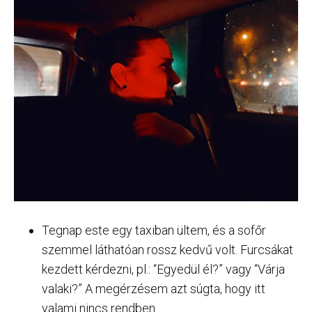
Tegnap este egy taxiban ültem, és a sofőr
szemmel láthatóan rossz kedvű volt. Furcsákat
kezdett kérdezni, pl.: “Egyedül él?” vagy “Várja
valaki?” A megérzésem azt súgta, hogy itt
valami nincs rendben.