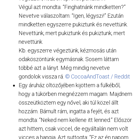
Végül azt mondta: “Finghatnánk mindketten?”
Nevetve válaszoltam: “Igen, légyszi!” Ezután
mindketten egyszerre pukiztunk és nevettünk.
Nevettünk, mert pukiztunk és pukiztunk, mert
nevettünk.
Kb. egyszerre végeztünk, kézmosás után
odaköszöntünk egymásnak. Sosem láttam
többé azt a lányt. Még mindig nevetve
gondolok vissza rá.
© CocoaAndToast / Reddit
Egy áruház öltözőjében kijöttem a fülkéből,
hogy a tükörben megnézzem magam. Majdnem
összeütköztem egy nővel, aki túl közel állt
hozzám. Bámult rám, ingatta a fejét, és azt
mondta: “Neked nem kellene itt lenned.” Először
azt hittem, csak viccel, de egyáltalán nem volt
vicces a hangja. Azt suttogta: “Ez az én napom