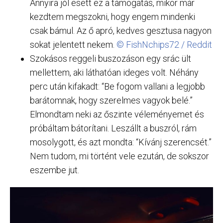
Annyira jól esett ez a támogatás, mikor már
kezdtem megszokni, hogy engem mindenki
csak bámul. Az ő apró, kedves gesztusa nagyon
sokat jelentett nekem.
© FishNchips72 / Reddit
Szokásos reggeli buszozáson egy srác ült
mellettem, aki láthatóan ideges volt. Néhány
perc után kifakadt: “Be fogom vallani a legjobb
barátomnak, hogy szerelmes vagyok belé.”
Elmondtam neki az őszinte véleményemet és
próbáltam bátorítani. Leszállt a buszról, rám
mosolygott, és azt mondta: “Kívánj szerencsét.”
Nem tudom, mi történt vele ezután, de sokszor
eszembe jut.