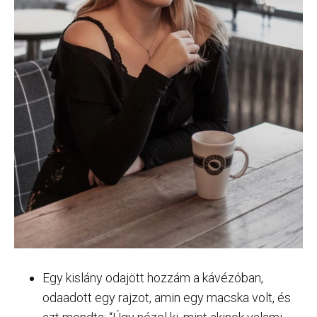
Egy kislány odajött hozzám a kávézóban,
odaadott egy rajzot, amin egy macska volt, és