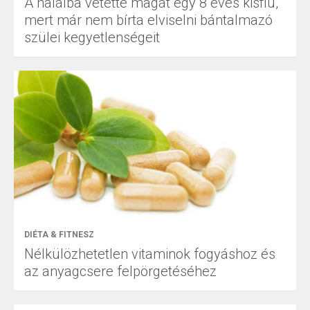
A halálba vetette magát egy 8 éves kisfiú,
mert már nem bírta elviselni bántalmazó
szülei kegyetlenségeit
DIÉTA & FITNESZ
Nélkülözhetetlen vitaminok fogyáshoz és
az anyagcsere felpörgetéséhez