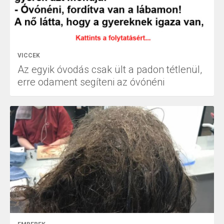
VICCEK
Az egyik óvodás csak ült a padon tétlenül,
erre odament segíteni az óvónéni