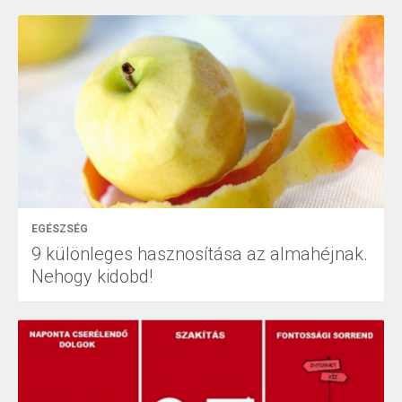
EGÉSZSÉG
9 különleges hasznosítása az almahéjnak.
Nehogy kidobd!