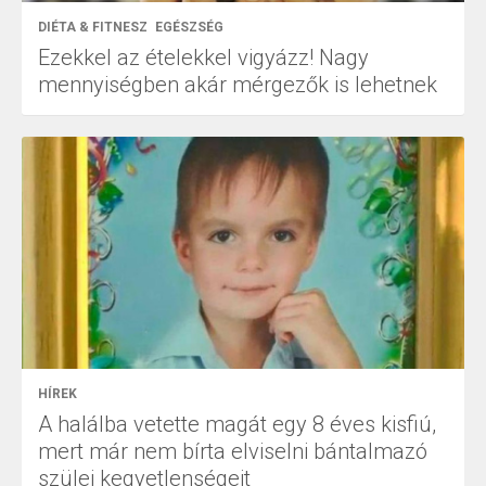
DIÉTA & FITNESZ
EGÉSZSÉG
Ezekkel az ételekkel vigyázz! Nagy
mennyiségben akár mérgezők is lehetnek
HÍREK
A halálba vetette magát egy 8 éves kisfiú,
mert már nem bírta elviselni bántalmazó
szülei kegyetlenségeit