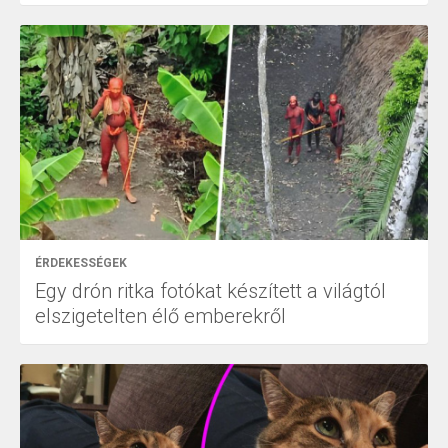
ÉRDEKESSÉGEK
Egy drón ritka fotókat készített a világtól
elszigetelten élő emberekről