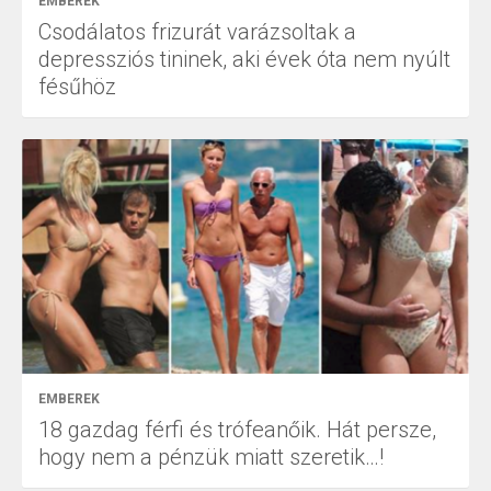
EMBEREK
Csodálatos frizurát varázsoltak a
depressziós tininek, aki évek óta nem nyúlt
fésűhöz
EMBEREK
18 gazdag férfi és trófeanőik. Hát persze,
hogy nem a pénzük miatt szeretik…!