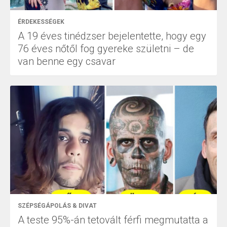
ÉRDEKESSÉGEK
A 19 éves tinédzser bejelentette, hogy egy
76 éves nőtől fog gyereke születni – de
van benne egy csavar
SZÉPSÉGÁPOLÁS & DIVAT
A teste 95%-án tetovált férfi megmutatta a