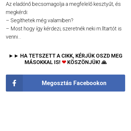
Az eladónő becsomagolja a megfelelő kesztyűt, és
megkérdi:
– Segíthetek még valamiben?
– Most hogy így kérdezi, szeretnék neki m.lltartót is
venni…
►► HA TETSZETT A CIKK, KÉRJÜK OSZD MEG
MÁSOKKAL IS!
❤
KÖSZÖNJÜK! 🙏
Megosztás Facebookon