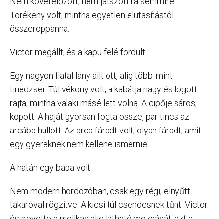
Nem követelőzött, nem játszott rá semmire.
Törékeny volt, mintha egyetlen elutasítástól
összeroppanna.
Victor megállt, és a kapu felé fordult.
Egy nagyon fiatal lány állt ott, alig több, mint
tinédzser. Túl vékony volt, a kabátja nagy és lógott
rajta, mintha valaki másé lett volna. A cipője sáros,
kopott. A haját gyorsan fogta össze, pár tincs az
arcába hullott. Az arca fáradt volt, olyan fáradt, amit
egy gyereknek nem kellene ismernie.
A hátán egy baba volt.
Nem modern hordozóban, csak egy régi, elnyűtt
takaróval rögzítve. A kicsi túl csendesnek tűnt. Victor
észrevette a mellkas alig látható mozgását, azt a