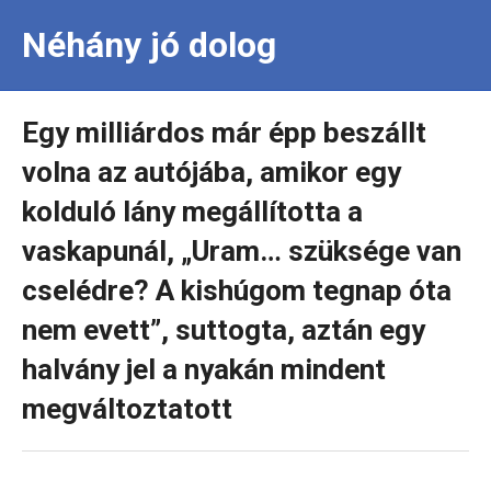
Néhány jó dolog
Egy milliárdos már épp beszállt
volna az autójába, amikor egy
kolduló lány megállította a
vaskapunál, „Uram… szüksége van
cselédre? A kishúgom tegnap óta
nem evett”, suttogta, aztán egy
halvány jel a nyakán mindent
megváltoztatott