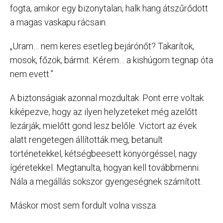
fogta, amikor egy bizonytalan, halk hang átszűrődött
a magas vaskapu rácsain.
„Uram… nem keres esetleg bejárónőt? Takarítok,
mosok, főzök, bármit. Kérem… a kishúgom tegnap óta
nem evett.”
A biztonságiak azonnal mozdultak. Pont erre voltak
kiképezve, hogy az ilyen helyzeteket még azelőtt
lezárják, mielőtt gond lesz belőle. Victort az évek
alatt rengetegen állították meg, betanult
történetekkel, kétségbeesett könyörgéssel, nagy
ígéretekkel. Megtanulta, hogyan kell továbbmenni.
Nála a megállás sokszor gyengeségnek számított.
Máskor most sem fordult volna vissza.