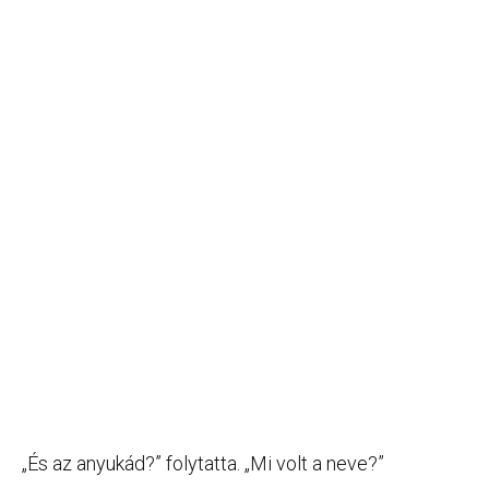
„És az anyukád?” folytatta. „Mi volt a neve?”