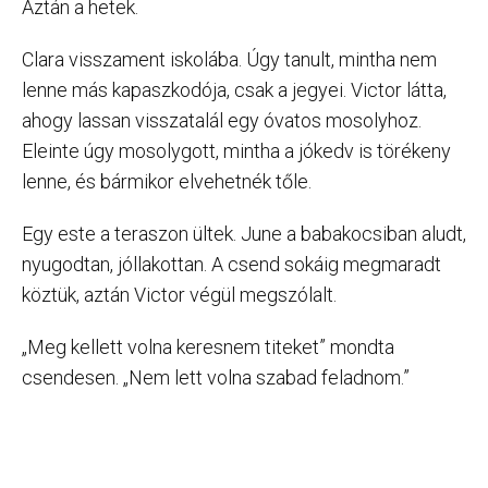
Aztán a hetek.
Clara visszament iskolába. Úgy tanult, mintha nem
lenne más kapaszkodója, csak a jegyei. Victor látta,
ahogy lassan visszatalál egy óvatos mosolyhoz.
Eleinte úgy mosolygott, mintha a jókedv is törékeny
lenne, és bármikor elvehetnék tőle.
Egy este a teraszon ültek. June a babakocsiban aludt,
nyugodtan, jóllakottan. A csend sokáig megmaradt
köztük, aztán Victor végül megszólalt.
„Meg kellett volna keresnem titeket” mondta
csendesen. „Nem lett volna szabad feladnom.”