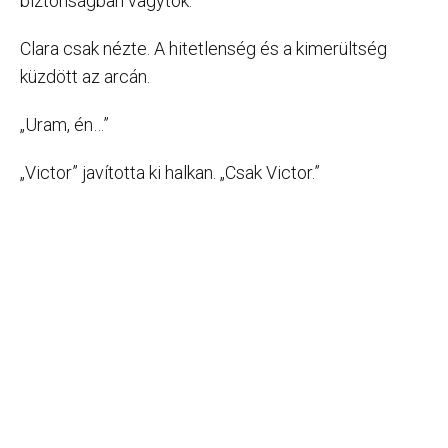
biztonságban vagytok.”
Clara csak nézte. A hitetlenség és a kimerültség
küzdött az arcán.
„Uram, én…”
„Victor” javította ki halkan. „Csak Victor.”