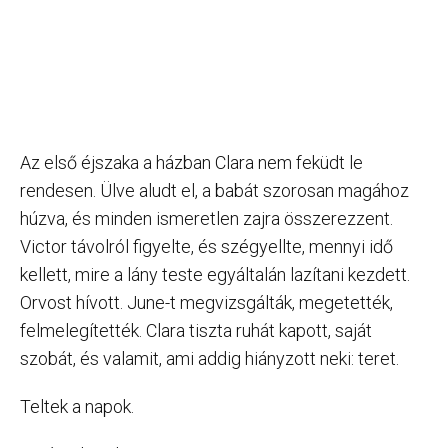
Az első éjszaka a házban Clara nem feküdt le
rendesen. Ülve aludt el, a babát szorosan magához
húzva, és minden ismeretlen zajra összerezzent.
Victor távolról figyelte, és szégyellte, mennyi idő
kellett, mire a lány teste egyáltalán lazítani kezdett.
Orvost hívott. June-t megvizsgálták, megetették,
felmelegítették. Clara tiszta ruhát kapott, saját
szobát, és valamit, ami addig hiányzott neki: teret.
Teltek a napok.