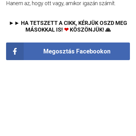
Hanem az, hogy ott vagy, amikor igazán számít.
►► HA TETSZETT A CIKK, KÉRJÜK OSZD MEG
MÁSOKKAL IS!
❤
KÖSZÖNJÜK! 🙏
Megosztás Facebookon