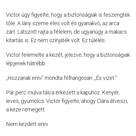
Victor úgy figyelte, hogy a biztonságiak is feszengtek
tőle. A lány szeme éles volt és gyanakvó, az arca
zárt. Látszott rajta a félelem, de ugyanúgy a makacs
kitartás is. Ez nem színjáték volt. Ez túlélés.
Victor felemelte a kezét, jelezve, hogy a biztonságiak
lépjenek hátrébb.
„Hozzanak enni” mondta félhangosan. „És vizet.”
Pár perc múlva tálca érkezett a kapuhoz. Kenyér,
leves, gyümölcs. Victor figyelte, ahogy Clara átveszi,
a keze remegett.
Nem kezdett enni.