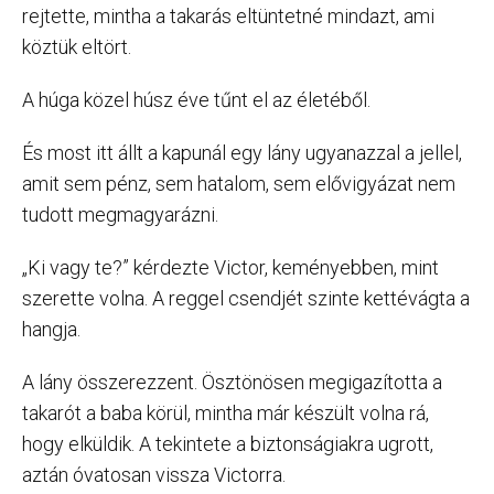
rejtette, mintha a takarás eltüntetné mindazt, ami
köztük eltört.
A húga közel húsz éve tűnt el az életéből.
És most itt állt a kapunál egy lány ugyanazzal a jellel,
amit sem pénz, sem hatalom, sem elővigyázat nem
tudott megmagyarázni.
„Ki vagy te?” kérdezte Victor, keményebben, mint
szerette volna. A reggel csendjét szinte kettévágta a
hangja.
A lány összerezzent. Ösztönösen megigazította a
takarót a baba körül, mintha már készült volna rá,
hogy elküldik. A tekintete a biztonságiakra ugrott,
aztán óvatosan vissza Victorra.