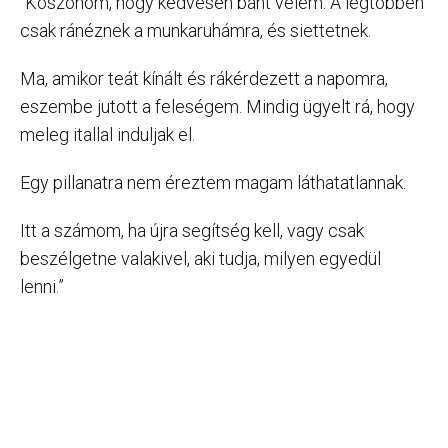
“Köszönöm, hogy kedvesen bánt velem. A legtöbben
csak ránéznek a munkaruhámra, és siettetnek.
Ma, amikor teát kínált és rákérdezett a napomra,
eszembe jutott a feleségem. Mindig ügyelt rá, hogy
meleg itallal induljak el.
Egy pillanatra nem éreztem magam láthatatlannak.
Itt a számom, ha újra segítség kell, vagy csak
beszélgetne valakivel, aki tudja, milyen egyedül
lenni.”