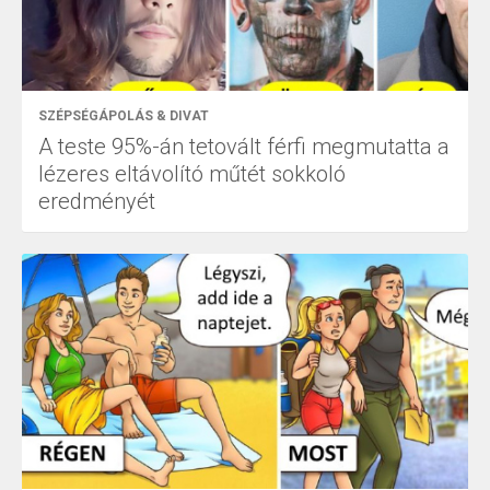
SZÉPSÉGÁPOLÁS & DIVAT
A teste 95%-án tetovált férfi megmutatta a
lézeres eltávolító műtét sokkoló
eredményét