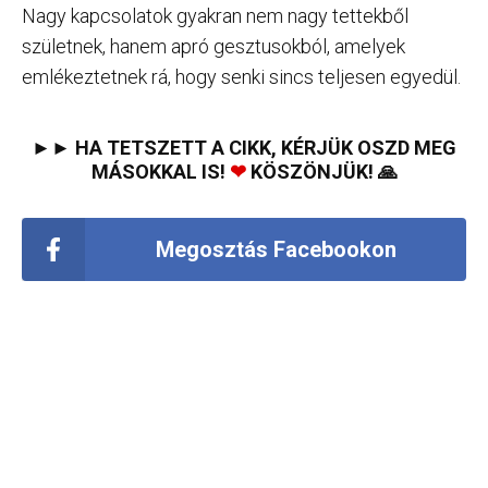
Nagy kapcsolatok gyakran nem nagy tettekből
születnek, hanem apró gesztusokból, amelyek
emlékeztetnek rá, hogy senki sincs teljesen egyedül.
►► HA TETSZETT A CIKK, KÉRJÜK OSZD MEG
MÁSOKKAL IS!
❤
KÖSZÖNJÜK! 🙏
Megosztás Facebookon