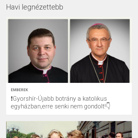
Havi legnézettebb
EMBEREK
❗Gyorshír-Újabb botrány a katolikus
egyházban,erre senki nem gondolt!👇