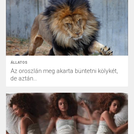
ÁLLATOS
Az oroszlán meg akarta büntetni kölykét,
de aztán…