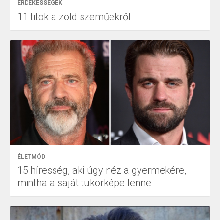
ÉRDEKESSÉGEK
11 titok a zöld szeműekről
ÉLETMÓD
15 híresség, aki úgy néz a gyermekére,
mintha a saját tükörképe lenne