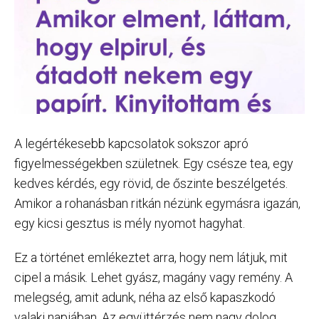
A legértékesebb kapcsolatok sokszor apró
figyelmességekben születnek. Egy csésze tea, egy
kedves kérdés, egy rövid, de őszinte beszélgetés.
Amikor a rohanásban ritkán nézünk egymásra igazán,
egy kicsi gesztus is mély nyomot hagyhat.
Ez a történet emlékeztet arra, hogy nem látjuk, mit
cipel a másik. Lehet gyász, magány vagy remény. A
melegség, amit adunk, néha az első kapaszkodó
valaki napjában. Az együttérzés nem nagy dolog,