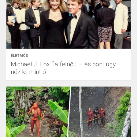
ÉLETMÓD
Michael J. Fox fia felnőtt – és pont úgy
néz ki, mint ő