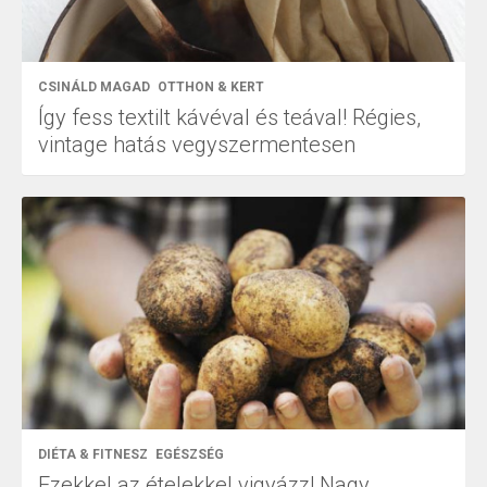
CSINÁLD MAGAD
OTTHON & KERT
Így fess textilt kávéval és teával! Régies,
vintage hatás vegyszermentesen
DIÉTA & FITNESZ
EGÉSZSÉG
Ezekkel az ételekkel vigyázz! Nagy