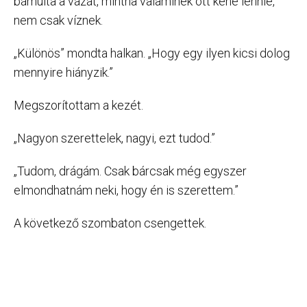
bámulta a vázát, mintha valaminek ott kéne lennie,
nem csak víznek.
„Különös” mondta halkan. „Hogy egy ilyen kicsi dolog
mennyire hiányzik.”
Megszorítottam a kezét.
„Nagyon szerettelek, nagyi, ezt tudod.”
„Tudom, drágám. Csak bárcsak még egyszer
elmondhatnám neki, hogy én is szerettem.”
A következő szombaton csengettek.