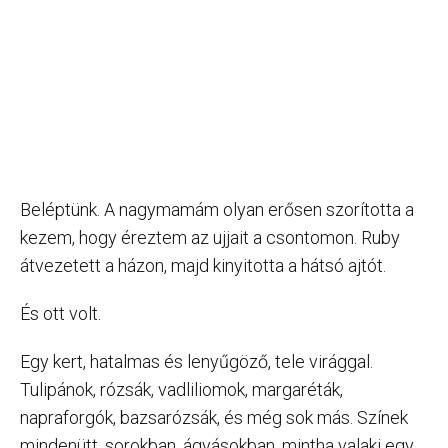
Beléptünk. A nagymamám olyan erősen szorította a
kezem, hogy éreztem az ujjait a csontomon. Ruby
átvezetett a házon, majd kinyitotta a hátsó ajtót.
És ott volt.
Egy kert, hatalmas és lenyűgöző, tele virággal.
Tulipánok, rózsák, vadliliomok, margaréták,
napraforgók, bazsarózsák, és még sok más. Színek
mindenütt, sorokban, ágyásokban, mintha valaki egy