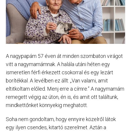
A nagypapám 57 éven át minden szombaton virágot
vitt a nagymamámnak. A halála utáni héten egy
ismeretlen férfi érkezett csokorral és egy lezárt
borítékkal. A levélben ez állt: „Van valami, amit
eltitkoltam előled. Menj erre a címre.” A nagymamám
remegett végig az úton, én is, és amit ott találtunk,
mindkettőnket könnyekig meghatott.
Soha nem gondoltam, hogy ennyire közelről látok
egy ilyen csendes, kitartó szerelmet. Aztán a