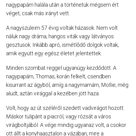
nagypapám halála után a történetük mégsem ért
véget, csak más irányt vett.
A nagyszüleim 57 évig voltak házasok. Nem volt
náluk nagy dráma, hangos viták vagy látványos
gesztusok. Inkább apró, ismétlődő dolgok voltak,
amik együtt egy egész életet jelentettek.
Minden szombat reggel ugyanúgy kezdődött. A
nagypapám, Thomas, korán felkelt, csendben
kisurrant az ágyból, amíg a nagymamám, Mollie, még
aludt, aztán virággal a kezében jött haza.
Volt, hogy az út széléről szedett vadvirágot hozott.
Máskor tulipánt a piacról, vagy rózsát a város
virágboltjából. A vége mindig ugyanaz volt, a csokor
ott állt a konyhaasztalon a vázában, mire a