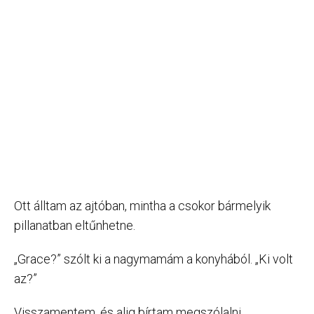
Ott álltam az ajtóban, mintha a csokor bármelyik
pillanatban eltűnhetne.
„Grace?” szólt ki a nagymamám a konyhából. „Ki volt
az?”
Visszamentem, és alig bírtam megszólalni.