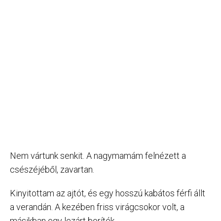
Nem vártunk senkit. A nagymamám felnézett a
csészéjéből, zavartan.
Kinyitottam az ajtót, és egy hosszú kabátos férfi állt
a verandán. A kezében friss virágcsokor volt, a
másikban egy lezárt boríték.