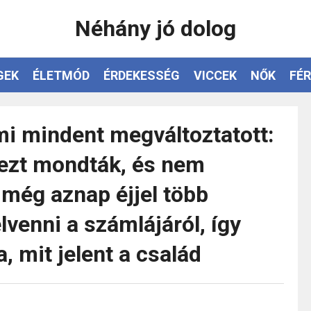
Néhány jó dolog
GEK
ÉLETMÓD
ÉRDEKESSÉG
VICCEK
NŐK
FÉR
mi mindent megváltoztatott:
 ezt mondták, és nem
 még aznap éjjel több
lvenni a számlájáról, így
a, mit jelent a család