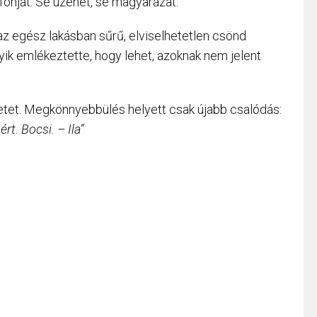
fonját. Se üzenet, se magyarázat.
 az egész lakásban sűrű, elviselhetetlen csönd
ik emlékeztette, hogy lehet, azoknak nem jelent
etet. Megkönnyebbülés helyett csak újabb csalódás:
t. Bocsi. – Ila”