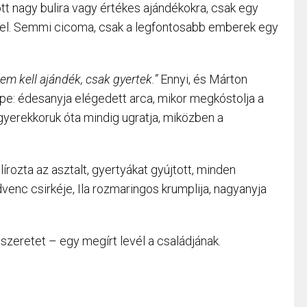
t nagy bulira vagy értékes ajándékokra, csak egy
vel. Semmi cicoma, csak a legfontosabb emberek egy
nem kell ajándék, csak gyertek.”
Ennyi, és Márton
pe: édesanyja elégedett arca, mikor megkóstolja a
y gyerekkoruk óta mindig ugratja, miközben a
írozta az asztalt, gyertyákat gyújtott, minden
enc csirkéje, Ila rozmaringos krumplija, nagyanyja
zeretet – egy megírt levél a családjának.