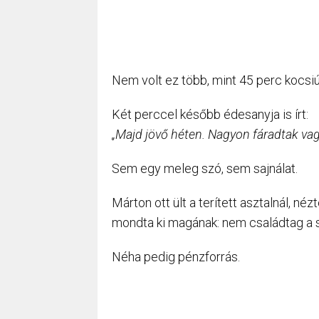
Nem volt ez több, mint 45 perc kocsiút
Két perccel később édesanyja is írt:
„Majd jövő héten. Nagyon fáradtak va
Sem egy meleg szó, sem sajnálat.
Márton ott ült a terített asztalnál, néz
mondta ki magának: nem családtag a 
Néha pedig pénzforrás.