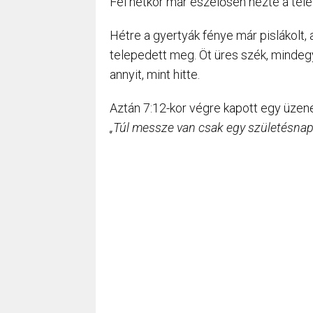
Fél hétkor már eszelősen nézte a tele
Hétre a gyertyák fénye már pislákolt,
telepedett meg. Öt üres szék, mindegy
annyit, mint hitte.
Aztán 7:12-kor végre kapott egy üzen
„Túl messze van csak egy születésnapér