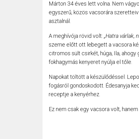
Márton 34 éves lett volna. Nem vágyot
egyszerű, közös vacsorára szerettei
asztalnál.
A meghívója rövid volt:
„Hatra várlak, 
szeme előtt ott lebegett a vacsora ké
citromos sült csirkét, húga, Ila, ahog
fokhagymás kenyeret nyúlja el tőle.
Napokat töltött a készülődéssel. Lepol
fogásról gondoskodott. Édesanyja kedv
receptje a kenyérhez.
Ez nem csak egy vacsora volt, hanem s