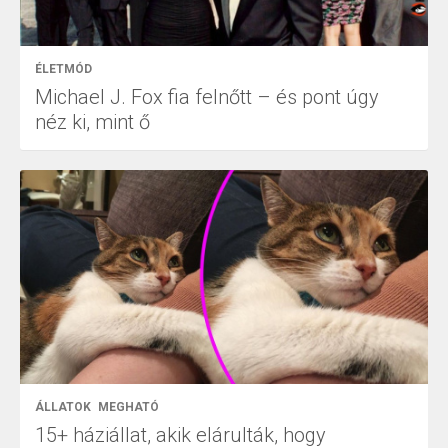
ÉLETMÓD
Michael J. Fox fia felnőtt – és pont úgy
néz ki, mint ő
ÁLLATOK
MEGHATÓ
15+ háziállat, akik elárulták, hogy