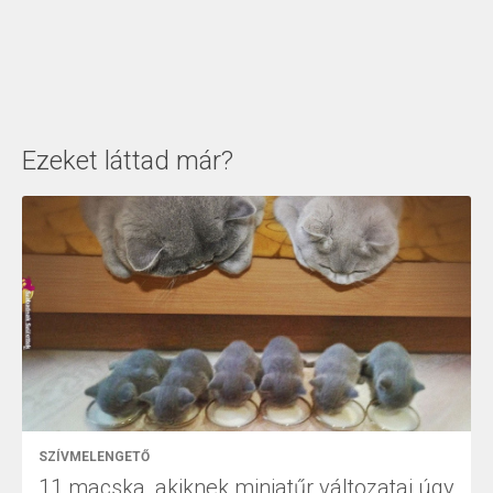
Ezeket láttad már?
SZÍVMELENGETŐ
11 macska, akiknek miniatűr változatai úgy