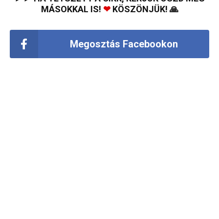
MÁSOKKAL IS!
❤
KÖSZÖNJÜK! 🙏
Megosztás Facebookon