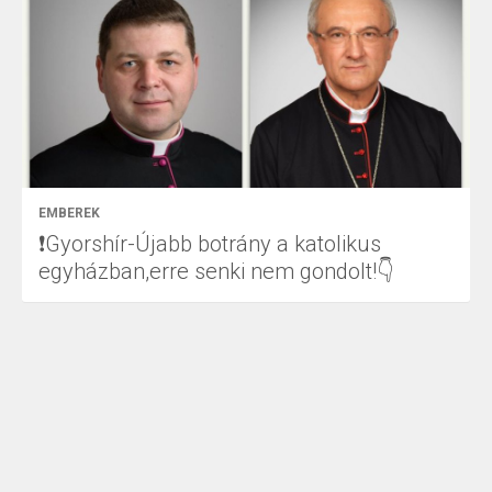
EMBEREK
❗Gyorshír-Újabb botrány a katolikus
egyházban,erre senki nem gondolt!👇