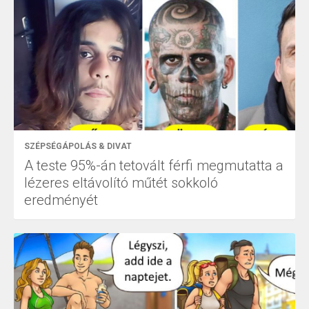
SZÉPSÉGÁPOLÁS & DIVAT
A teste 95%-án tetovált férfi megmutatta a
lézeres eltávolító műtét sokkoló
eredményét