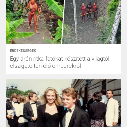
ÉRDEKESSÉGEK
Egy drón ritka fotókat készített a világtól
elszigetelten élő emberekről