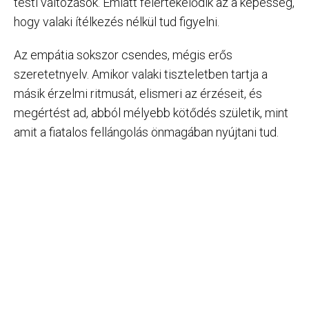
testi változások. Emiatt felértékelődik az a képesség,
hogy valaki ítélkezés nélkül tud figyelni.
Az empátia sokszor csendes, mégis erős
szeretetnyelv. Amikor valaki tiszteletben tartja a
másik érzelmi ritmusát, elismeri az érzéseit, és
megértést ad, abból mélyebb kötődés születik, mint
amit a fiatalos fellángolás önmagában nyújtani tud.