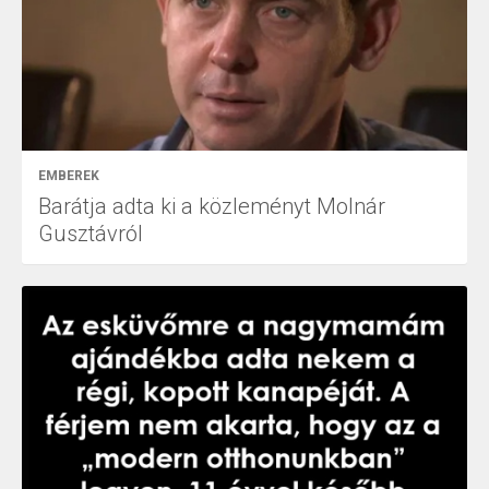
EMBEREK
Barátja adta ki a közleményt Molnár
Gusztávról