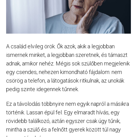
A család elvileg örök. Ők azok, akik a legjobban
ismernek minket, a legjobban szeretnek, és támaszt
adnak, amikor nehéz. Mégis sok szülőben megjelenik
egy csendes, nehezen kimondható fájdalom: nem
csörög a telefon, a látogatások ritkulnak, az unokák
pedig szinte idegennek tűnnek.
Ez a távolodás többnyire nem egyik napról a másikra
történik. Lassan épül fel. Egy elmaradt hívás, egy
rövidebb találkozó, aztán egyszer csak úgy tűnik,
mintha a szülő és a felnőtt gyerek között túl nagy