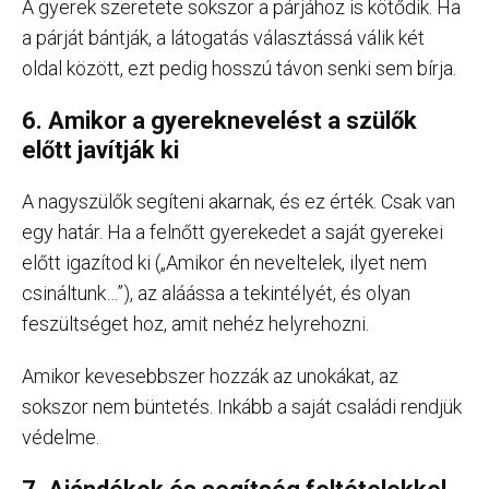
A gyerek szeretete sokszor a párjához is kötődik. Ha
a párját bántják, a látogatás választássá válik két
oldal között, ezt pedig hosszú távon senki sem bírja.
6. Amikor a gyereknevelést a szülők
előtt javítják ki
A nagyszülők segíteni akarnak, és ez érték. Csak van
egy határ. Ha a felnőtt gyerekedet a saját gyerekei
előtt igazítod ki („Amikor én neveltelek, ilyet nem
csináltunk…”), az aláássa a tekintélyét, és olyan
feszültséget hoz, amit nehéz helyrehozni.
Amikor kevesebbszer hozzák az unokákat, az
sokszor nem büntetés. Inkább a saját családi rendjük
védelme.