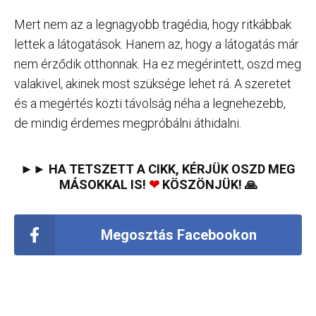
Mert nem az a legnagyobb tragédia, hogy ritkábbak
lettek a látogatások. Hanem az, hogy a látogatás már
nem érződik otthonnak. Ha ez megérintett, oszd meg
valakivel, akinek most szüksége lehet rá. A szeretet
és a megértés közti távolság néha a legnehezebb,
de mindig érdemes megpróbálni áthidalni.
►► HA TETSZETT A CIKK, KÉRJÜK OSZD MEG
MÁSOKKAL IS!
❤
KÖSZÖNJÜK! 🙏
Megosztás Facebookon