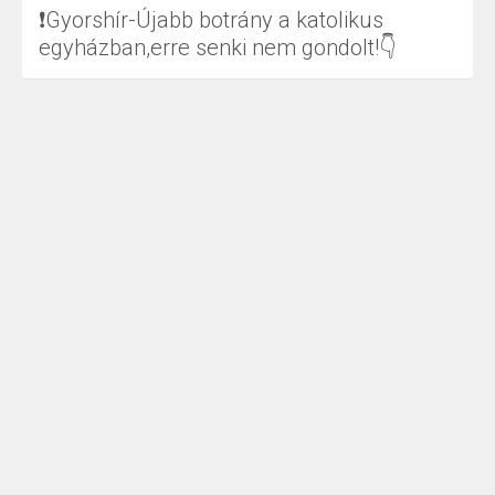
❗Gyorshír-Újabb botrány a katolikus
egyházban,erre senki nem gondolt!👇