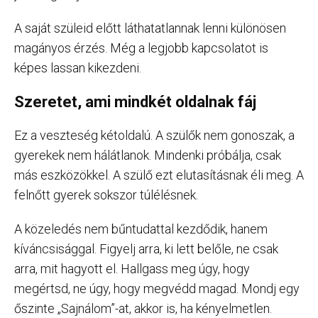
A saját szüleid előtt láthatatlannak lenni különösen
magányos érzés. Még a legjobb kapcsolatot is
képes lassan kikezdeni.
Szeretet, ami mindkét oldalnak fáj
Ez a veszteség kétoldalú. A szülők nem gonoszak, a
gyerekek nem hálátlanok. Mindenki próbálja, csak
más eszközökkel. A szülő ezt elutasításnak éli meg. A
felnőtt gyerek sokszor túlélésnek.
A közeledés nem bűntudattal kezdődik, hanem
kíváncsisággal. Figyelj arra, ki lett belőle, ne csak
arra, mit hagyott el. Hallgass meg úgy, hogy
megértsd, ne úgy, hogy megvédd magad. Mondj egy
őszinte „Sajnálom”-at, akkor is, ha kényelmetlen.