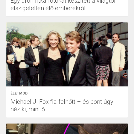
Egy drón ritka fotókat készített a világtól
elszigetelten élő emberekről
ÉLETMÓD
Michael J. Fox fia felnőtt – és pont úgy
néz ki, mint ő