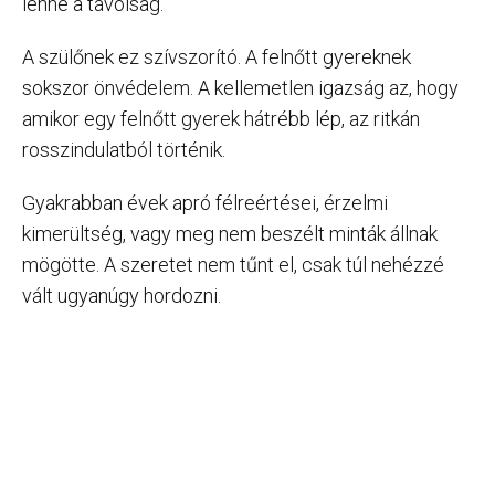
lenne a távolság.
A szülőnek ez szívszorító. A felnőtt gyereknek
sokszor önvédelem. A kellemetlen igazság az, hogy
amikor egy felnőtt gyerek hátrébb lép, az ritkán
rosszindulatból történik.
Gyakrabban évek apró félreértései, érzelmi
kimerültség, vagy meg nem beszélt minták állnak
mögötte. A szeretet nem tűnt el, csak túl nehézzé
vált ugyanúgy hordozni.