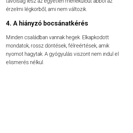
távolság lesz az egyetlen menekülőút abból az
érzelmi légkörből, ami nem változik.
4. A hiányzó bocsánatkérés
Minden családban vannak hegek. Elkapkodott
mondatok, rossz döntések, félreértések, amik
nyomot hagytak. A gyógyulás viszont nem indul el
elismerés nélkül.