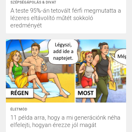
SZÉPSÉGÁPOLÁS & DIVAT
A teste 95%-án tetovált férfi megmutatta a
lézeres eltávolító műtét sokkoló
eredményét
ÉLETMÓD
11 példa arra, hogy a mi generációnk néha
elfelejti, hogyan érezze jól magát