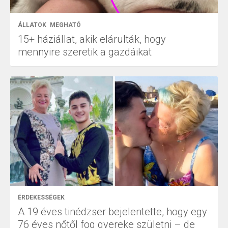
ÁLLATOK
MEGHATÓ
15+ háziállat, akik elárulták, hogy
mennyire szeretik a gazdáikat
ÉRDEKESSÉGEK
A 19 éves tinédzser bejelentette, hogy egy
76 éves nőtől fog gyereke születni – de