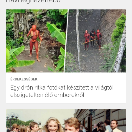
ÉRDEKESSÉGEK
Egy drón ritka fotókat készített a világtól
elszigetelten élő emberekről