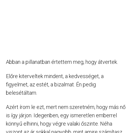
Abban a pillanatban értettem meg, hogy átvertek.
Előre kiterveltek mindent, a kedvességet, a
figyelmet, az estét, a bizalmat. Én pedig
belesétáltam.
Azért írom le ezt, mert nem szeretném, hogy más nő
is így járjon. Idegenben, egy ismeretlen emberrel
könnyű elhinni, hogy végre valaki őszinte. Néha
viszont az ár sokkal nagyobb, mint amire számítasz.