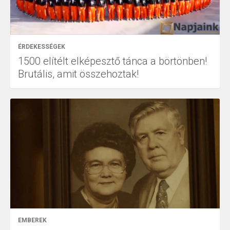
ÉRDEKESSÉGEK
1500 elítélt elképesztő tánca a börtönben!
Brutális, amit összehoztak!
EMBEREK