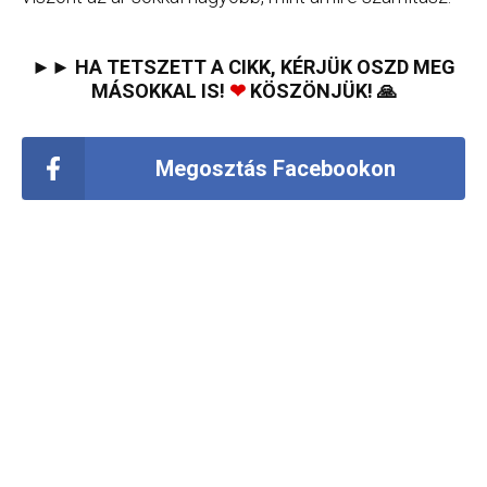
►► HA TETSZETT A CIKK, KÉRJÜK OSZD MEG
MÁSOKKAL IS!
❤
KÖSZÖNJÜK! 🙏
Megosztás Facebookon