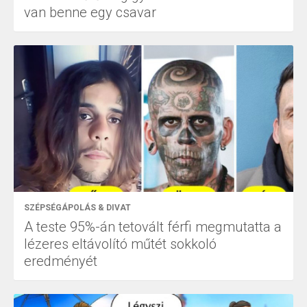
van benne egy csavar
SZÉPSÉGÁPOLÁS & DIVAT
A teste 95%-án tetovált férfi megmutatta a
lézeres eltávolító műtét sokkoló
eredményét