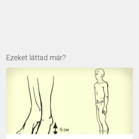
Ezeket láttad már?