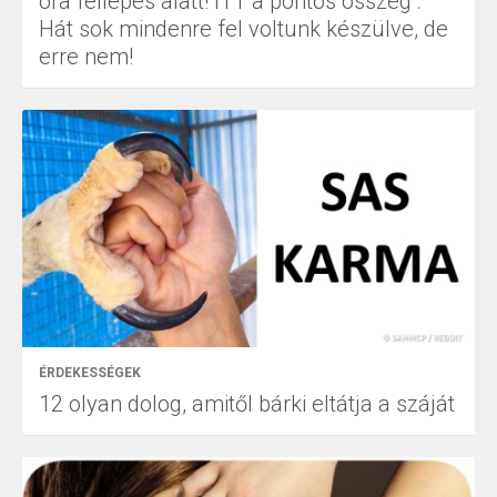
óra fellépés alatt! ITT a pontos összeg :
Hát sok mindenre fel voltunk készülve, de
erre nem!
ÉRDEKESSÉGEK
12 olyan dolog, amitől bárki eltátja a száját