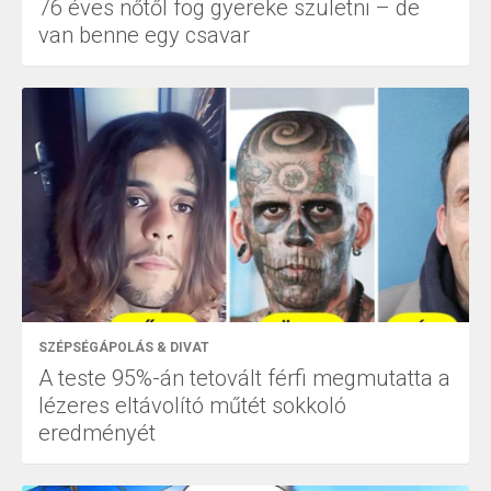
76 éves nőtől fog gyereke születni – de
van benne egy csavar
SZÉPSÉGÁPOLÁS & DIVAT
A teste 95%-án tetovált férfi megmutatta a
lézeres eltávolító műtét sokkoló
eredményét