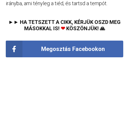
irányba, ami tényleg a tiéd, és tartsd a tempót.
►► HA TETSZETT A CIKK, KÉRJÜK OSZD MEG
MÁSOKKAL IS!
❤
KÖSZÖNJÜK! 🙏
Megosztás Facebookon