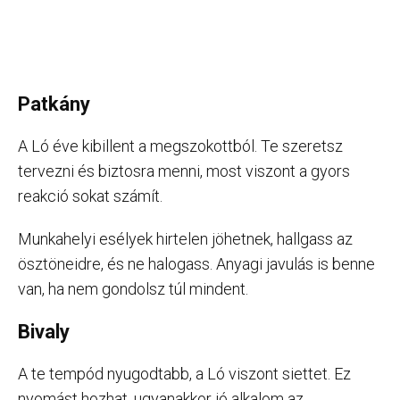
Patkány
A Ló éve kibillent a megszokottból. Te szeretsz
tervezni és biztosra menni, most viszont a gyors
reakció sokat számít.
Munkahelyi esélyek hirtelen jöhetnek, hallgass az
ösztöneidre, és ne halogass. Anyagi javulás is benne
van, ha nem gondolsz túl mindent.
Bivaly
A te tempód nyugodtabb, a Ló viszont siettet. Ez
nyomást hozhat, ugyanakkor jó alkalom az