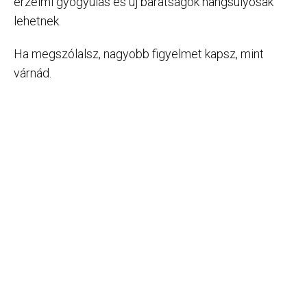
érzelmi gyógyulás és új barátságok hangsúlyosak
lehetnek.
Ha megszólalsz, nagyobb figyelmet kapsz, mint
várnád.