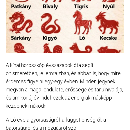
A kínai horoszkóp évszázadok óta segít
önismeretben, jellemrajzban, és abban is, hogy mire
érdemes figyelni egy-egy évben. Minden jegynek
megvan a maga lendülete, erőssége és tanulnivalója,
és amikor új év indul, ezek az energiák másképp
kezdenek működni.
A Ló éve a gyorsaságról, a függetlenségről, a
bátorságról és a mozgásról szól.