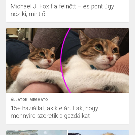
Michael J. Fox fia felnőtt – és pont úgy
néz ki, mint ő
ÁLLATOK
MEGHATÓ
15+ háziállat, akik elárulták, hogy
mennyire szeretik a gazdáikat