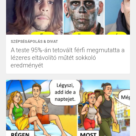
SZÉPSÉGÁPOLÁS & DIVAT
A teste 95%-án tetovált férfi megmutatta a
lézeres eltávolító műtét sokkoló
eredményét