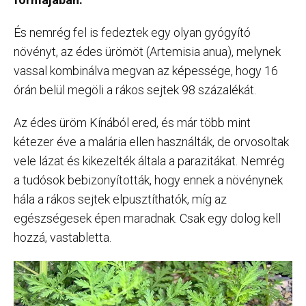
És nemrég fel is fedeztek egy olyan gyógyító
növényt, az édes ürömöt (Artemisia anua), melynek
vassal kombinálva megvan az képessége, hogy 16
órán belül megöli a rákos sejtek 98 százalékát.
Az édes üröm Kínából ered, és már több mint
kétezer éve a malária ellen használták, de orvosoltak
vele lázat és kikezelték általa a parazitákat. Nemrég
a tudósok bebizonyították, hogy ennek a növénynek
hála a rákos sejtek elpusztíthatók, míg az
egészségesek épen maradnak. Csak egy dolog kell
hozzá, vastabletta.