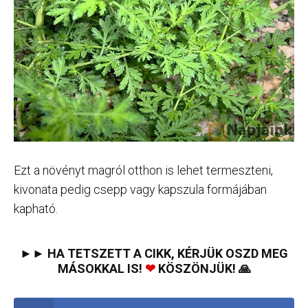
Ezt a növényt magról otthon is lehet termeszteni,
kivonata pedig csepp vagy kapszula formájában
kapható.
►► HA TETSZETT A CIKK, KÉRJÜK OSZD MEG
MÁSOKKAL IS!
❤
KÖSZÖNJÜK! 🙏