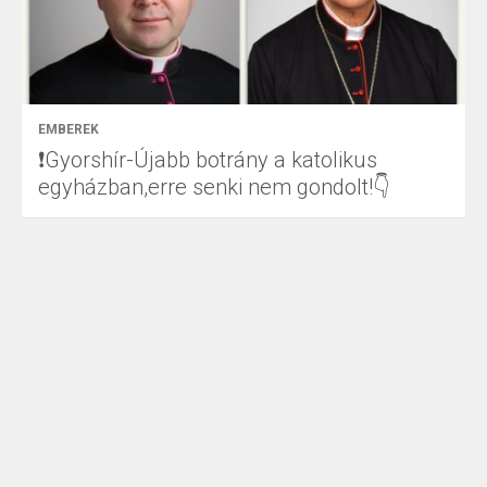
EMBEREK
❗Gyorshír-Újabb botrány a katolikus
egyházban,erre senki nem gondolt!👇