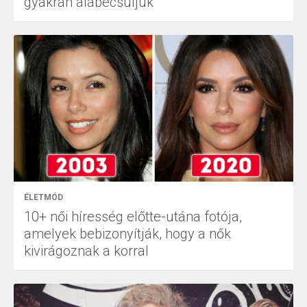
gyakran alábecsüljük
ÉLETMÓD
10+ női híresség előtte-utána fotója,
amelyek bebizonyítják, hogy a nők
kivirágoznak a korral