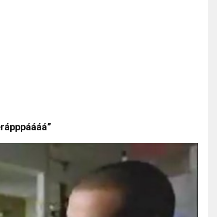
gerápppáááá”