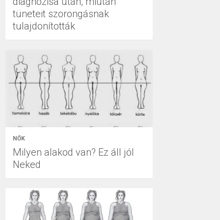
diagnózisa után, miután
tüneteit szorongásnak
tulajdonították
NŐK
Milyen alakod van? Ez áll jól
Neked