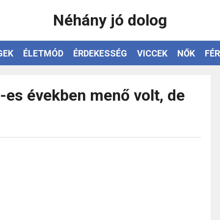
Néhány jó dolog
GEK
ÉLETMÓD
ÉRDEKESSÉG
VICCEK
NŐK
FÉR
-es években menő volt, de