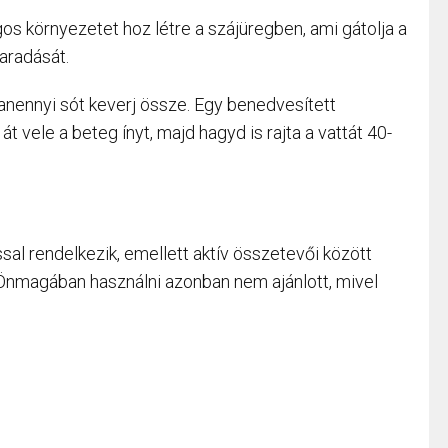
os környezetet hoz létre a szájüregben, ami gátolja a
aradását.
anennyi sót keverj össze. Egy benedvesített
t vele a beteg ínyt, majd hagyd is rajta a vattát 40-
sal rendelkezik, emellett aktív összetevői között
ó. Önmagában használni azonban nem ajánlott, mivel