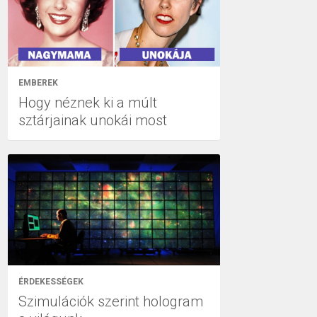
EMBEREK
Hogy néznek ki a múlt
sztárjainak unokái most
ÉRDEKESSÉGEK
Szimulációk szerint hologram