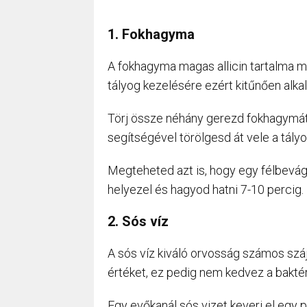
1. Fokhagyma
A fokhagyma magas allicin tartalma mi
tályog kezelésére ezért kitűnően alka
Törj össze néhány gerezd fokhagymát
segítségével törölgesd át vele a tály
Megteheted azt is, hogy egy félbevág
helyezel és hagyod hatni 7-10 percig.
2. Sós víz
A sós víz kiváló orvosság számos szá
értéket, ez pedig nem kedvez a bakté
Egy evőkanál sós vizet keverj el egy