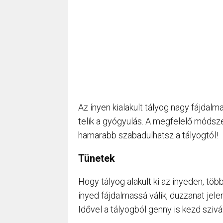
Az ínyen kialakult tályog nagy fájdalma
telik a gyógyulás. A megfelelő módsze
hamarabb szabadulhatsz a tályogtól!
Tünetek
Hogy tályog alakult ki az ínyeden, töb
ínyed fájdalmassá válik, duzzanat jelen
Idővel a tályogból genny is kezd szivá