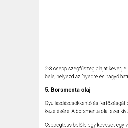
2-3 csepp szegfűszeg olajat keverj el
bele, helyezd az ínyedre és hagyd hatni
5. Borsmenta olaj
Gyullasdáscsökkentő és fertőzésgátló 
kezelésére. A borsmenta olaj ezenkívül
Csepegtess belőle egy keveset egy v