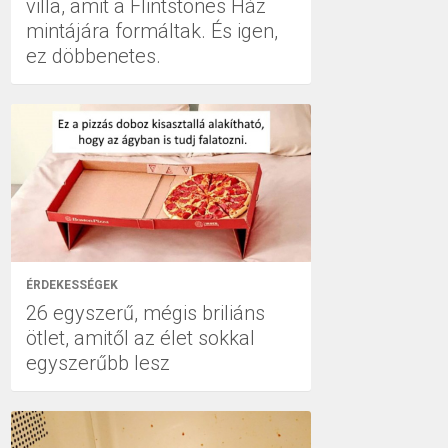
villa, amit a Flintstones Ház
mintájára formáltak. És igen,
ez döbbenetes.
ÉRDEKESSÉGEK
26 egyszerű, mégis briliáns
ötlet, amitől az élet sokkal
egyszerűbb lesz