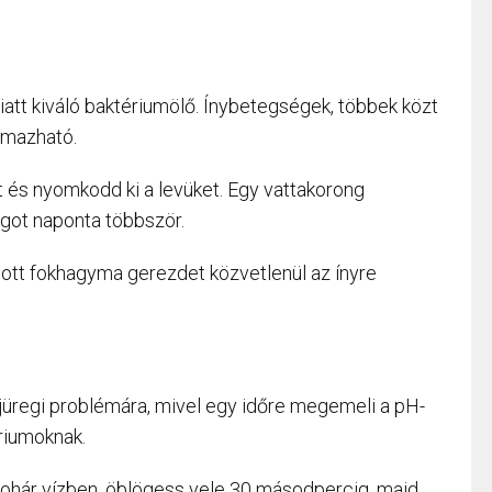
att kiváló baktériumölő. Ínybetegségek, többek közt
lmazható.
 és nyomkodd ki a levüket. Egy vattakorong
ogot naponta többször.
ott fokhagyma gerezdet közvetlenül az ínyre
jüregi problémára, mivel egy időre megemeli a pH-
riumoknak.
 pohár vízben, öblögess vele 30 másodpercig, majd