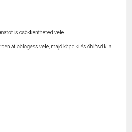
anatot is csökkentheted vele.
cen át öblögess vele, majd köpd ki és öblítsd ki a