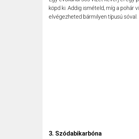
köpd ki. Addig ismételd, míg a pohár v
elvégezheted bármilyen típusú sóval.
3. Szódabikarbóna