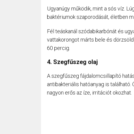
Ugyanúgy működik, mint a sós víz. Lúg
baktériumok szaporodását, életben m
Fél teáskanál szódabikarbónát és ugy
vattakorongot márts bele és dörzsöld á
60 percig.
4. Szegfűszeg olaj
A szegfűszeg fájdalomcsillapító hatás
antibakteriális hatóanyag is találhat
nagyon erős az íze, irritációt okozhat.