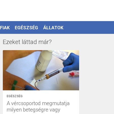
FIAK
EGÉSZSÉG
ÁLLATOK
Ezeket láttad már?
EGÉSZSÉG
A vércsoportod megmutatja
milyen betegségre vagy