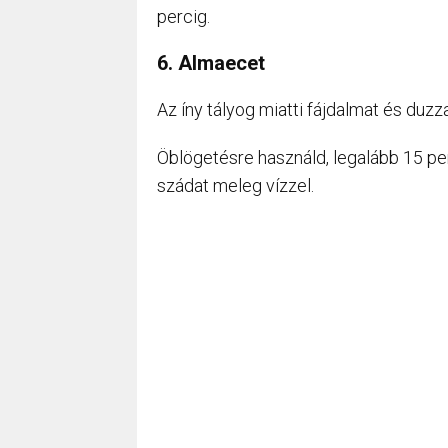
percig.
6. Almaecet
Az íny tályog miatti fájdalmat és duzz
Öblögetésre használd, legalább 15 per
szádat meleg vízzel.