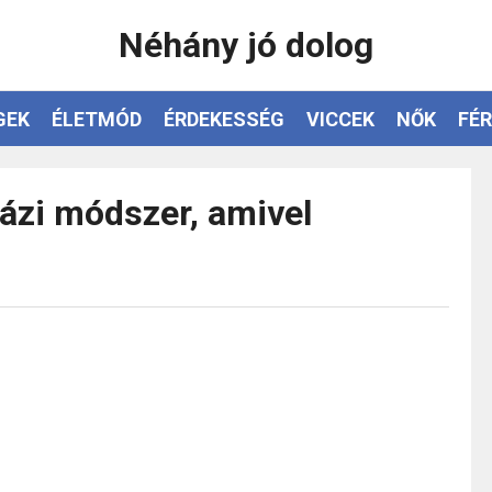
Néhány jó dolog
GEK
ÉLETMÓD
ÉRDEKESSÉG
VICCEK
NŐK
FÉR
házi módszer, amivel