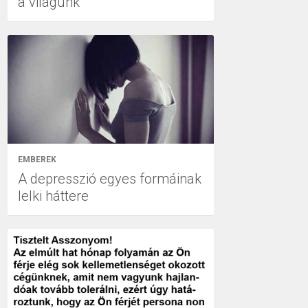
a világunk
EMBEREK
A depresszió egyes formáinak
lelki háttere