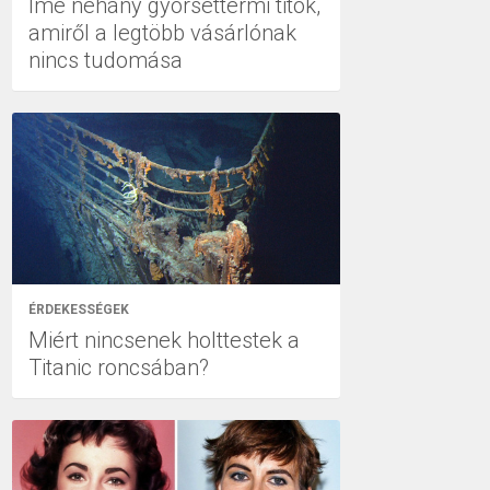
Íme néhány gyorséttermi titok,
amiről a legtöbb vásárlónak
nincs tudomása
ÉRDEKESSÉGEK
Miért nincsenek holttestek a
Titanic roncsában?