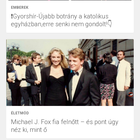
EMBEREK
❗Gyorshír-Újabb botrány a katolikus
egyházban,erre senki nem gondolt!👇
ÉLETMÓD
Michael J. Fox fia felnőtt – és pont úgy
néz ki, mint ő