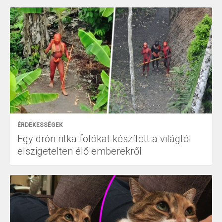
ÉRDEKESSÉGEK
Egy drón ritka fotókat készített a világtól
elszigetelten élő emberekről