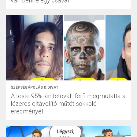
van benne egy csavar
SZÉPSÉGÁPOLÁS & DIVAT
A teste 95%-án tetovált férfi megmutatta a
lézeres eltávolító műtét sokkoló
eredményét