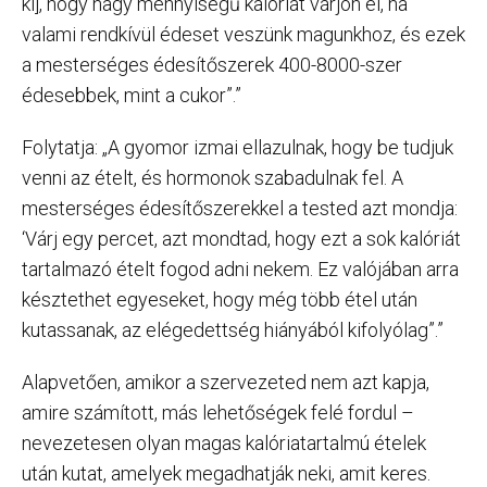
ki], hogy nagy mennyiségű kalóriát várjon el, ha
valami rendkívül édeset veszünk magunkhoz, és ezek
a mesterséges édesítőszerek 400-8000-szer
édesebbek, mint a cukor”.”
Folytatja: „A gyomor izmai ellazulnak, hogy be tudjuk
venni az ételt, és hormonok szabadulnak fel. A
mesterséges édesítőszerekkel a tested azt mondja:
‘Várj egy percet, azt mondtad, hogy ezt a sok kalóriát
tartalmazó ételt fogod adni nekem. Ez valójában arra
késztethet egyeseket, hogy még több étel után
kutassanak, az elégedettség hiányából kifolyólag”.”
Alapvetően, amikor a szervezeted nem azt kapja,
amire számított, más lehetőségek felé fordul –
nevezetesen olyan magas kalóriatartalmú ételek
után kutat, amelyek megadhatják neki, amit keres.