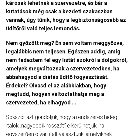
károsak lehetnek a szervezetre, és bár a
kutatások még csak a kezdeti szakaszban
vannak, úgy tűnik, hogy a legbiztonságosabb az
üdítőről való teljes lemondás.
Nem győzött meg? Én sem voltam meggyőzve,
legalábbis nem teljesen. Egészen addig, amíg
nem fedeztem fel egy listát azokról a dolgokról,
amelyek megváltoznak a szervezetedben, ha
abbahagyod a diétás üdítő fogyasztását.
Érdekel? Olvasd el az alábbiakban, hogy
megtudd, hogyan változtathatja meg a
szervezeted, ha elhagyod …
Sokszor azt gondoljuk, hogy a rendszeres hideg
italok „nagyobbik rosszát” elkerülhetjük, ha
egyszerűen olyan italt választunk, amelyiknek