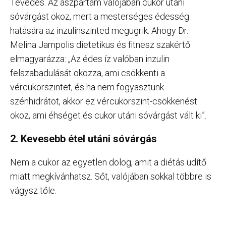
Tévedés. Az aszpartám valójában cukor utáni
sóvárgást okoz, mert a mesterséges édesség
hatására az inzulinszinted megugrik. Ahogy Dr.
Melina Jampolis dietetikus és fitnesz szakértő
elmagyarázza: „Az édes íz valóban inzulin
felszabadulását okozza, ami csökkenti a
vércukorszintet, és ha nem fogyasztunk
szénhidrátot, akkor ez vércukorszint-csökkenést
okoz, ami éhséget és cukor utáni sóvárgást vált ki”.
2. Kevesebb étel utáni sóvárgás
Nem a cukor az egyetlen dolog, amit a diétás üdítő
miatt megkívánhatsz. Sőt, valójában sokkal többre is
vágysz tőle.