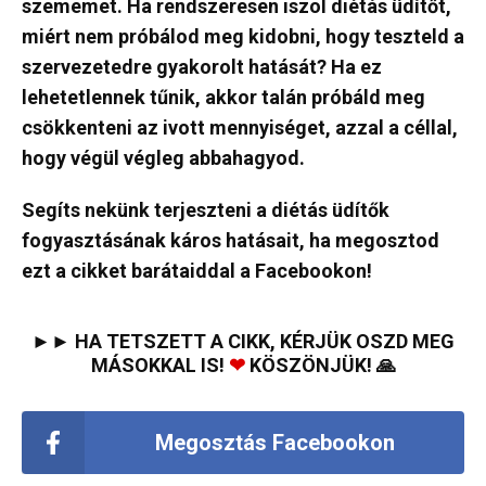
szememet. Ha rendszeresen iszol diétás üdítőt,
miért nem próbálod meg kidobni, hogy teszteld a
szervezetedre gyakorolt hatását? Ha ez
lehetetlennek tűnik, akkor talán próbáld meg
csökkenteni az ivott mennyiséget, azzal a céllal,
hogy végül végleg abbahagyod.
Segíts nekünk terjeszteni a diétás üdítők
fogyasztásának káros hatásait, ha megosztod
ezt a cikket barátaiddal a Facebookon!
►► HA TETSZETT A CIKK, KÉRJÜK OSZD MEG
MÁSOKKAL IS!
❤
KÖSZÖNJÜK! 🙏
Megosztás Facebookon