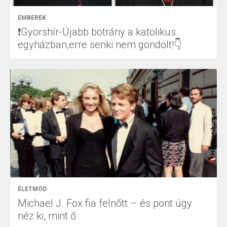
EMBEREK
❗Gyorshír-Újabb botrány a katolikus
egyházban,erre senki nem gondolt!👇
ÉLETMÓD
Michael J. Fox fia felnőtt – és pont úgy
néz ki, mint ő