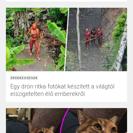
ÉRDEKESSÉGEK
Egy drón ritka fotókat készített a világtól
elszigetelten élő emberekről