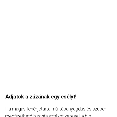
Adjatok a zúzának egy esélyt!
Ha magas fehérjetartalmú, tápanyagdús és szuper
megfizethető húsválasztékot keresel, a bio