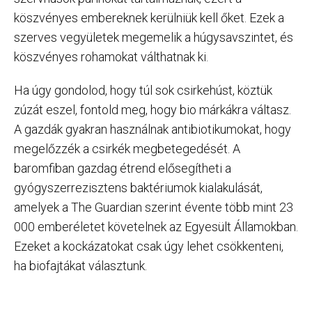
köszvényes embereknek kerülniük kell őket. Ezek a
szerves vegyületek megemelik a húgysavszintet, és
köszvényes rohamokat válthatnak ki.
Ha úgy gondolod, hogy túl sok csirkehúst, köztük
zúzát eszel, fontold meg, hogy bio márkákra váltasz.
A gazdák gyakran használnak antibiotikumokat, hogy
megelőzzék a csirkék megbetegedését. A
baromfiban gazdag étrend elősegítheti a
gyógyszerrezisztens baktériumok kialakulását,
amelyek a The Guardian szerint évente több mint 23
000 emberéletet követelnek az Egyesült Államokban.
Ezeket a kockázatokat csak úgy lehet csökkenteni,
ha biofajtákat választunk.