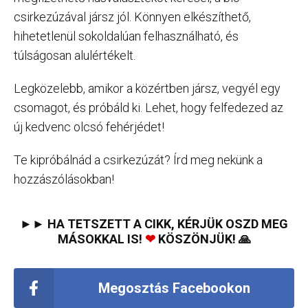
csirkezúzával jársz jól. Könnyen elkészíthető,
hihetetlenül sokoldalúan felhasználható, és
túlságosan alulértékelt.
Legközelebb, amikor a közértben jársz, vegyél egy
csomagot, és próbáld ki. Lehet, hogy felfedezed az
új kedvenc olcsó fehérjédet!
Te kipróbálnád a csirkezúzát? Írd meg nekünk a
hozzászólásokban!
►► HA TETSZETT A CIKK, KÉRJÜK OSZD MEG
MÁSOKKAL IS!
❤
KÖSZÖNJÜK! 🙏
Megosztás Facebookon