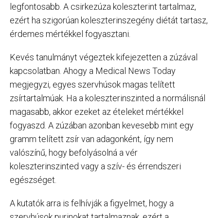
legfontosabb. A csirkezúza koleszterint tartalmaz,
ezért ha szigorúan koleszterinszegény diétát tartasz,
érdemes mértékkel fogyasztani.
Kevés tanulmányt végeztek kifejezetten a zúzával
kapcsolatban. Ahogy a Medical News Today
megjegyzi, egyes szervhúsok magas telített
zsírtartalmúak. Ha a koleszterinszinted a normálisnál
magasabb, akkor ezeket az ételeket mértékkel
fogyaszd. A zúzában azonban kevesebb mint egy
gramm telített zsír van adagonként, így nem
valószínű, hogy befolyásolná a vér
koleszterinszinted vagy a szív- és érrendszeri
egészséget.
A kutatók arra is felhívják a figyelmet, hogy a
szervhúsok purinokat tartalmaznak, ezért a