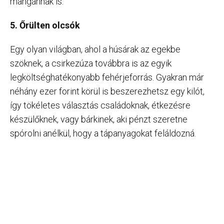
mangánnak is.
5. Őrülten olcsók
Egy olyan világban, ahol a húsárak az egekbe
szöknek, a csirkezúza továbbra is az egyik
legköltséghatékonyabb fehérjeforrás. Gyakran már
néhány ezer forint körül is beszerezhetsz egy kilót,
így tökéletes választás családoknak, étkezésre
készülőknek, vagy bárkinek, aki pénzt szeretne
spórolni anélkül, hogy a tápanyagokat feláldozná.