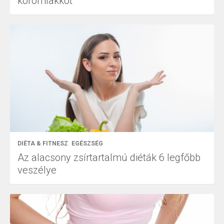
körömlakkot
DIÉTA & FITNESZ
EGÉSZSÉG
Az alacsony zsírtartalmú diéták 6 legfőbb
veszélye