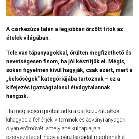
A csirkezúza talán a legjobban őrzött titok az
ételek világában.
Tele van tápanyagokkal, őrülten megfizethető és
nevetségesen finom, ha jól készítjük el. Mégis,
sokan figyelmen kívül hagyják, csak azért, mert a
„belsőségek” kategóriájába tartoznak – ez a
kifejezés igazságtalanul étvágytalannak
hangzik.
Ha még sosem próbáltad ki a csirkezúzát, akkor
kihagyod a fehérjék, vitaminok és ásványi anyagok
olyan erőművét, amely anélkül táplálja a
szervezetedet, hogy a pénztárcádat megterhelné.