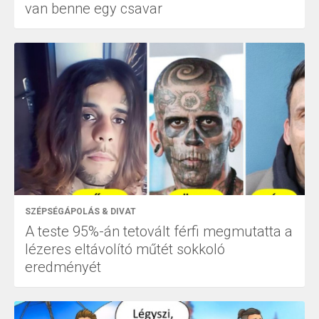
van benne egy csavar
SZÉPSÉGÁPOLÁS & DIVAT
A teste 95%-án tetovált férfi megmutatta a
lézeres eltávolító műtét sokkoló
eredményét