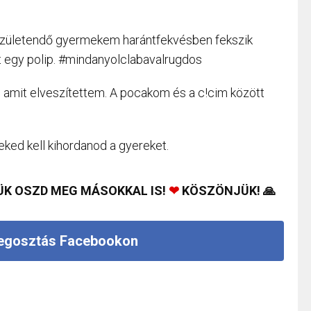
születendő gyermekem harántfekvésben fekszik
 egy polip. #mindanyolclabavalrugdos
, amit elveszítettem. A pocakom és a c!cim között
ked kell kihordanod a gyereket.
ÜK OSZD MEG MÁSOKKAL IS!
❤
KÖSZÖNJÜK! 🙏
gosztás Facebookon