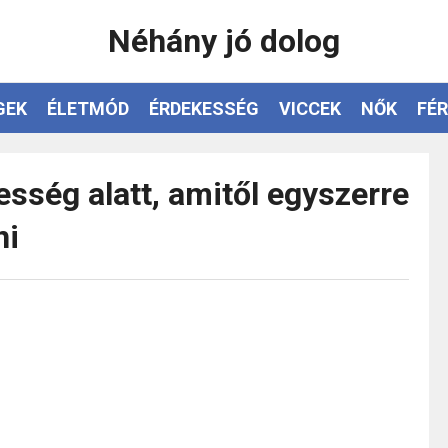
Néhány jó dolog
GEK
ÉLETMÓD
ÉRDEKESSÉG
VICCEK
NŐK
FÉR
esség alatt, amitől egyszerre
ni