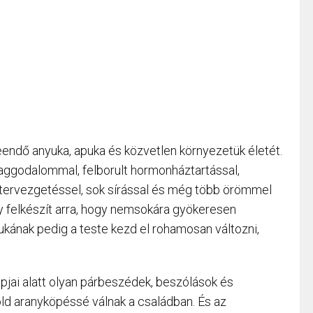
leendő anyuka, apuka és közvetlen környezetük életét.
aggodalommal, felborult hormonháztartással,
tervezgetéssel, sok sírással és még több örömmel
ely felkészít arra, hogy nemsokára gyökeresen
ukának pedig a teste kezd el rohamosan változni,
jai alatt olyan párbeszédek, beszólások és
ld aranyköpéssé válnak a családban. És az