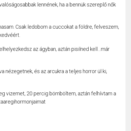
l valóságosabbak lennének, ha a bennük szereplő nők
hasam. Csak ledobom a cuccokat a földre, felveszem,
kedvéért.
elhelyezkedsz az ágyban, aztán pisilned kell…már
a nézegetnek, és az arcukra a teljes horror ül ki,
deg vizemet, 20 percig bömböltem, aztán felhívtam a
zaaregihormonjaimat