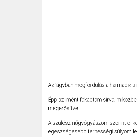
Az ‘ágyban megfordulás a harmadik tri
Épp az imént fakadtam sírva, miközbe
megerősítve.
A szülész-nőgyógyászom szerint el ké
egészségesebb terhességi súlyom legye