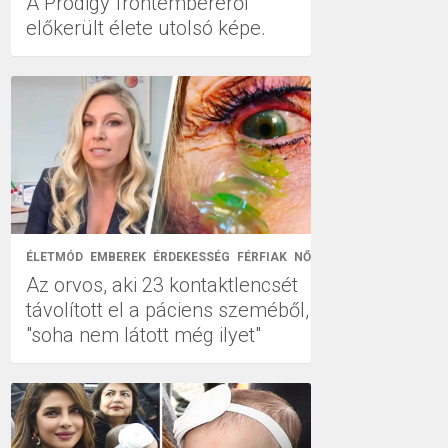
A Prodigy frontemberéről
előkerült élete utolsó képe.
ÉLETMÓD
EMBEREK
ÉRDEKESSÉG
FÉRFIAK
NŐK
Az orvos, aki 23 kontaktlencsét
távolított el a páciens szeméből,
"soha nem látott még ilyet"