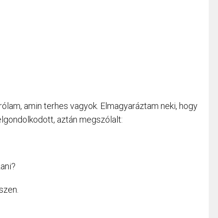
rólam, amin terhes vagyok. Elmagyaráztam neki, hogy
elgondolkodott, aztán megszólalt:
zani?
szen.