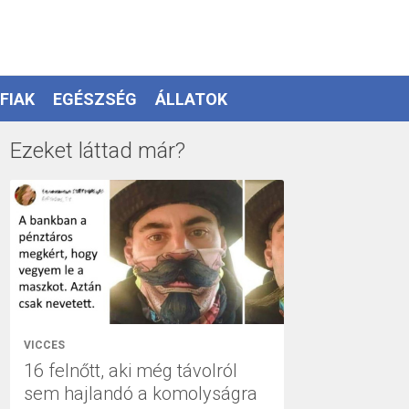
FIAK
EGÉSZSÉG
ÁLLATOK
Ezeket láttad már?
VICCES
16 felnőtt, aki még távolról
sem hajlandó a komolyságra