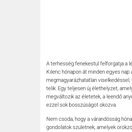
A terhesség fenekestül felforgatja a 
Kilenc hónapon át minden egyes nap 
megmagyarázhatatlan viselkedéssel, 
telik. Egy teljesen új élethelyzet, am
megváltozik az életetek, a leendő any
ezzel sok bosszúságot okozva.
Nem csoda, hogy a várandósság hónap
gondolatok születnek, amelyek örökzö