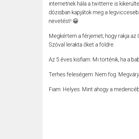
internetnek hála a twitterre is kikerü
dózisban kapjátok meg a legviccesebb
nevetést! 😀
Megkértem a férjemet, hogy rakja az O
Szóval lerakta őket a földre.
Az 5 éves kisfiam: Mi történik, ha a bab
Terhes feleségem: Nem fog. Megvárja
Fiam: Helyes. Mint ahogy a medencébe