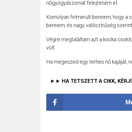
nőgyógyászomat felejteném el.
Komolyan felmerült bennem, hogy a 
bennem, és nagy valószínűség szerint
Végre megtaláltam azt a kocka csokit
volt.
Ha megeszed egy terhes nő kajáját, ne
►► HA TETSZETT A CIKK, KÉRJ
Me