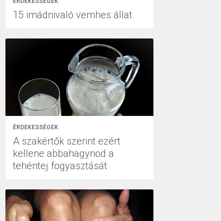
ÉRDEKESSÉGEK
15 imádnivaló vemhes állat
ÉRDEKESSÉGEK
A szakértők szerint ezért
kellene abbahagynod a
tehéntej fogyasztását