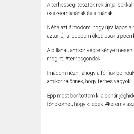
A terhességi tesztek reklámjai sokka
összeomlanának és sírnának.
Néha azt álmodom, hogy újra lapos a 
aztán újra ledobom őket, csak a poén 
A pillanat, amikor végre kényelmesen 
megint. #terhesgondok
Imádom nézni, ahogy a férfiak beindulv
amikor rájönnek, hogy terhes vagyok.
Épp most borítottam ki a pohár jéghi
főnökömet, hogy kilépek. #keremviss