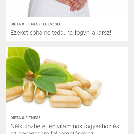
DIÉTA & FITNESZ
EGÉSZSÉG
Ezeket soha ne tedd, ha fogyni akarsz!
DIÉTA & FITNESZ
Nélkülözhetetlen vitaminok fogyáshoz és
az anyagcsere felpörgetéséhez