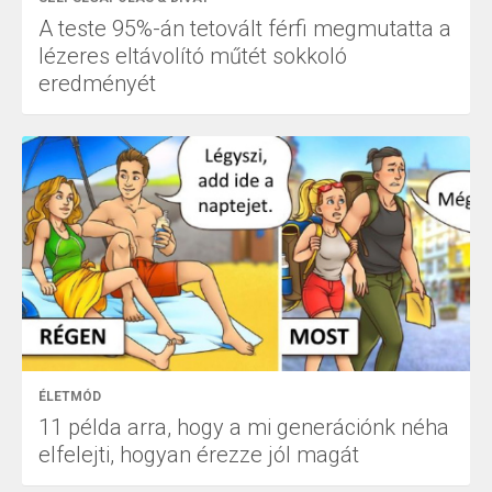
A teste 95%-án tetovált férfi megmutatta a
lézeres eltávolító műtét sokkoló
eredményét
ÉLETMÓD
11 példa arra, hogy a mi generációnk néha
elfelejti, hogyan érezze jól magát