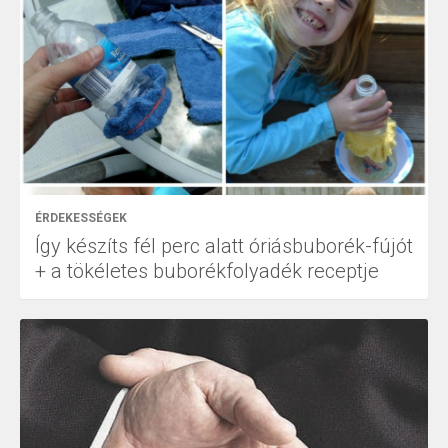
ÉRDEKESSÉGEK
Így készíts fél perc alatt óriásbuborék-fújót
+ a tökéletes buborékfolyadék receptje