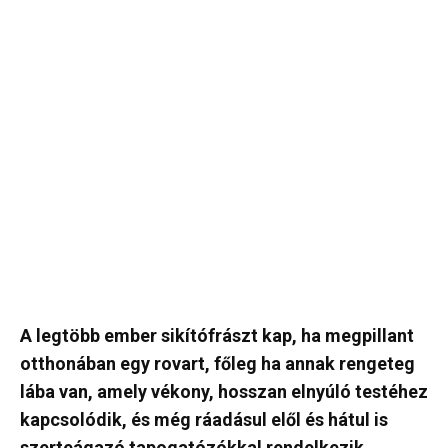
A legtöbb ember sikítófrászt kap, ha megpillant
otthonában egy rovart, főleg ha annak rengeteg
lába van, amely vékony, hosszan elnyúló testéhez
kapcsolódik, és még ráadásul elől és hátul is
szerteágazó tapogatózókkal rendelkezik.