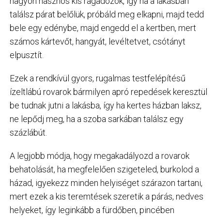
nagyon hasznos kis ragadozók, így ha a lakásban
találsz párat belőlük, próbáld meg elkapni, majd tedd
bele egy edénybe, majd engedd el a kertben, mert
számos kártevőt, hangyát, levéltetvet, csótányt
elpusztít.
Ezek a rendkívül gyors, rugalmas testfelépítésű
ízeltlábú rovarok bármilyen apró repedések keresztül
be tudnak jutni a lakásba, így ha kertes házban laksz,
ne lepődj meg, ha a szoba sarkában találsz egy
százlábút.
A legjobb módja, hogy megakadályozd a rovarok
behatolását, ha megfelelően szigeteled, burkolod a
házad, igyekezz minden helyiséget szárazon tartani,
mert ezek a kis teremtések szeretik a párás, nedves
helyeket, így leginkább a fürdőben, pincében