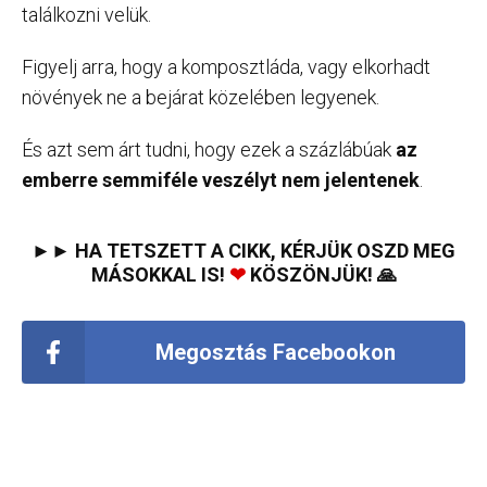
találkozni velük.
Figyelj arra, hogy a komposztláda, vagy elkorhadt
növények ne a bejárat közelében legyenek.
És azt sem árt tudni, hogy ezek a százlábúak
az
emberre semmiféle veszélyt nem jelentenek
.
►► HA TETSZETT A CIKK, KÉRJÜK OSZD MEG
MÁSOKKAL IS!
❤
KÖSZÖNJÜK! 🙏
Megosztás Facebookon