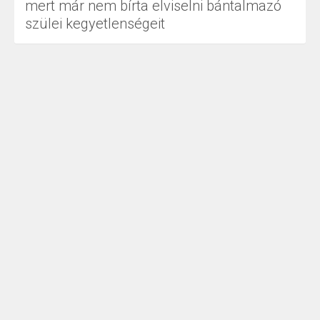
mert már nem bírta elviselni bántalmazó
szülei kegyetlenségeit