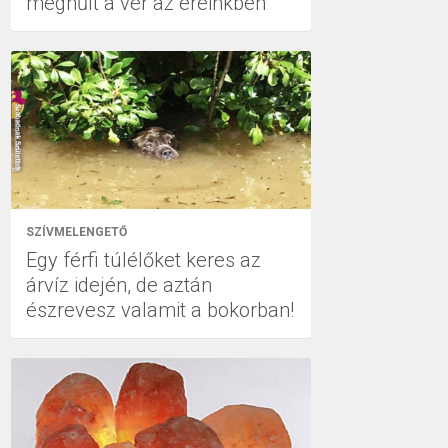
meghűlt a vér az ereinkben
SZÍVMELENGETŐ
Egy férfi túlélőket keres az
árvíz idején, de aztán
észrevesz valamit a bokorban!