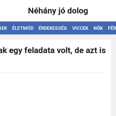
Néhány jó dolog
GEK
ÉLETMÓD
ÉRDEKESSÉG
VICCEK
NŐK
FÉR
k egy feladata volt, de azt is