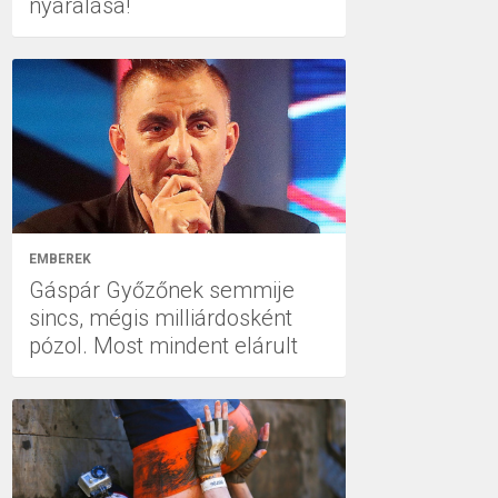
nyaralása!
EMBEREK
Gáspár Győzőnek semmije
sincs, mégis milliárdosként
pózol. Most mindent elárult