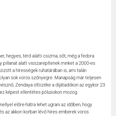
, hegyes, térd alatti csizma, sőt, még a fedora
y pillanat alatt visszarepítenek minket a 2000-es
özött a hírességek ruhatárában is, ami talán
olyan sok vörös szőnyegre. Manapság már teljesen
ínésznő, Zendaya öltözéke a díjátadókon az egykor 23
hez képest ellentétes pólusokon mozog.
llyel előre-hátra lehet ugrani az időben, hogy
és az akkori korban lévő híres emberek vörös