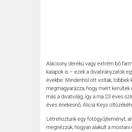
Alacsony derekú vagy extrém bő farmer
kalapok is – ezek a divatirányzatok eg
évekbe. Mindenhol ott voltak, többek k
megmagyarázza, hogy miért kerültek 
más a divatvilág, így a ma 23 éves sz
éves énekesnő, Alicia Keys öltözéké
Létrehoztunk egy fotógyűjteményt, ame
megnézzük, hogyan alakult a mostani 