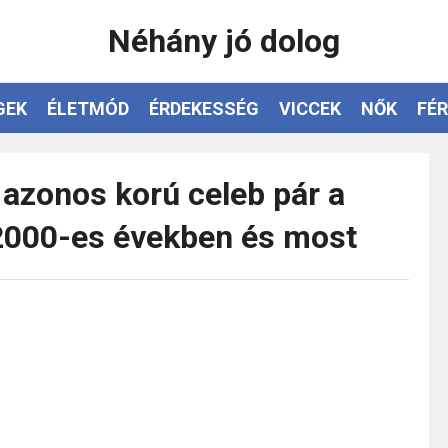
Néhány jó dolog
GEK
ÉLETMÓD
ÉRDEKESSÉG
VICCEK
NŐK
FÉR
 azonos korú celeb pár a
2000-es években és most