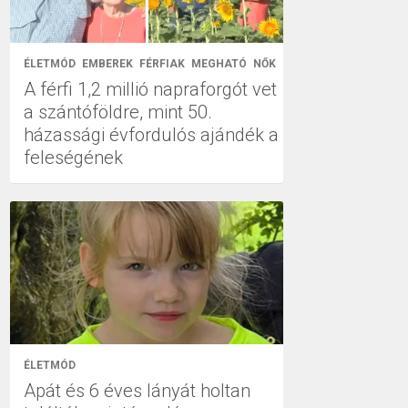
ÉLETMÓD
EMBEREK
FÉRFIAK
MEGHATÓ
NŐK
A férfi 1,2 millió napraforgót vet
a szántóföldre, mint 50.
házassági évfordulós ajándék a
feleségének
ÉLETMÓD
Apát és 6 éves lányát holtan