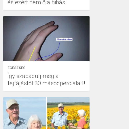
és ezért nem ő a hibás
EGÉSZSÉG
Így szabadulj meg a
fejfájástól 30 másodperc alatt!