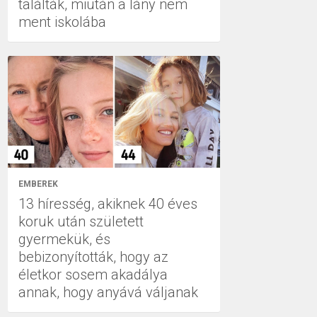
találták, miután a lány nem
ment iskolába
EMBEREK
13 híresség, akiknek 40 éves
koruk után született
gyermekük, és
bebizonyították, hogy az
életkor sosem akadálya
annak, hogy anyává váljanak