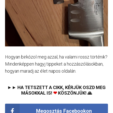
Hogyan birkózol meg azzal, ha valami rossz történik?
Mindenképpen hagyj tippeket a hozzászólásokban,
hogyan maradj az élet napos oldalán.
►► HA TETSZETT A CIKK, KÉRJÜK OSZD MEG
MÁSOKKAL IS!
❤
KÖSZÖNJÜK! 🙏
Megosztás Facebookon