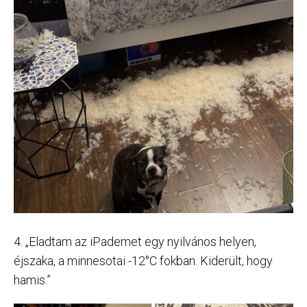
4. „Eladtam az iPademet egy nyilvános helyen,
éjszaka, a minnesotai -12°C fokban. Kiderült, hogy
hamis.”