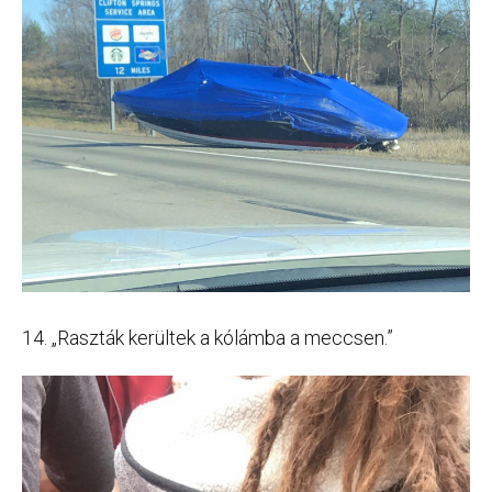
14. „Raszták kerültek a kólámba a meccsen.”