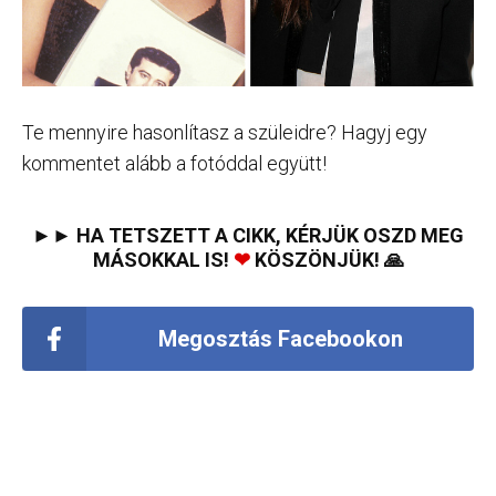
Te mennyire hasonlítasz a szüleidre? Hagyj egy
kommentet alább a fotóddal együtt!
►► HA TETSZETT A CIKK, KÉRJÜK OSZD MEG
MÁSOKKAL IS!
❤
KÖSZÖNJÜK! 🙏
Megosztás Facebookon