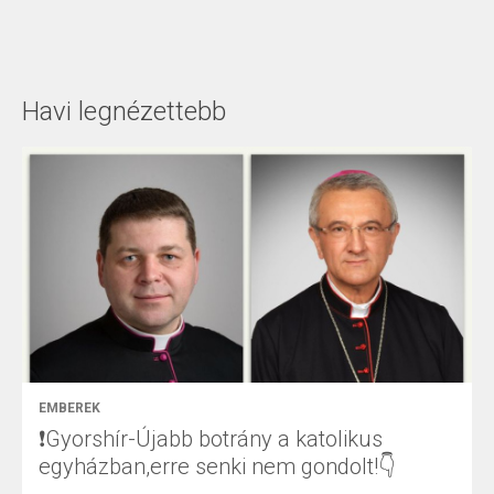
Havi legnézettebb
EMBEREK
❗Gyorshír-Újabb botrány a katolikus
egyházban,erre senki nem gondolt!👇