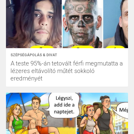
SZÉPSÉGÁPOLÁS & DIVAT
A teste 95%-án tetovált férfi megmutatta a
lézeres eltávolító műtét sokkoló
eredményét