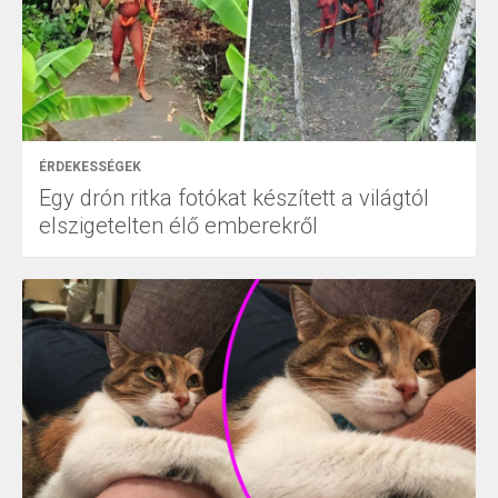
ÉRDEKESSÉGEK
Egy drón ritka fotókat készített a világtól
elszigetelten élő emberekről