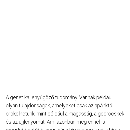
A genetika lenyűgöző tudomány. Vannak például
olyan tulajdonságok, amelyeket csak az apánktól
örökölhetünk, mint például a magasság, a gödröcskék
és az ujjlenyomat. Ami azonban még ennél is
megdöbbentőbb, hogy hány híres gyerek válik híres