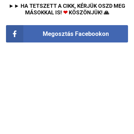
►► HA TETSZETT A CIKK, KÉRJÜK OSZD MEG
MÁSOKKAL IS!
❤
KÖSZÖNJÜK! 🙏
Megosztás Facebookon