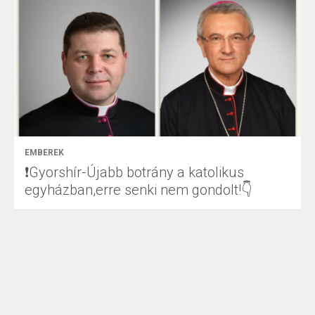
EMBEREK
❗Gyorshír-Újabb botrány a katolikus
egyházban,erre senki nem gondolt!👇