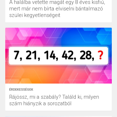
A halálba vetette magát egy 8 éves kisfiú,
mert már nem bírta elviselni bántalmazó
szülei kegyetlenségeit
ÉRDEKESSÉGEK
Rájössz, mi a szabály? Találd ki, milyen
szám hiányzik a sorozatból