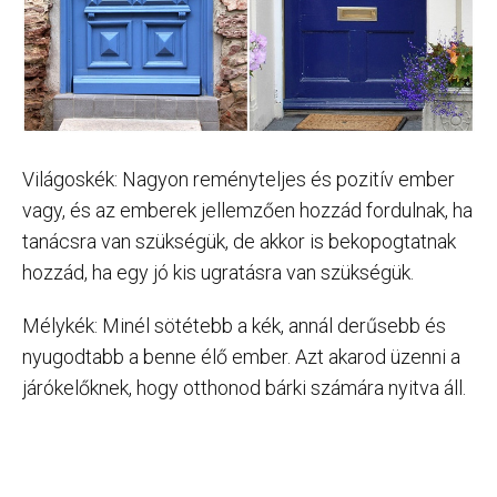
Világoskék: Nagyon reményteljes és pozitív ember
vagy, és az emberek jellemzően hozzád fordulnak, ha
tanácsra van szükségük, de akkor is bekopogtatnak
hozzád, ha egy jó kis ugratásra van szükségük.
Mélykék: Minél sötétebb a kék, annál derűsebb és
nyugodtabb a benne élő ember. Azt akarod üzenni a
járókelőknek, hogy otthonod bárki számára nyitva áll.