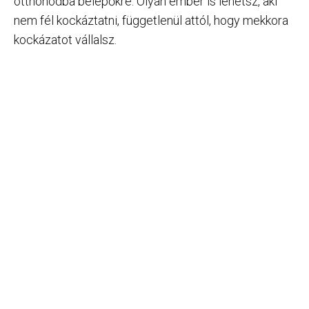
otthonodba belépőkre. Olyan ember is lehetsz, aki
nem fél kockáztatni, függetlenül attól, hogy mekkora
kockázatot vállalsz.