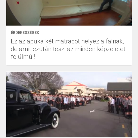
ÉRDEKESSÉGEK
Ez az apuka két matracot helyez a falnak,
de amit ezután tesz, az minden képzeletet
felülmúl!