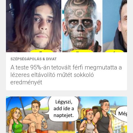
SZÉPSÉGÁPOLÁS & DIVAT
A teste 95%-án tetovált férfi megmutatta a
lézeres eltávolító műtét sokkoló
eredményét