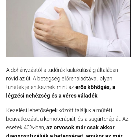
A dohányzástól a tüdőrák kialakulásáig általában
rövid az út. A betegség előrehaladtával, olyan
tünetek jelentkeznek, mint az
erős köhögés, a
légzési nehézség és a véres váladék
.
Kezelési lehetőségek között találjuk a műtéti
beavatkozást, a kemoterápiát, és a sugárterápiát. Az
esetek 40%-ban,
az orvosok már csak akkor
diagnosztizálják a betegséget, amikor az már