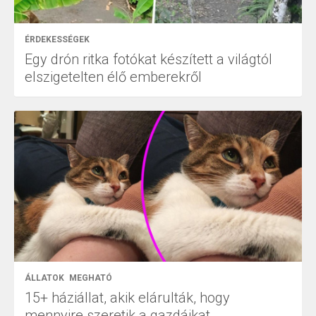
ÉRDEKESSÉGEK
Egy drón ritka fotókat készített a világtól
elszigetelten élő emberekről
ÁLLATOK
MEGHATÓ
15+ háziállat, akik elárulták, hogy
mennyire szeretik a gazdáikat