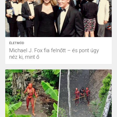
ÉLETMÓD
Michael J. Fox fia felnőtt – és pont úgy
néz ki, mint ő