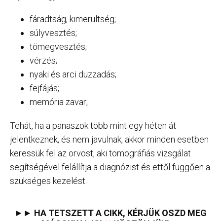
fáradtság, kimerültség;
súlyvesztés;
tömegvesztés;
vérzés;
nyaki és arci duzzadás;
fejfájás;
memória zavar;
Tehát, ha a panaszok több mint egy héten át
jelentkeznek, és nem javulnak, akkor minden esetben
keressük fel az orvost, aki tomográfiás vizsgálat
segítségével felállítja a diagnózist és ettől függően a
szükséges kezelést.
►► HA TETSZETT A CIKK, KÉRJÜK OSZD MEG