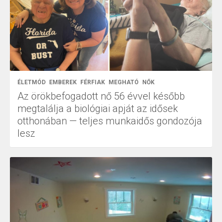
ÉLETMÓD
EMBEREK
FÉRFIAK
MEGHATÓ
NŐK
Az örökbefogadott nő 56 évvel később
megtalálja a biológiai apját az idősek
otthonában — teljes munkaidős gondozója
lesz