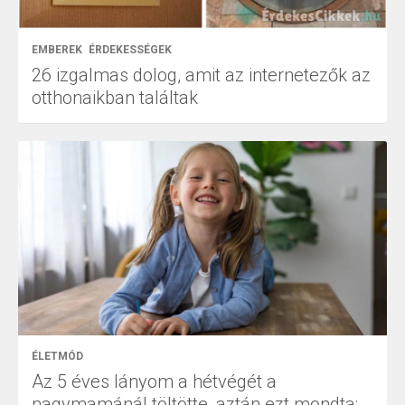
EMBEREK
ÉRDEKESSÉGEK
26 izgalmas dolog, amit az internetezők az
otthonaikban találtak
ÉLETMÓD
Az 5 éves lányom a hétvégét a
nagymamánál töltötte, aztán ezt mondta: