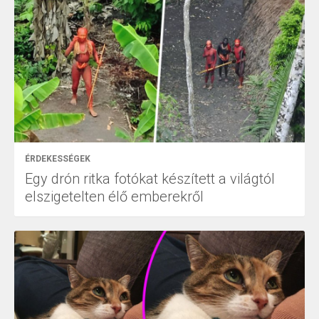
ÉRDEKESSÉGEK
Egy drón ritka fotókat készített a világtól
elszigetelten élő emberekről