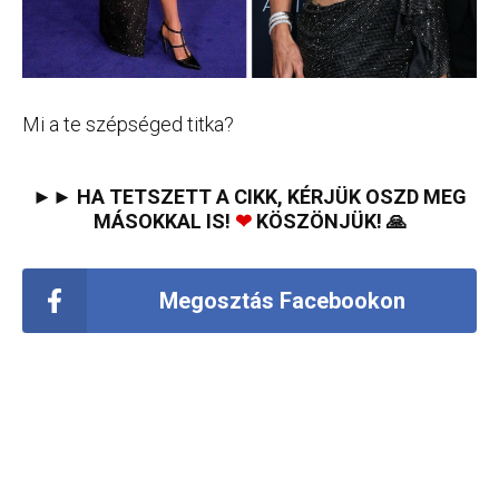
Mi a te szépséged titka?
►► HA TETSZETT A CIKK, KÉRJÜK OSZD MEG
MÁSOKKAL IS!
❤
KÖSZÖNJÜK! 🙏
Megosztás Facebookon