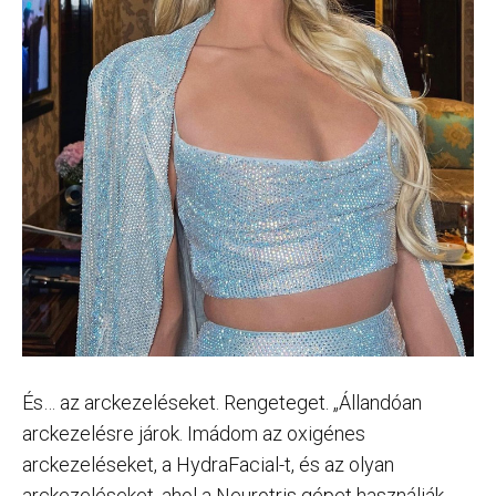
És… az arckezeléseket. Rengeteget. „Állandóan
arckezelésre járok. Imádom az oxigénes
arckezeléseket, a HydraFacial-t, és az olyan
arckezeléseket, ahol a Neurotris gépet használják,