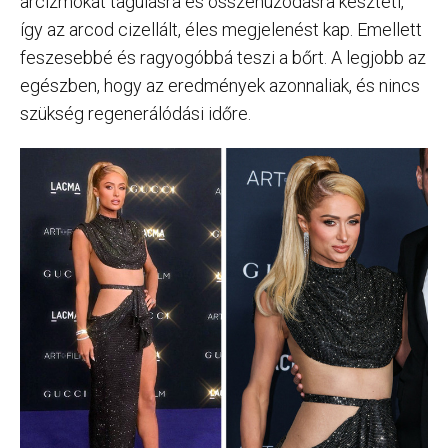
arcizmokat tágulásra és összehúzódásra készteti,
így az arcod cizellált, éles megjelenést kap. Emellett
feszesebbé és ragyogóbbá teszi a bőrt. A legjobb az
egészben, hogy az eredmények azonnaliak, és nincs
szükség regenerálódási időre.