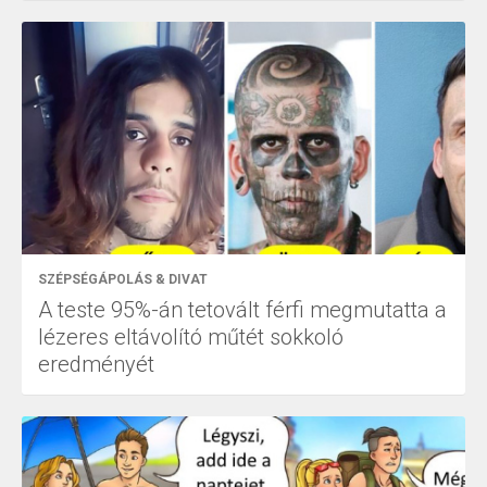
SZÉPSÉGÁPOLÁS & DIVAT
A teste 95%-án tetovált férfi megmutatta a
lézeres eltávolító műtét sokkoló
eredményét