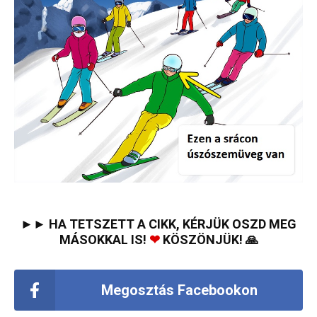
►► HA TETSZETT A CIKK, KÉRJÜK OSZD MEG
MÁSOKKAL IS!
❤
KÖSZÖNJÜK! 🙏
Megosztás Facebookon