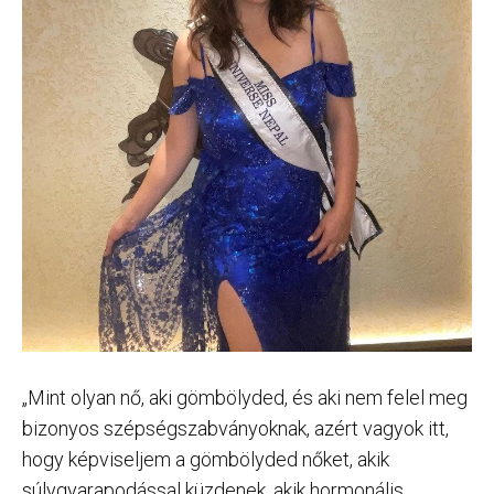
„Mint olyan nő, aki gömbölyded, és aki nem felel meg
bizonyos szépségszabványoknak, azért vagyok itt,
hogy képviseljem a gömbölyded nőket, akik
súlygyarapodással küzdenek, akik hormonális