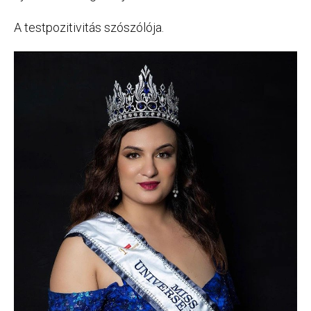
A testpozitivitás szószólója.