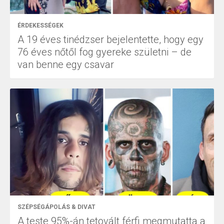
ÉRDEKESSÉGEK
A 19 éves tinédzser bejelentette, hogy egy
76 éves nőtől fog gyereke születni – de
van benne egy csavar
SZÉPSÉGÁPOLÁS & DIVAT
A teste 95%-án tetovált férfi megmutatta a