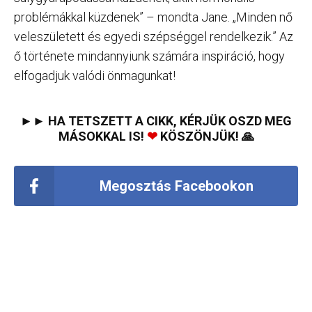
problémákkal küzdenek” – mondta Jane. „Minden nő
veleszületett és egyedi szépséggel rendelkezik.” Az
ő története mindannyiunk számára inspiráció, hogy
elfogadjuk valódi önmagunkat!
►► HA TETSZETT A CIKK, KÉRJÜK OSZD MEG
MÁSOKKAL IS!
❤
KÖSZÖNJÜK! 🙏
Megosztás Facebookon