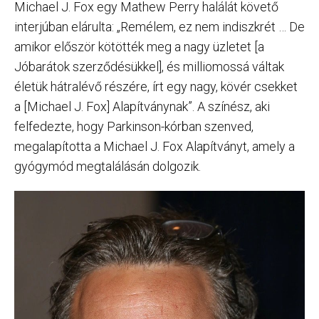
Michael J. Fox egy Mathew Perry halálát követő
interjúban elárulta: „Remélem, ez nem indiszkrét … De
amikor először kötötték meg a nagy üzletet [a
Jóbarátok szerződésükkel], és milliomossá váltak
életük hátralévő részére, írt egy nagy, kövér csekket
a [Michael J. Fox] Alapítványnak”. A színész, aki
felfedezte, hogy Parkinson-kórban szenved,
megalapította a Michael J. Fox Alapítványt, amely a
gyógymód megtalálásán dolgozik.