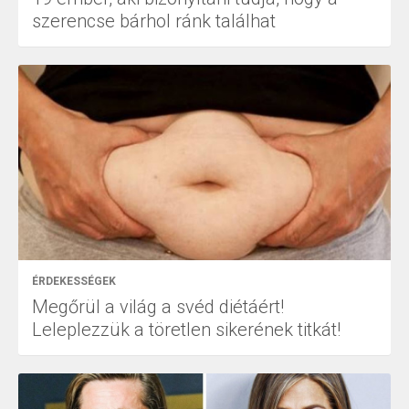
szerencse bárhol ránk találhat
ÉRDEKESSÉGEK
Megőrül a világ a svéd diétáért!
Leleplezzük a töretlen sikerének titkát!