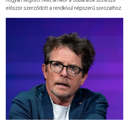
először szerződött a rendkívül népszerű sorozathoz.