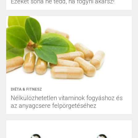
Ezeket soha ne tedd, ha fogyni akarsz!
DIÉTA & FITNESZ
Nélkülözhetetlen vitaminok fogyáshoz és
az anyagcsere felpörgetéséhez