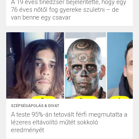
A 19 éves tinédzser bejelentette, hogy egy
76 éves nőtől fog gyereke születni – de
van benne egy csavar
SZÉPSÉGÁPOLÁS & DIVAT
A teste 95%-án tetovált férfi megmutatta a
lézeres eltávolító műtét sokkoló
eredményét