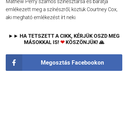
Mathew Perry számos színésztársa és barátja
emlékezett meg a színészről, köztük Courtney Cox,
aki megható emlékezést írt neki.
►► HA TETSZETT A CIKK, KÉRJÜK OSZD MEG
MÁSOKKAL IS!
❤
KÖSZÖNJÜK! 🙏
Megosztás Facebookon