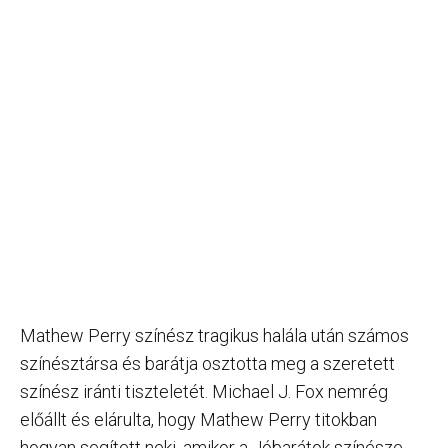
Mathew Perry színész tragikus halála után számos
színésztársa és barátja osztotta meg a szeretett
színész iránti tiszteletét. Michael J. Fox nemrég
előállt és elárulta, hogy Mathew Perry titokban
hogyan segített neki, amikor a Jóbarátok színésze