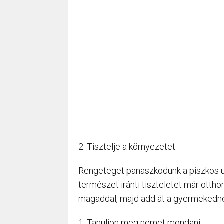
2. Tisztelje a környezetet
Rengeteget panaszkodunk a piszkos ut
természet iránti tiszteletet már otth
magaddal, majd add át a gyermekedne
1. Tanuljon meg nemet mondani