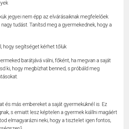
gyek
ük jegyei nem épp az elvárásaiknak megfelelőek.
 a nagy tudást. Tanítsd meg a gyermekednek, hogy a
l, hogy segítséget kérhet tőlük
rmeked barátjává válni, főként, ha megvan a saját
asd ki, hogy megbízhat benned, s próbáld meg
atásokat.
kat és más embereket a saját gyermeküknél is. Ez
gnak, s emiatt lesz képtelen a gyermek kiállni magáért
od elmagyarázni neki, hogy a tisztelet igen fontos,
kségszerű.