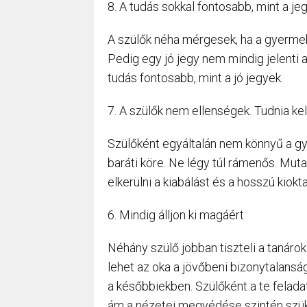
8. A tudás sokkal fontosabb, mint a je
A szülők néha mérgesek, ha a gyermek
Pedig egy jó jegy nem mindig jelenti
tudás fontosabb, mint a jó jegyek.
7. A szülők nem ellenségek. Tudnia kel
Szülőként egyáltalán nem könnyű a gye
baráti köre. Ne légy túl rámenős. Mut
elkerülni a kiabálást és a hosszú kiokt
6. Mindig álljon ki magáért
Néhány szülő jobban tiszteli a tanáro
lehet az oka a jövőbeni bizonytalansá
a későbbiekben. Szülőként a te feladat
ám a nézetei megvédése szintén szü