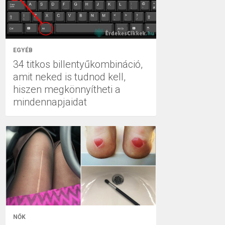
EGYÉB
34 titkos billentyűkombináció,
amit neked is tudnod kell,
hiszen megkönnyítheti a
mindennapjaidat
NŐK