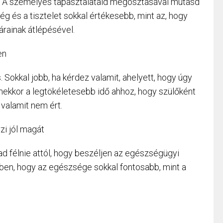
 A személyes tapasztalataid megosztásával mutasd
 és a tisztelet sokkal értékesebb, mint az, hogy
tárainak átlépésével.
en
 Sokkal jobb, ha kérdez valamit, ahelyett, hogy úgy
mekkor a legtökéletesebb idő ahhoz, hogy szülőként
 valamit nem ért.
zi jól magát
félnie attól, hogy beszéljen az egészségügyi
ben, hogy az egészsége sokkal fontosabb, mint a