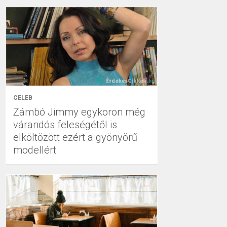
CELEB
Zámbó Jimmy egykoron még
várandós feleségétől is
elköltözött ezért a gyönyörű
modellért