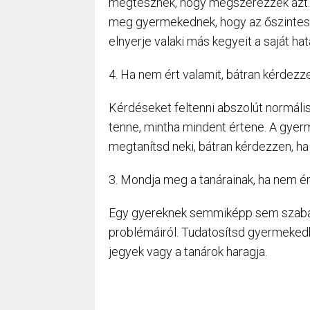
megtesznek, hogy megszerezzék azt.
meg gyermekednek, hogy az őszinteség
elnyerje valaki más kegyeit a saját ha
4. Ha nem ért valamit, bátran kérdezz
Kérdéseket feltenni abszolút normális.
tenne, mintha mindent értene. A gyer
megtanítsd neki, bátran kérdezzen, ha
3. Mondja meg a tanárainak, ha nem ér
Egy gyereknek semmiképp sem szabad 
problémáiról. Tudatosítsd gyermeked
jegyek vagy a tanárok haragja.