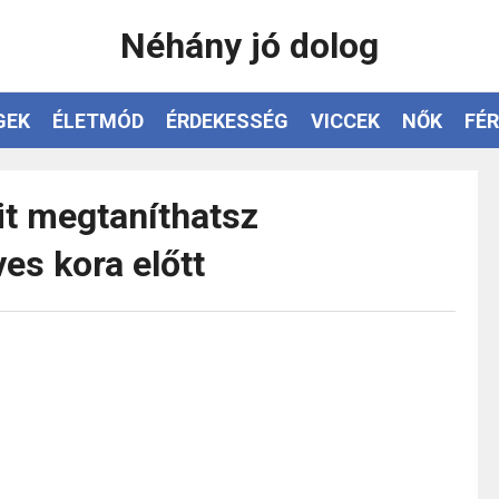
Néhány jó dolog
GEK
ÉLETMÓD
ÉRDEKESSÉG
VICCEK
NŐK
FÉR
it megtaníthatsz
es kora előtt