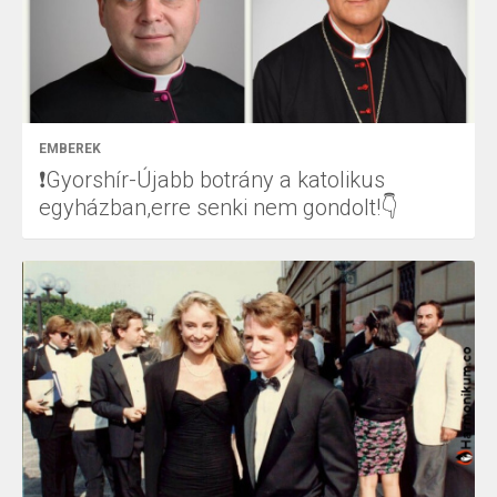
EMBEREK
❗Gyorshír-Újabb botrány a katolikus
egyházban,erre senki nem gondolt!👇