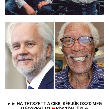
►► HA TETSZETT A CIKK, KÉRJÜK OSZD MEG
MÁSOKKAL IS!
❤
KÖSZÖNJÜK! 🙏