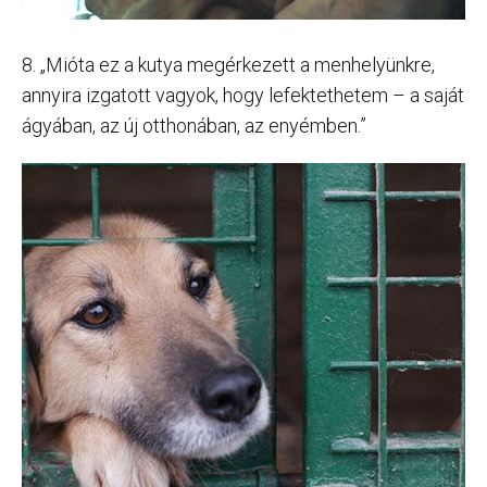
8. „Mióta ez a kutya megérkezett a menhelyünkre,
annyira izgatott vagyok, hogy lefektethetem – a saját
ágyában, az új otthonában, az enyémben.”