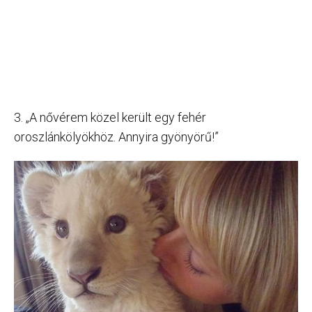
3. „A nővérem közel került egy fehér
oroszlánkölyökhöz. Annyira gyönyörű!”