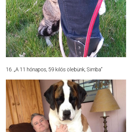
16. „A 11 hónapos, 59 kilós ölebünk, Simba”