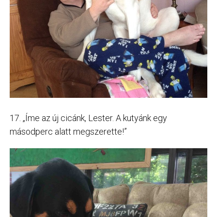
17. „Íme az új cicánk, Lester. A kutyánk egy
másodperc alatt megszerette!”