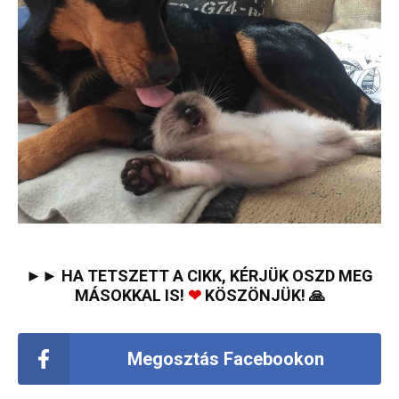
►► HA TETSZETT A CIKK, KÉRJÜK OSZD MEG
MÁSOKKAL IS!
❤
KÖSZÖNJÜK! 🙏
Megosztás Facebookon