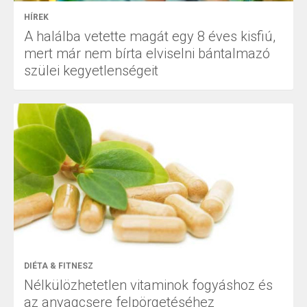
HÍREK
A halálba vetette magát egy 8 éves kisfiú,
mert már nem bírta elviselni bántalmazó
szülei kegyetlenségeit
DIÉTA & FITNESZ
Nélkülözhetetlen vitaminok fogyáshoz és
az anyagcsere felpörgetéséhez