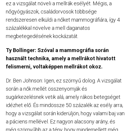
ez a vizsgálat növeli a mellrák esélyét. Mégis, a
nőgyógyászok, családorvosok többsége
rendszeresen elküldi a nőket mammográfiára, így 4
százalékkal növelve a mell daganatos
megbetegedésének kockázatát.
Ty Bollinger: Szóval a mammográfia során
használt technika, amely a mellrákot hivatott
felismerni, voltaképpen mellrákot okoz.
Dr. Ben Johnson: Igen, ez szörnyű dolog. A vizsgálat
során a nők mellét összenyomják és
sugárkezelésnek vetik alá, amely rákos betegséget
idézhet elő. És mindössze 50 százalék az esély arra,
hogy a vizsgálat során kiderüljön, hogy valami baj van
a páciens mellével. Ez nagyon alacsony arány, és
még szörnyűbb az a tény, hogy mindemellett még