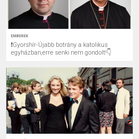
EMBEREK
❗Gyorshír-Újabb botrány a katolikus
egyházban,erre senki nem gondolt!👇