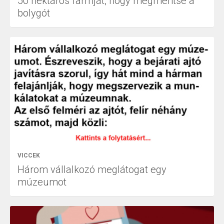
50 hektáros farmját, hogy megmentse a
bolygót
VICCEK
Három vállalkozó meglátogat egy
múzeumot