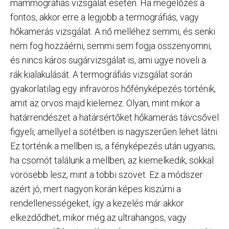
mammográfiás vizsgálat esetén. Ha megelőzés a
fontos, akkor erre a legjobb a termográfiás, vagy
hőkamerás vizsgálat. A nő melléhez semmi, és senki
nem fog hozzáérni, semmi sem fogja összenyomni,
és nincs káros sugárvizsgálat is, ami ugye növeli a
rák kialakulását. A termográfiás vizsgálat során
gyakorlatilag egy infravörös hőfényképezés történik,
amit az orvos majd kielemez. Olyan, mint mikor a
határrendészet a határsértőket hőkamerás távcsővel
figyeli, amellyel a sötétben is nagyszerűen lehet látni.
Ez történik a mellben is, a fényképezés után ugyanis,
ha csomót találunk a mellben, az kiemelkedik, sokkal
vörösebb lesz, mint a többi szövet. Ez a módszer
azért jó, mert nagyon korán képes kiszúrni a
rendellenességeket, így a kezelés már akkor
elkezdődhet, mikor még az ultrahangos, vagy