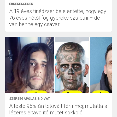
ÉRDEKESSÉGEK
A 19 éves tinédzser bejelentette, hogy egy
76 éves nőtől fog gyereke születni – de
van benne egy csavar
SZÉPSÉGÁPOLÁS & DIVAT
A teste 95%-án tetovált férfi megmutatta a
lézeres eltávolító műtét sokkoló