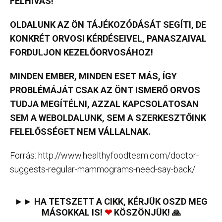
FELHÍVÁS!
OLDALUNK AZ ÖN TÁJÉKOZÓDÁSÁT SEGÍTI, DE
KONKRÉT ORVOSI KÉRDÉSEIVEL, PANASZAIVAL
FORDULJON KEZELŐORVOSÁHOZ!
MINDEN EMBER, MINDEN ESET MÁS, ÍGY
PROBLÉMÁJÁT CSAK AZ ÖNT ISMERŐ ORVOS
TUDJA MEGÍTÉLNI, AZZAL KAPCSOLATOSAN
SEM A WEBOLDALUNK, SEM A SZERKESZTŐINK
FELELŐSSÉGET NEM VÁLLALNAK.
Forrás: http://www.healthyfoodteam.com/doctor-
suggests-regular-mammograms-need-say-back/
►► HA TETSZETT A CIKK, KÉRJÜK OSZD MEG
MÁSOKKAL IS!
❤
KÖSZÖNJÜK! 🙏