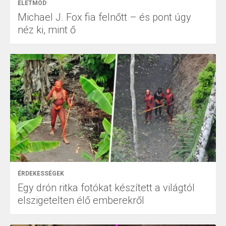
ÉLETMÓD
Michael J. Fox fia felnőtt – és pont úgy
néz ki, mint ő
ÉRDEKESSÉGEK
Egy drón ritka fotókat készített a világtól
elszigetelten élő emberekről