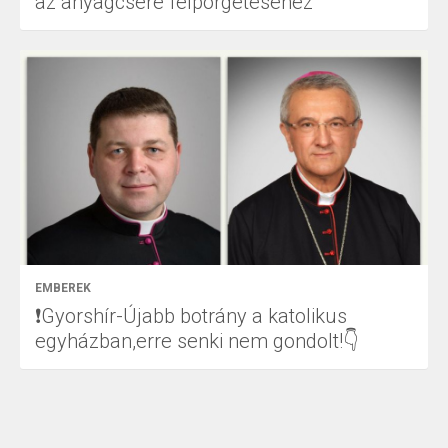
az anyagcsere felpörgetéséhez
EMBEREK
❗Gyorshír-Újabb botrány a katolikus
egyházban,erre senki nem gondolt!👇