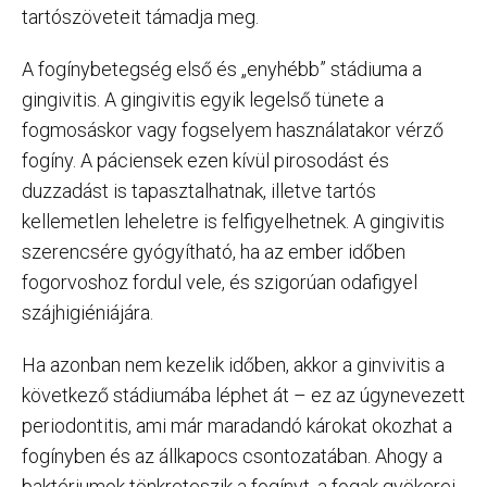
tartószöveteit támadja meg.
A fogínybetegség első és „enyhébb” stádiuma a
gingivitis. A gingivitis egyik legelső tünete a
fogmosáskor vagy fogselyem használatakor vérző
fogíny. A páciensek ezen kívül pirosodást és
duzzadást is tapasztalhatnak, illetve tartós
kellemetlen leheletre is felfigyelhetnek. A gingivitis
szerencsére gyógyítható, ha az ember időben
fogorvoshoz fordul vele, és szigorúan odafigyel
szájhigiéniájára.
Ha azonban nem kezelik időben, akkor a ginvivitis a
következő stádiumába léphet át – ez az úgynevezett
periodontitis, ami már maradandó károkat okozhat a
fogínyben és az állkapocs csontozatában. Ahogy a
baktériumok tönkreteszik a fogínyt, a fogak gyökerei