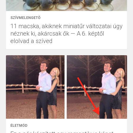
SZÍVMELENGETŐ
11 macska, akiknek miniatűr változatai úgy
néznek ki, akárcsak ők — A 6. képtől
elolvad a szíved
ÉLETMÓD