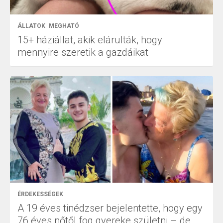
ÁLLATOK
MEGHATÓ
15+ háziállat, akik elárulták, hogy
mennyire szeretik a gazdáikat
ÉRDEKESSÉGEK
A 19 éves tinédzser bejelentette, hogy egy
76 éves nőtől fog gyereke születni – de