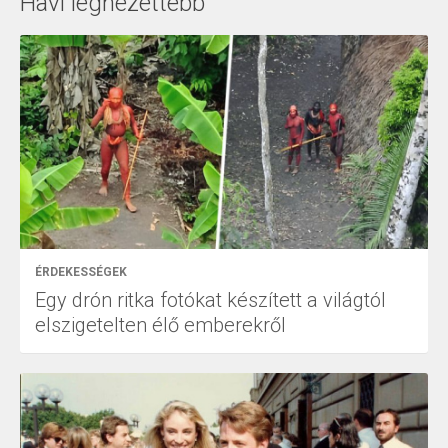
Havi legnézettebb
ÉRDEKESSÉGEK
Egy drón ritka fotókat készített a világtól
elszigetelten élő emberekről