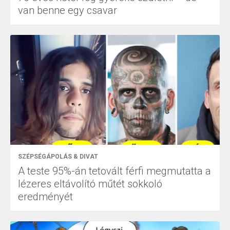
van benne egy csavar
SZÉPSÉGÁPOLÁS & DIVAT
A teste 95%-án tetovált férfi megmutatta a
lézeres eltávolító műtét sokkoló
eredményét