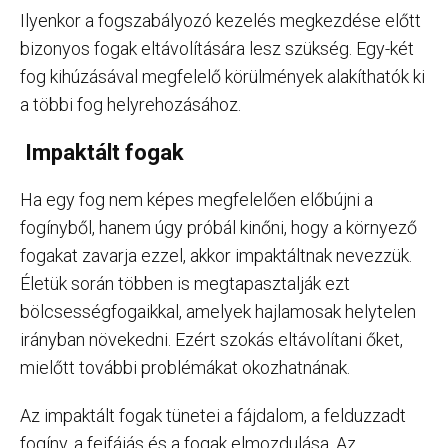
Ilyenkor a fogszabályozó kezelés megkezdése előtt
bizonyos fogak eltávolítására lesz szükség. Egy-két
fog kihúzásával megfelelő körülmények alakíthatók ki
a többi fog helyrehozásához.
Impaktált fogak
Ha egy fog nem képes megfelelően előbújni a
fogínyből, hanem úgy próbál kinőni, hogy a környező
fogakat zavarja ezzel, akkor impaktáltnak nevezzük.
Életük során többen is megtapasztalják ezt
bölcsességfogaikkal, amelyek hajlamosak helytelen
irányban növekedni. Ezért szokás eltávolítani őket,
mielőtt további problémákat okozhatnának.
Az impaktált fogak tünetei a fájdalom, a felduzzadt
fogíny, a fejfájás és a fogak elmozdulása. Az