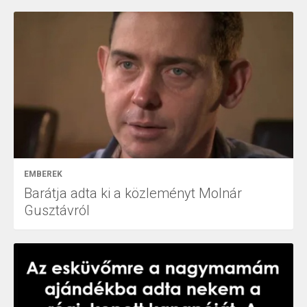
EMBEREK
Barátja adta ki a közleményt Molnár
Gusztávról