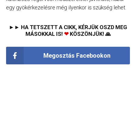
egy gyökérkezelésre még ilyenkor is szükség lehet.
►► HA TETSZETT A CIKK, KÉRJÜK OSZD MEG
MÁSOKKAL IS!
❤
KÖSZÖNJÜK! 🙏
Megosztás Facebookon