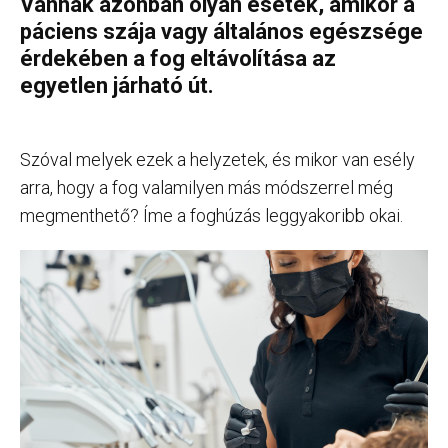
Vannak azonban olyan esetek, amikor a
páciens szája vagy általános egészsége
érdekében a fog eltávolítása az
egyetlen járható út.
Szóval melyek ezek a helyzetek, és mikor van esély
arra, hogy a fog valamilyen más módszerrel még
megmenthető? Íme a foghúzás leggyakoribb okai.