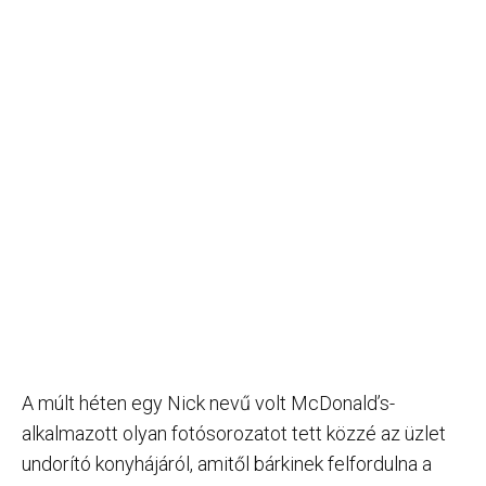
A múlt héten egy Nick nevű volt McDonald’s-
alkalmazott olyan fotósorozatot tett közzé az üzlet
undorító konyhájáról, amitől bárkinek felfordulna a