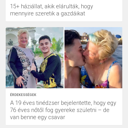
15+ háziállat, akik elárulták, hogy
mennyire szeretik a gazdáikat
ÉRDEKESSÉGEK
A 19 éves tinédzser bejelentette, hogy egy
76 éves nőtől fog gyereke születni – de
van benne egy csavar