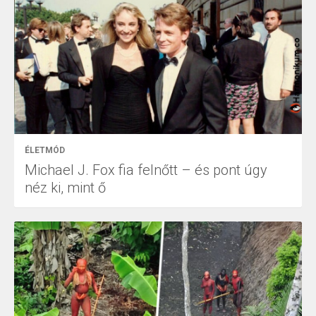
ÉLETMÓD
Michael J. Fox fia felnőtt – és pont úgy
néz ki, mint ő