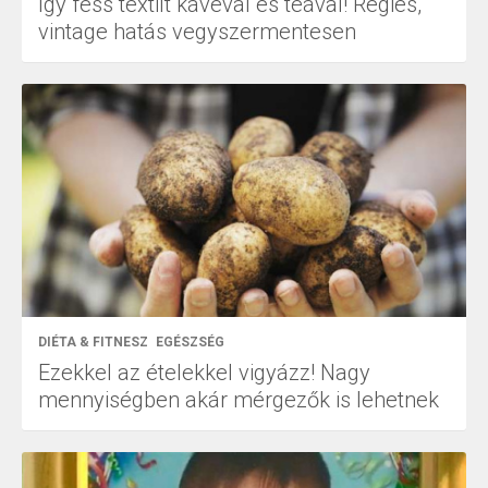
Így fess textilt kávéval és teával! Régies,
vintage hatás vegyszermentesen
DIÉTA & FITNESZ
EGÉSZSÉG
Ezekkel az ételekkel vigyázz! Nagy
mennyiségben akár mérgezők is lehetnek