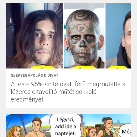
SZÉPSÉGÁPOLÁS & DIVAT
A teste 95%-án tetovált férfi megmutatta a
lézeres eltávolító műtét sokkoló
eredményét