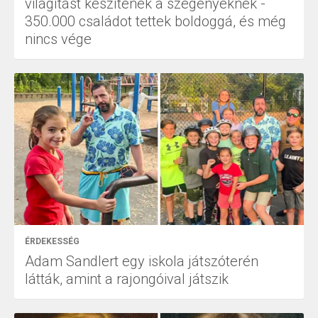
világítást készítenek a szegényeknek -
350.000 családot tettek boldoggá, és még
nincs vége
ÉRDEKESSÉG
Adam Sandlert egy iskola játszóterén
látták, amint a rajongóival játszik