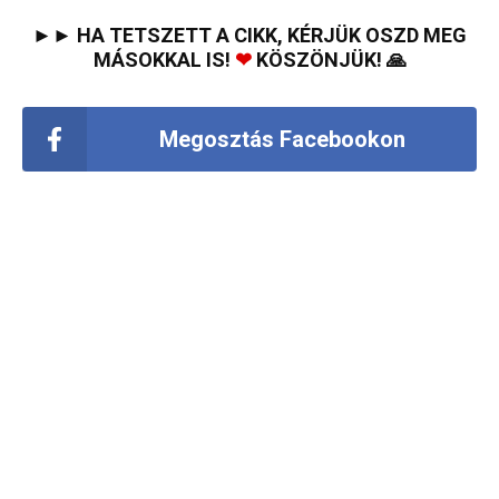
►► HA TETSZETT A CIKK, KÉRJÜK OSZD MEG
MÁSOKKAL IS!
❤
KÖSZÖNJÜK! 🙏
Megosztás Facebookon