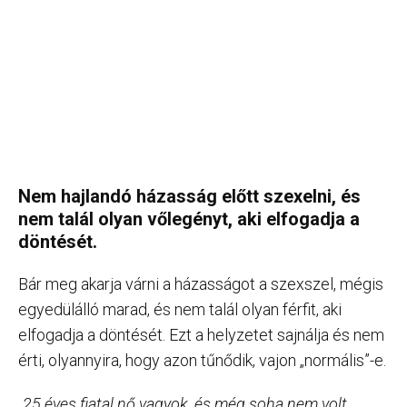
Nem hajlandó házasság előtt szexelni, és
nem talál olyan vőlegényt, aki elfogadja a
döntését.
Bár meg akarja várni a házasságot a szexszel, mégis
egyedülálló marad, és nem talál olyan férfit, aki
elfogadja a döntését. Ezt a helyzetet sajnálja és nem
érti, olyannyira, hogy azon tűnődik, vajon „normális”-e.
„25 éves fiatal nő vagyok, és még soha nem volt