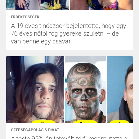
ÉRDEKESSÉGEK
A 19 éves tinédzser bejelentette, hogy egy
76 éves nőtől fog gyereke születni – de
van benne egy csavar
SZÉPSÉGÁPOLÁS & DIVAT
A teste 95%-án tetovált férfi megmutatta a