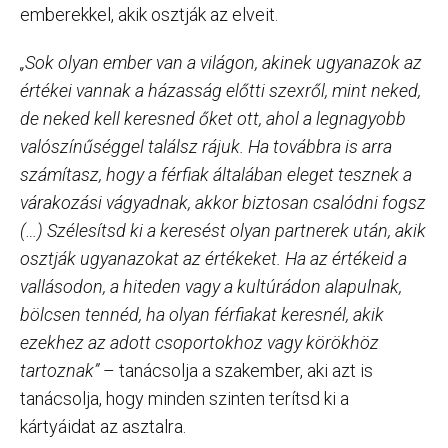
emberekkel, akik osztják az elveit.
„Sok olyan ember van a világon, akinek ugyanazok az
értékei vannak a házasság előtti szexről, mint neked,
de neked kell keresned őket ott, ahol a legnagyobb
valószínűséggel találsz rájuk. Ha továbbra is arra
számítasz, hogy a férfiak általában eleget tesznek a
várakozási vágyadnak, akkor biztosan csalódni fogsz
(…) Szélesítsd ki a keresést olyan partnerek után, akik
osztják ugyanazokat az értékeket. Ha az értékeid a
vallásodon, a hiteden vagy a kultúrádon alapulnak,
bölcsen tennéd, ha olyan férfiakat keresnél, akik
ezekhez az adott csoportokhoz vagy körökhöz
tartoznak”
– tanácsolja a szakember, aki azt is
tanácsolja, hogy minden szinten terítsd ki a
kártyáidat az asztalra.