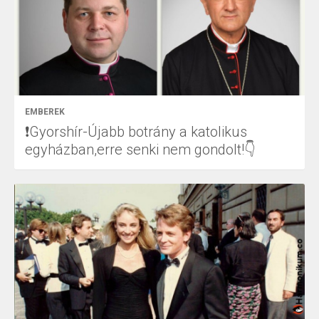
EMBEREK
❗Gyorshír-Újabb botrány a katolikus
egyházban,erre senki nem gondolt!👇