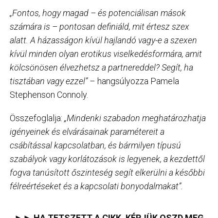
„Fontos, hogy magad – és potenciálisan mások
számára is – pontosan definiáld, mit értesz szex
alatt. A házasságon kívül hajlandó vagy-e a szexen
kívül minden olyan erotikus viselkedésformára, amit
kölcsönösen élvezhetsz a partnereddel? Segít, ha
tisztában vagy ezzel”
– hangsúlyozza Pamela
Stephenson Connoly.
Összefoglalja:
„Mindenki szabadon meghatározhatja
igényeinek és elvárásainak paramétereit a
csábítással kapcsolatban, és bármilyen típusú
szabályok vagy korlátozások is legyenek, a kezdettől
fogva tanúsított őszinteség segít elkerülni a későbbi
félreértéseket és a kapcsolati bonyodalmakat”.
►► HA TETSZETT A CIKK, KÉRJÜK OSZD MEG