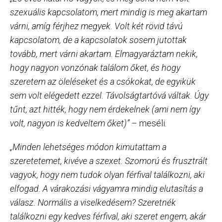
szexuális kapcsolatom, mert mindig is meg akartam
várni, amíg férjhez megyek. Volt két rövid távú
kapcsolatom, de a kapcsolatok sosem jutottak
tovább, mert várni akartam. Elmagyaráztam nekik,
hogy nagyon vonzónak találom őket, és hogy
szeretem az öleléseket és a csókokat, de egyikük
sem volt elégedett ezzel. Távolságtartóvá váltak. Úgy
tűnt, azt hitték, hogy nem érdekelnek (ami nem így
volt, nagyon is kedveltem őket)”
– meséli.
„Minden lehetséges módon kimutattam a
szeretetemet, kivéve a szexet. Szomorú és frusztrált
vagyok, hogy nem tudok olyan férfival találkozni, aki
elfogad. A várakozási vágyamra mindig elutasítás a
válasz. Normális a viselkedésem? Szeretnék
találkozni egy kedves férfival, aki szeret engem, akár