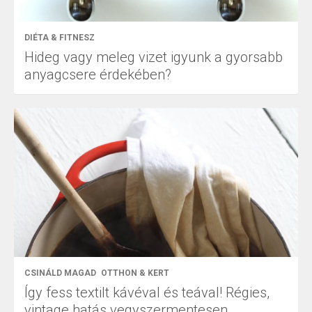
DIÉTA & FITNESZ
Hideg vagy meleg vizet igyunk a gyorsabb
anyagcsere érdekében?
CSINÁLD MAGAD
OTTHON & KERT
Így fess textilt kávéval és teával! Régies,
vintage hatás vegyszermentesen