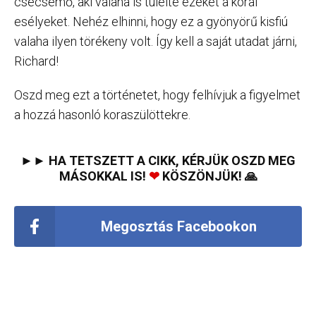
csecsemő, aki valaha is túlélte ezeket a korai
esélyeket. Nehéz elhinni, hogy ez a gyönyörű kisfiú
valaha ilyen törékeny volt. Így kell a saját utadat járni,
Richard!
Oszd meg ezt a történetet, hogy felhívjuk a figyelmet
a hozzá hasonló koraszülöttekre.
►► HA TETSZETT A CIKK, KÉRJÜK OSZD MEG
MÁSOKKAL IS!
❤
KÖSZÖNJÜK! 🙏
Megosztás Facebookon