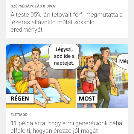
SZÉPSÉGÁPOLÁS & DIVAT
A teste 95%-án tetovált férfi megmutatta a
lézeres eltávolító műtét sokkoló
eredményét
ÉLETMÓD
11 példa arra, hogy a mi generációnk néha
elfelejti, hogyan érezze jól magát