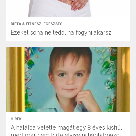
DIÉTA & FITNESZ
EGÉSZSÉG
Ezeket soha ne tedd, ha fogyni akarsz!
HÍREK
A halálba vetette magát egy 8 éves kisfiú,
mert már nem bírta elviselni bántalmazó