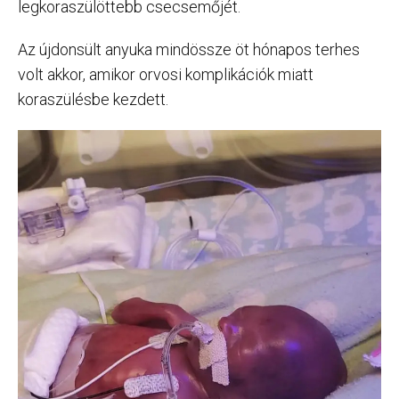
legkoraszülöttebb csecsemőjét.
Az újdonsült anyuka mindössze öt hónapos terhes
volt akkor, amikor orvosi komplikációk miatt
koraszülésbe kezdett.