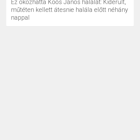
Ez okozhatta Koós János halálát: Kiderült,
műtéten kellett átesnie halála előtt néhány
nappal