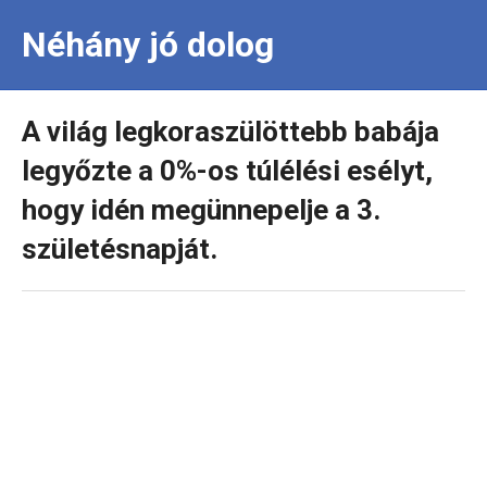
Néhány jó dolog
A világ legkoraszülöttebb babája
legyőzte a 0%-os túlélési esélyt,
hogy idén megünnepelje a 3.
születésnapját.