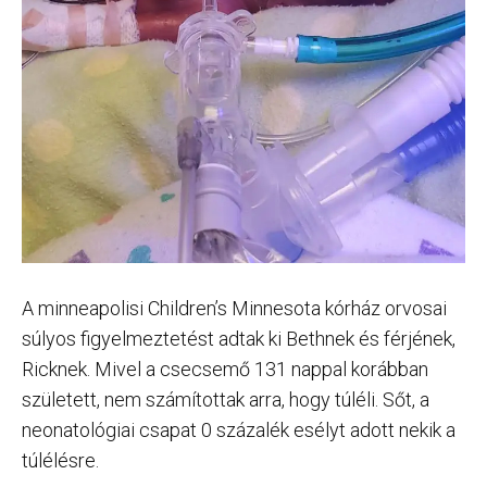
A minneapolisi Children’s Minnesota kórház orvosai
súlyos figyelmeztetést adtak ki Bethnek és férjének,
Ricknek. Mivel a csecsemő 131 nappal korábban
született, nem számítottak arra, hogy túléli. Sőt, a
neonatológiai csapat 0 százalék esélyt adott nekik a
túlélésre.