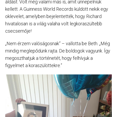
áldást. Volt még valami más is, amit ünnepelniük
kellett. A Guinness World Records küldött nekik egy
oklevelet, amelyben bejelentették, hogy Richard
hivatalosan is a világ valaha volt legkoraszültebb
csecsemője!
„Nem érzem valóságosnak” – vallotta be Beth. „Még
mindig meglepődünk rajta. De boldogok vagyunk. Így
megoszthatjuk a történetét, hogy felhívjuk a
figyelmet a koraszülöttekre.”