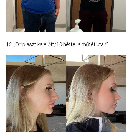
16. „Orrplasztika előtt/10 héttel a műtét után”