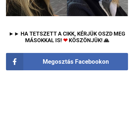
►► HA TETSZETT A CIKK, KÉRJÜK OSZD MEG
MÁSOKKAL IS!
❤
KÖSZÖNJÜK! 🙏
Megosztás Facebookon