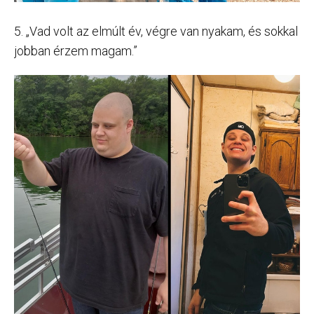
5. „Vad volt az elmúlt év, végre van nyakam, és sokkal
jobban érzem magam.”