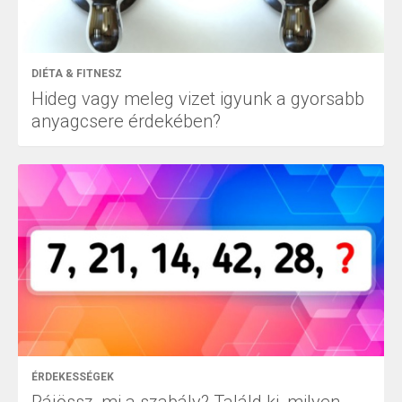
DIÉTA & FITNESZ
Hideg vagy meleg vizet igyunk a gyorsabb
anyagcsere érdekében?
ÉRDEKESSÉGEK
Rájössz, mi a szabály? Találd ki, milyen