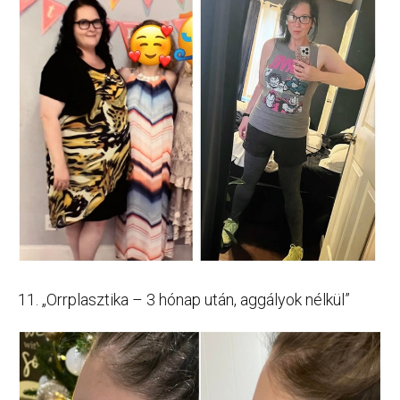
11. „Orrplasztika – 3 hónap után, aggályok nélkül”