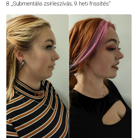
8. „Submentális zsírleszívás, 9. heti frissítés”