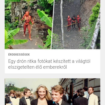
ÉRDEKESSÉGEK
Egy drón ritka fotókat készített a világtól
elszigetelten élő emberekről