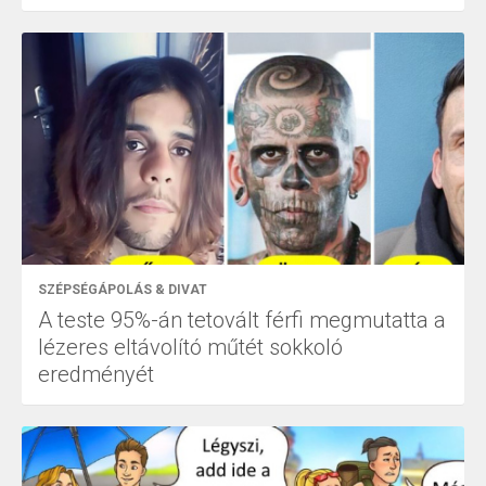
SZÉPSÉGÁPOLÁS & DIVAT
A teste 95%-án tetovált férfi megmutatta a
lézeres eltávolító műtét sokkoló
eredményét