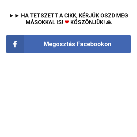
►► HA TETSZETT A CIKK, KÉRJÜK OSZD MEG
MÁSOKKAL IS!
❤
KÖSZÖNJÜK! 🙏
Megosztás Facebookon