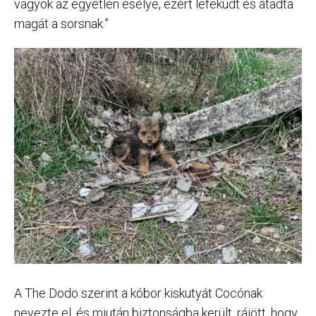
vagyok az egyetlen esélye, ezért lefeküdt és átadta
magát a sorsnak.”
A The Dodo szerint a kóbor kiskutyát Cocónak
nevezte el, és miután biztonságba került, rájött, hogy