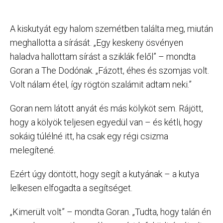
A kiskutyát egy halom szemétben találta meg, miután
meghallotta a sírását. „Egy keskeny ösvényen
haladva hallottam sírást a sziklák felől” – mondta
Goran a The Dodónak. „Fázott, éhes és szomjas volt.
Volt nálam étel, így rögtön szalámit adtam neki.”
Goran nem látott anyát és más kölyköt sem. Rájött,
hogy a kölyök teljesen egyedül van – és kétli, hogy
sokáig túlélné itt, ha csak egy régi csizma
melegítené.
Ezért úgy döntött, hogy segít a kutyának – a kutya
lelkesen elfogadta a segítséget.
„Kimerült volt” – mondta Goran. „Tudta, hogy talán én