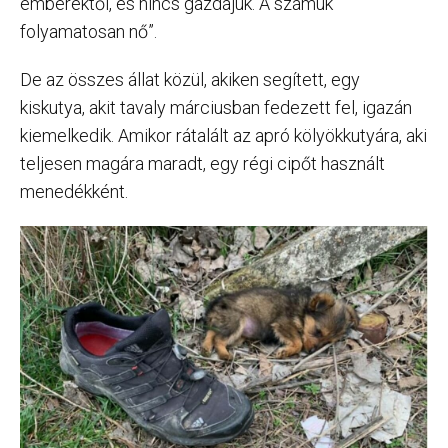
emberektől, és nincs gazdájuk. A számuk
folyamatosan nő”.
De az összes állat közül, akiken segített, egy
kiskutya, akit tavaly márciusban fedezett fel, igazán
kiemelkedik. Amikor rátalált az apró kölyökkutyára, aki
teljesen magára maradt, egy régi cipőt használt
menedékként.