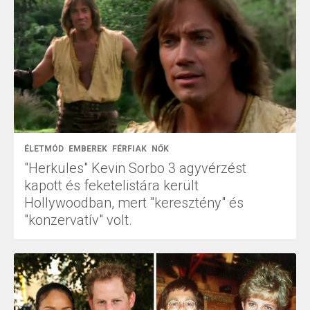
ÉLETMÓD
EMBEREK
FÉRFIAK
NŐK
"Herkules" Kevin Sorbo 3 agyvérzést
kapott és feketelistára került
Hollywoodban, mert "keresztény" és
"konzervatív" volt.