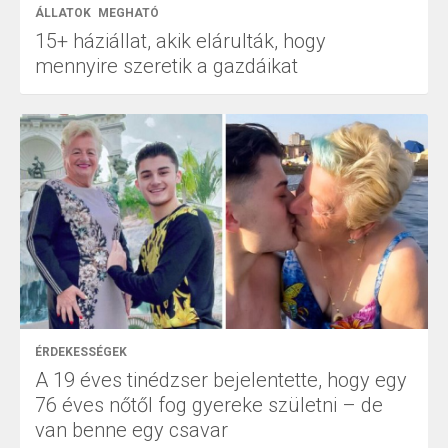
ÁLLATOK
MEGHATÓ
15+ háziállat, akik elárulták, hogy
mennyire szeretik a gazdáikat
ÉRDEKESSÉGEK
A 19 éves tinédzser bejelentette, hogy egy
76 éves nőtől fog gyereke születni – de
van benne egy csavar