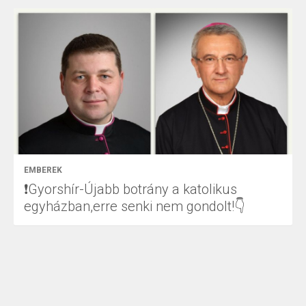
EMBEREK
❗Gyorshír-Újabb botrány a katolikus
egyházban,erre senki nem gondolt!👇