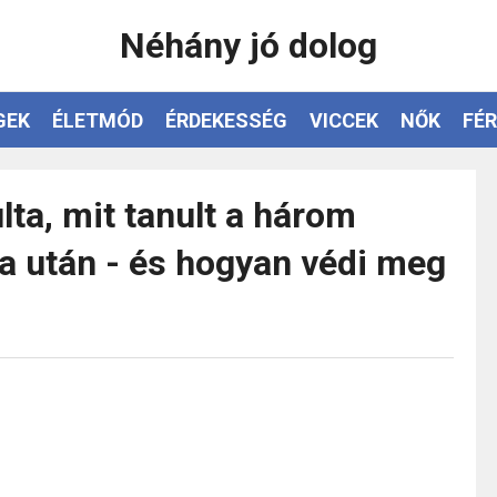
Néhány jó dolog
GEK
ÉLETMÓD
ÉRDEKESSÉG
VICCEK
NŐK
FÉR
lta, mit tanult a három
a után - és hogyan védi meg