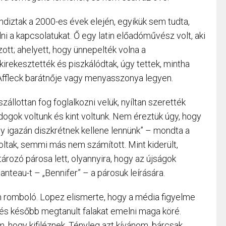
andiztak a 2000-es évek elején, egyikük sem tudta,
 a kapcsolatukat. Ő egy latin előadóművész volt, aki
t; ahelyett, hogy ünnepelték volna a
rekesztették és piszkálódtak, úgy tettek, mintha
Affleck barátnője vagy menyasszonya legyen.
állottan fog foglalkozni velük, nyíltan szerették
ldogok voltunk és kint voltunk. Nem éreztük úgy, hogy
agy igazán diszkrétnek kellene lennünk” – mondta a
ltak, semmi más nem számított. Mint kiderült,
rozó párosa lett, olyannyira, hogy az újságok
nteau-t – „Bennifer” – a párosuk leírására.
on romboló. Lopez elismerte, hogy a média figyelme
 és később megtanult falakat emelni maga köré.
, hogy kifiléznek. Tényleg azt kívánom, bárcsak