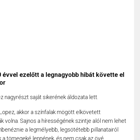
 évvel ezelőtt a legnagyobb hibát követte el
or
 nagyrészt saját sikerének áldozata lett.
 Lopez, akkor a színfalak mögött elkövetett
k volna. Sajnos a hírességének szintje alól nem lehet
embenéznie a legmélyebb, legsötétebb pillanatairól
ok a tömegeké lennének, és nem csak az övé.