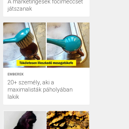
A marketingesek focimeccset
játszanak
EMBEREK
20+ személy, aki a
maximalisták páholyában
lakik