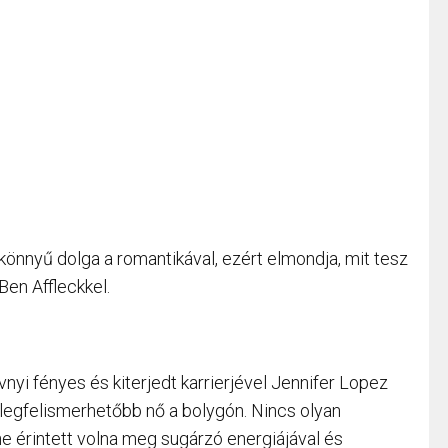
önnyű dolga a romantikával, ezért elmondja, mit tesz
Ben Affleckkel.
nyi fényes és kiterjedt karrierjével Jennifer Lopez
legfelismerhetőbb nő a bolygón. Nincs olyan
ne érintett volna meg sugárzó energiájával és