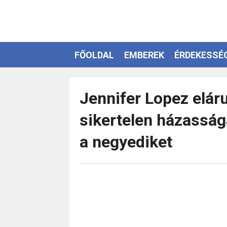
FŐOLDAL
EMBEREK
ÉRDEKESSÉ
EZOTÉRIA
Jennifer Lopez eláru
sikertelen házasság
a negyediket