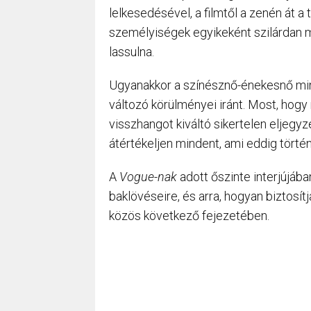
lelkesedésével, a filmtől a zenén át a 
személyiségek egyikeként szilárdan m
lassulna.
Ugyanakkor a színésznő-énekesnő mind
változó körülményei iránt. Most, hog
visszhangot kiváltó sikertelen eljegyzés
átértékeljen mindent, ami eddig történ
A
Vogue-nak
adott őszinte interjújába
baklövéseire, és arra, hogyan biztosí
közös következő fejezetében.