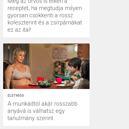
Még az orvos is elkéri a
receptet, ha megtudja milyen
gyorsan csökkenti a rossz
koleszterint és a zsírpárnákat
ez az ital!
ÉLETMÓD
A munkádtól akár rosszabb
anyává is válhatsz egy
tanulmány szerint