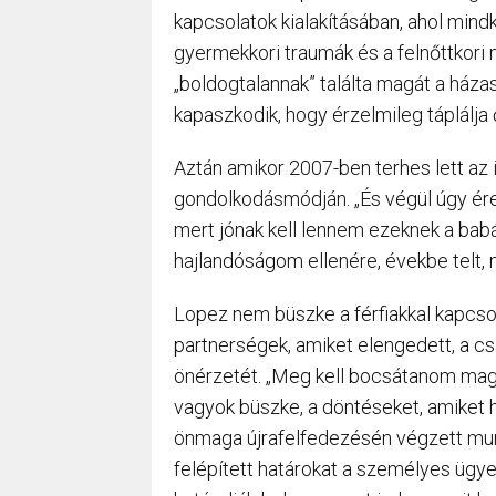
kapcsolatok kialakításában, ahol mind
gyermekkori traumák és a felnőttkor
„boldogtalannak” találta magát a háza
kapaszkodik, hogy érzelmileg táplálja 
Aztán amikor 2007-ben terhes lett az ikr
gondolkodásmódján. „És végül úgy érez
mert jónak kell lennem ezeknek a bab
hajlandóságom ellenére, évekbe telt, 
Lopez nem büszke a férfiakkal kapcsola
partnerségek, amiket elengedett, a cs
önérzetét. „Meg kell bocsátanom mag
vagyok büszke, a döntéseket, amiket
önmaga újrafelfedezésén végzett munk
felépített határokat a személyes ügy