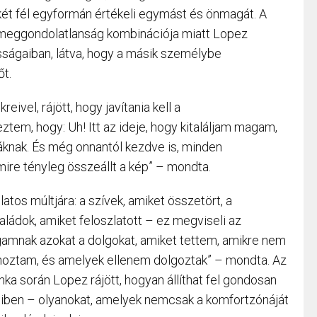
két fél egyformán értékeli egymást és önmagát. A
i meggondolatlanság kombinációja miatt Lopez
sságaiban, látva, hogy a másik személybe
őt.
eivel, rájött, hogy javítania kell a
tem, hogy: Uh! Itt az ideje, hogy kitaláljam magam,
áknak. És még onnantól kezdve is, minden
mire tényleg összeállt a kép” – mondta.
tos múltjára: a szívek, amiket összetört, a
aládok, amiket feloszlatott – ez megviseli az
amnak azokat a dolgokat, amiket tettem, amikre nem
 hoztam, és amelyek ellenem dolgoztak” – mondta. Az
a során Lopez rájött, hogyan állíthat fel gondosan
eiben – olyanokat, amelyek nemcsak a komfortzónáját