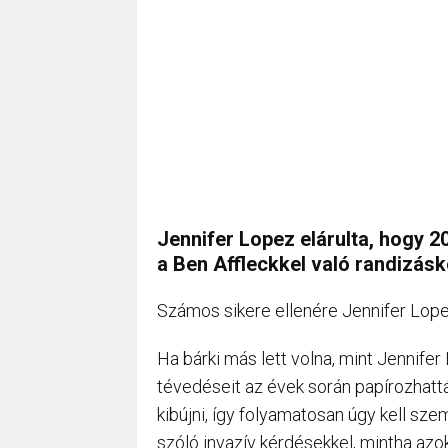
Jennifer Lopez elárulta, hogy 20
a Ben Affleckkel való randizásk
Számos sikere ellenére Jennifer Lopez
Ha bárki más lett volna, mint Jennifer
tévedéseit az évek során papírozhattá
kibújni, így folyamatosan úgy kell sz
szóló invazív kérdésekkel, mintha az