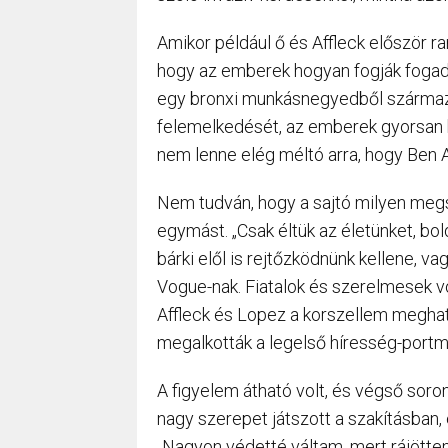
Amikor például ő és Affleck először r
hogy az emberek hogyan fogják fogadni
egy bronxi munkásnegyedből származot
felemelkedését, az emberek gyorsan ki
nem lenne elég méltó arra, hogy Ben 
Nem tudván, hogy a sajtó milyen megsz
egymást. „Csak éltük az életünket, bo
bárki elől is rejtőzködnünk kellene, v
Vogue-nak. Fiatalok és szerelmesek vo
Affleck és Lopez a korszellem meghatá
megalkották a legelső híresség-portma
A figyelem átható volt, és végső sor
nagy szerepet játszott a szakításban,
„Nagyon védetté váltam, mert rájöttem