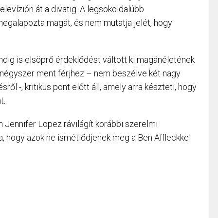
televízión át a divatig. A legsokoldalúbb
egalapozta magát, és nem mutatja jelét, hogy
ig is elsöprő érdeklődést váltott ki magánéletének
y négyszer ment férjhez – nem beszélve két nagy
ről -, kritikus pont előtt áll, amely arra készteti, hogy
t.
n Jennifer Lopez rávilágít korábbi szerelmi
tja, hogy azok ne ismétlődjenek meg a Ben Affleckkel