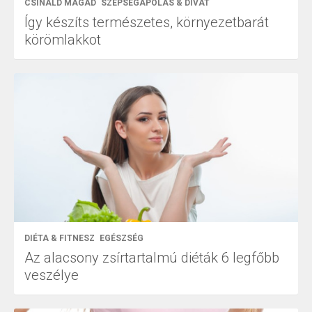
CSINÁLD MAGAD
SZÉPSÉGÁPOLÁS & DIVAT
Így készíts természetes, környezetbarát
körömlakkot
DIÉTA & FITNESZ
EGÉSZSÉG
Az alacsony zsírtartalmú diéták 6 legfőbb
veszélye