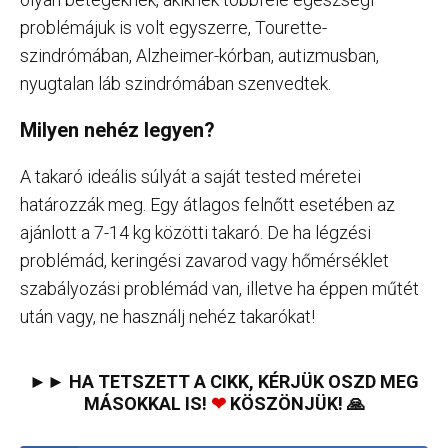
problémájuk is volt egyszerre, Tourette-
szindrómában, Alzheimer-kórban, autizmusban,
nyugtalan láb szindrómában szenvedtek.
Milyen nehéz legyen?
A takaró ideális súlyát a saját tested méretei
határozzák meg. Egy átlagos felnőtt esetében az
ajánlott a 7-14 kg közötti takaró. De ha légzési
problémád, keringési zavarod vagy hőmérséklet
szabályozási problémád van, illetve ha éppen műtét
után vagy, ne használj nehéz takarókat!
►► HA TETSZETT A CIKK, KÉRJÜK OSZD MEG
MÁSOKKAL IS!
❤
KÖSZÖNJÜK! 🙏