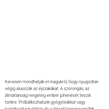
Kevesen mondhatják el magukról, hogy nyugodtan
végig alusszák az éjszakákat. A szorongás, az
álmatlanság rengeteg ember pihenését teszik
tönkre. Próbálkozhatunk gyógyteákkal vagy
különböző pirulákkal, de a létező legegyszerűbb