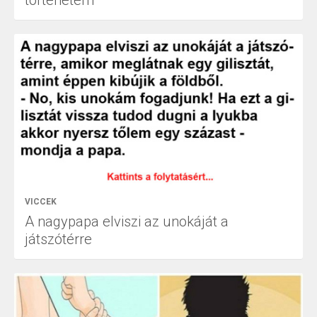
VICCEK
A nagypapa elviszi az unokáját a
játszótérre