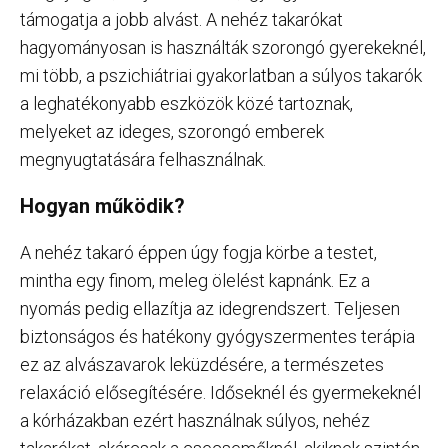
támogatja a jobb alvást. A nehéz takarókat
hagyományosan is használták szorongó gyerekeknél,
mi több, a pszichiátriai gyakorlatban a súlyos takarók
a leghatékonyabb eszközök közé tartoznak,
melyeket az ideges, szorongó emberek
megnyugtatására felhasználnak.
Hogyan működik?
A nehéz takaró éppen úgy fogja körbe a testet,
mintha egy finom, meleg ölelést kapnánk. Ez a
nyomás pedig ellazítja az idegrendszert. Teljesen
biztonságos és hatékony gyógyszermentes terápia
ez az alvászavarok leküzdésére, a természetes
relaxáció elősegítésére. Időseknél és gyermekeknél
a kórházakban ezért használnak súlyos, nehéz