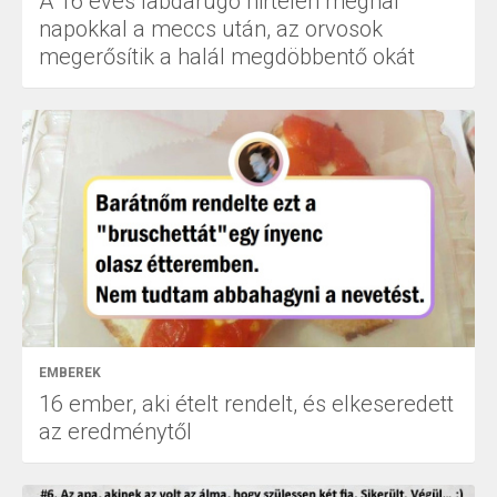
A 16 éves labdarúgó hirtelen meghal
napokkal a meccs után, az orvosok
megerősítik a halál megdöbbentő okát
EMBEREK
16 ember, aki ételt rendelt, és elkeseredett
az eredménytől