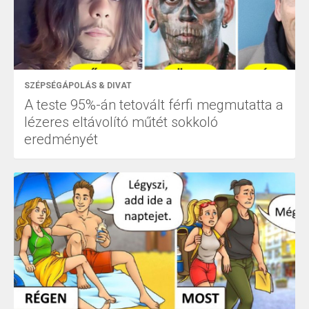
SZÉPSÉGÁPOLÁS & DIVAT
A teste 95%-án tetovált férfi megmutatta a
lézeres eltávolító műtét sokkoló
eredményét