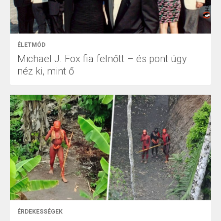
ÉLETMÓD
Michael J. Fox fia felnőtt – és pont úgy
néz ki, mint ő
ÉRDEKESSÉGEK