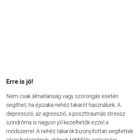
Erre is jó!
Nem csak álmatlanság vagy szorongás esetén
segíthet, ha éjszaka nehéz takarót használunk. A
depresszió, az agresszió, a poszttraumás stressz
szindróma is nagyon jól kezelhetők ezzel a
módszerrel. A nehéz takarók bizonyítottan segítettek
olyan betegeknek, akiknek többféle egészségi