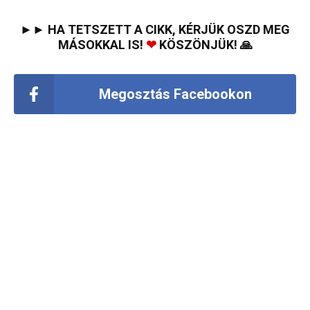
►► HA TETSZETT A CIKK, KÉRJÜK OSZD MEG
MÁSOKKAL IS!
❤
KÖSZÖNJÜK! 🙏
Megosztás Facebookon