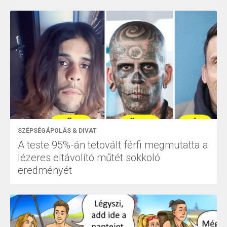
SZÉPSÉGÁPOLÁS & DIVAT
A teste 95%-án tetovált férfi megmutatta a
lézeres eltávolító műtét sokkoló
eredményét