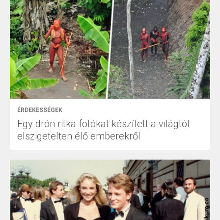
ÉRDEKESSÉGEK
Egy drón ritka fotókat készített a világtól
elszigetelten élő emberekről