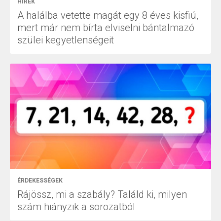
HÍREK
A halálba vetette magát egy 8 éves kisfiú,
mert már nem bírta elviselni bántalmazó
szülei kegyetlenségeit
ÉRDEKESSÉGEK
Rájössz, mi a szabály? Találd ki, milyen
szám hiányzik a sorozatból