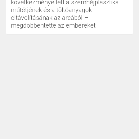
következménye lett a szemhéjplasztika
műtétjének és a töltőanyagok
eltávolításának az arcából –
megdöbbentette az embereket