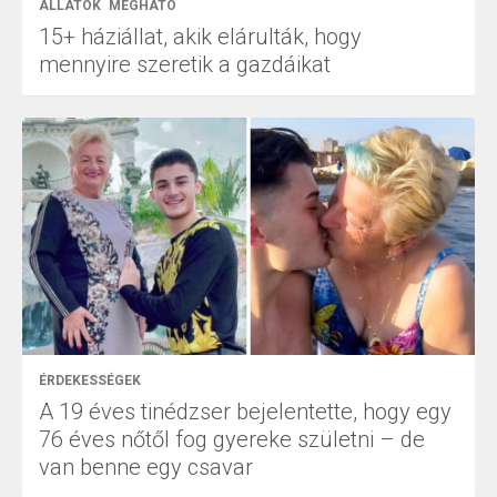
ÁLLATOK
MEGHATÓ
15+ háziállat, akik elárulták, hogy
mennyire szeretik a gazdáikat
ÉRDEKESSÉGEK
A 19 éves tinédzser bejelentette, hogy egy
76 éves nőtől fog gyereke születni – de
van benne egy csavar