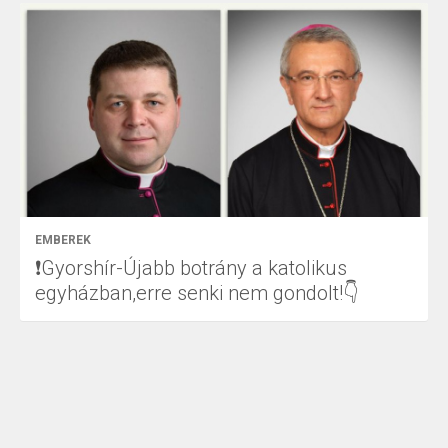
EMBEREK
❗Gyorshír-Újabb botrány a katolikus
egyházban,erre senki nem gondolt!👇