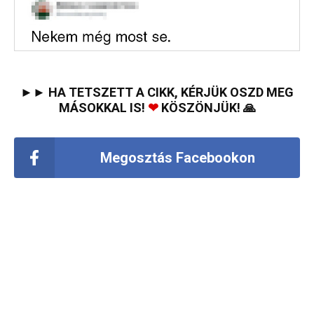
►► HA TETSZETT A CIKK, KÉRJÜK OSZD MEG
MÁSOKKAL IS!
❤
KÖSZÖNJÜK! 🙏
Megosztás Facebookon