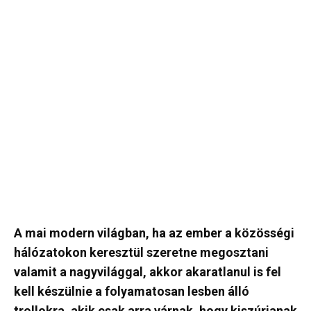
A mai modern világban, ha az ember a közösségi
hálózatokon keresztül szeretne megosztani
valamit a nagyvilággal, akkor akaratlanul is fel
kell készülnie a folyamatosan lesben álló
trollokra, akik csak arra várnak, hogy kiszúrjanak