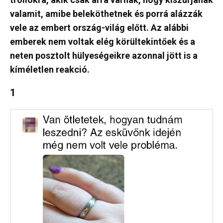
valamit, amibe beleköthetnek és porrá alázzák
vele az embert ország-világ előtt. Az alábbi
emberek nem voltak elég körültekintőek és a
neten posztolt hülyeségeikre azonnal jött is a
kíméletlen reakció.
1