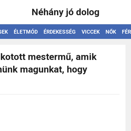
Néhány jó dolog
GEK
ÉLETMÓD
ÉRDEKESSÉG
VICCEK
NŐK
FÉR
alkotott mestermű, amik
pnünk magunkat, hogy