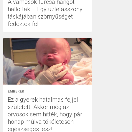
A vámosok furcsa hangot
hallottak – Egy üzletasszony
táskájában szörnyűséget
fedeztek fel
EMBEREK
Ez a gyerek hatalmas fejjel
született. Akkor még az
orvosok sem hitték, hogy pár
hónap múlva tökéletesen
egészséges lesz!