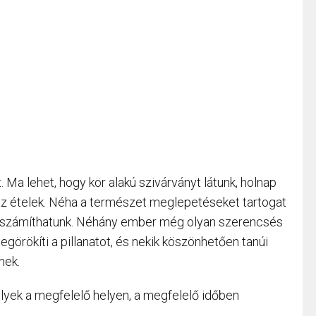
 Ma lehet, hogy kör alakú szivárványt látunk, holnap
 az ételek. Néha a természet meglepetéseket tartogat
e számíthatunk. Néhány ember még olyan szerencsés
görökíti a pillanatot, és nekik köszönhetően tanúi
nek.
elyek a megfelelő helyen, a megfelelő időben