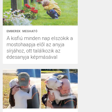
EMBEREK
MEGHATÓ
A kisfiú minden nap elszökik a
mostohaapja elől az anyja
sírjához, ott találkozik az
édesanyja képmásával