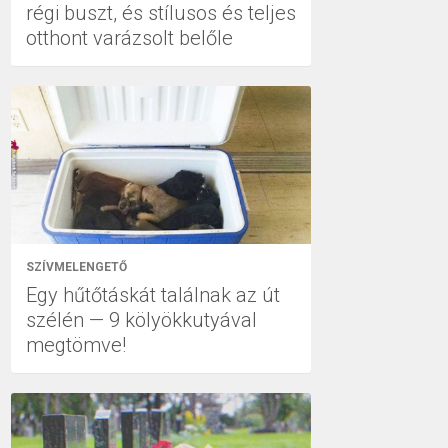
régi buszt, és stílusos és teljes
otthont varázsolt belőle
SZÍVMELENGETŐ
Egy hűtőtáskát találnak az út
szélén — 9 kölyökkutyával
megtömve!