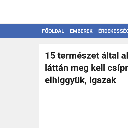
FŐOLDAL
EMBEREK
ÉRDEKESSÉ
EZOTÉRIA
15 természet által 
láttán meg kell csí
elhiggyük, igazak