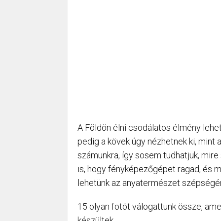
A Földön élni csodálatos élmény lehet.
pedig a kövek úgy nézhetnek ki, mint
számunkra, így sosem tudhatjuk, mir
is, hogy fényképezőgépet ragad, és me
lehetünk az anyatermészet szépségé
15 olyan fotót válogattunk össze, am
készültek.