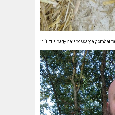
2. “Ezt a nagy narancssárga gombát t