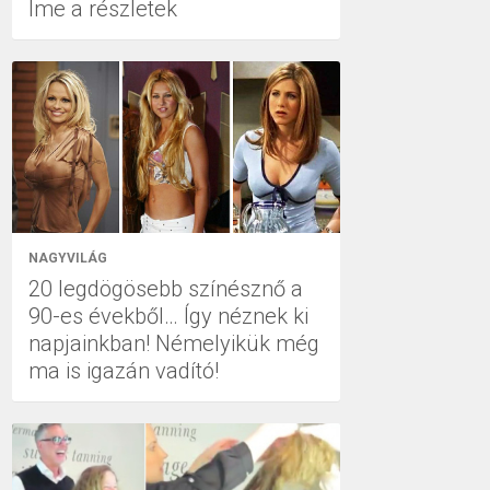
Íme a részletek
NAGYVILÁG
20 legdögösebb színésznő a
90-es évekből… Így néznek ki
napjainkban! Némelyikük még
ma is igazán vadító!